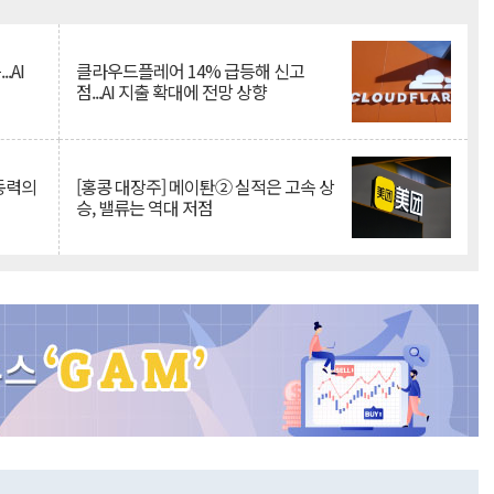
Mute
.AI
클라우드플레어 14% 급등해 신고
점...AI 지출 확대에 전망 상향
 동력의
[홍콩 대장주] 메이퇀② 실적은 고속 상
승, 밸류는 역대 저점