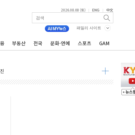
2026.08.08 (토)
ENG
中文
|
|
패밀리 사이트
금융
부동산
전국
문화·연예
스포츠
GAM
지대' 우려
 정청래 격차 확대'
타진
최고치
 요구
낮아지며 상승… STOXX 600 지수는 나흘 연속 최고치
세
엘·이란 위협에 맞설 자체 억지력 강화
동
톱'… 美 해상봉쇄 영향