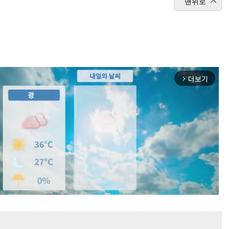
맨위로
더보기
arrow_forward_ios