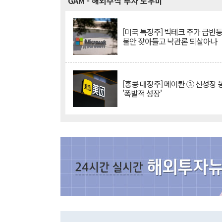
GAM
- 해외주식 투자 도우미
[미국 특징주] 빅테크 주가 급반등..
불안 잦아들고 낙관론 되살아나
[홍콩 대장주] 메이퇀 ③ 신성장
'폭발적 성장'