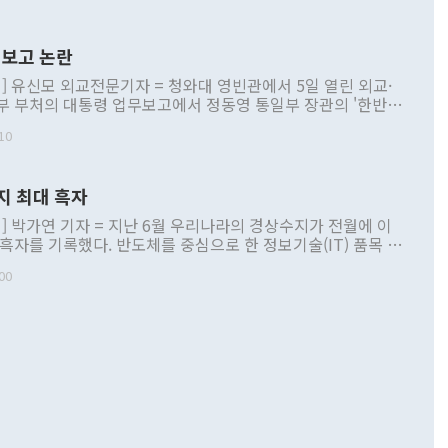
보고 논란
] 유신모 외교전문기자 = 청와대 영빈관에서 5일 열린 외교·
부 부처의 대통령 업무보고에서 정동영 통일부 장관의 '한반도
 구상'과 업무보고 발언이 논란을 빚고 있다. 이날 정 장관의
10
정부 내 조율을 거치지 않은 사안을 정책으로 추진하겠다고 공
는가 하면 사실 관계에 맞지 않은 설명도 있었다. 이재명 대통
로 신중을 기해 달라고 경고했고, 조현 외교부 장관은 '이상
지 최대 흑자
 근거한 비현실적 구상'이라는 비판을 내놨다. 그동안 정 장
책 관련 발언이 물의를 빚은 적은 여러 번 있지만 대통령과 유
] 박가연 기자 = 지난 6월 우리나라의 경상수지가 전월에 이
이 공개적으로 부정적 입장을 표명한 것은 이례적이다. 정 장
 흑자를 기록했다. 반도체를 중심으로 한 정보기술(IT) 품목 수
대북 접근법과 월권을 제어해야 한다는 목소리도 높아지고 있
간 상품수출이 처음으로 1000억달러를 넘어선 영향이다. [자
00
 따르
기자간담회를 하고 있다. [사진=통일부] 2026.07.23 ◆통일
 경상수지는 497억3000만달러 흑자로 집계됐다. 전월(386억
 넘어선 주장 정 장관은 이날 업무보고에서 '한반도 평화공존
)에 이어 두 달 연속 월간 기준 역대 최대 기록을 갈아치웠다.
 설명하면서 이재명 정부 2년차 핵심 과제로 상호 존중·평화
해 상반기 누적 경상수지 흑자는 1910억1000만달러를 기록
·핵 없는 한반도 등 3대 기본 방향을 제시했다. 정 장관은 "대
지 흑자를 견인한 것은 상품수지다. 6월 상품수지는 478억
언어는 멈춰야 한다"면서 주적 용어 대체를 주장했다. 지난 25
 흑자를 기록하며 전월에 이어 역대 최대를 다시 썼다. 국제수
D(완전하고 검증가능하며 되돌릴 수 없는 비핵화) 구도는 이미
수출은 1123억7000만달러로 전년 동월 대비 84.5% 증가하
했다. 또 "현 시점에서 흘러간 선(先)비핵화만 되뇌는 것은
 처음으로 1000억달러를 넘어섰다. 상품수입은 644억8000만
 데 힘이 되지 않는다"고 주장했다. 정 장관은 또 "정전 체제
6% 늘었다. 통관 기준으로는 반도체 수출이 전년 동월 대비
로 바꾸는 논의에 착수하겠다"면서 "북·미 정상회담 견인과