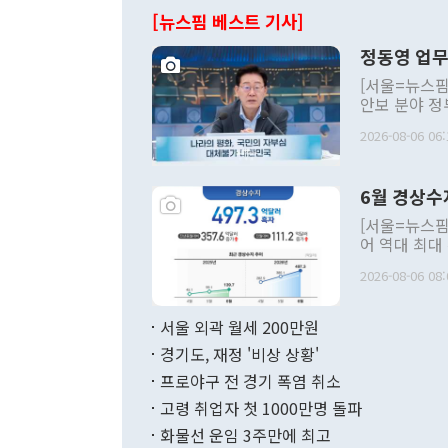
[뉴스핌 베스트 기사]
정동영 업무
[서울=뉴스핌
안보 분야 정
평화공존 발전
2026-08-06 06:
발언 중에는 
언한 것이 있
령은 공개적으
6월 경상수
주의적 희망에
관의 대북 정
[서울=뉴스핌
관 부처 장관
어 역대 최대
관의 무리한 
출 호조로 월
다. [정동영 통일부 장관이 지난달 23일 오후 서울 종로구 정부서울청사에
2026-08-06 08:
료=한국은행] 한국은행이 6일 발표한 '2026년 6월 국제수지(잠정)'에
서 취임 1주년 
면 지난 6월
부 장관 권한
1000만달러
서울 외곽 월세 200만원
발전 구상'을
이에 따라 올
적 갈등 해결
경기도, 재정 '비상 상황'
했다. 경상수
결과 혐오의 
9000만달러
프로야구 전 경기 폭염 취소
년간의 CVI
지 기준 상품
고령 취업자 첫 1000만명 돌파
무너졌다고도 
며 월간 기준
현실을 바꾸는
달러로 38.
화물선 운임 3주만에 최고
를 평화 체제