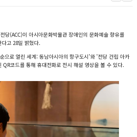
美 고용 쇼크에 엔화 장중 급등…시장은 "또 개입했나" 촉
[AI MY 뉴스] 뉴욕 반도체주 프리뷰...美 고용 쇼크에 반도
뉴욕증시 프리뷰, 美 고용 쇼크에 금리 인상 우려 후퇴…나
화전당(ACC)이 아시아문화박물관 장애인의 문화예술 향유를
[종합] 美 7월 고용 2만3000명 감소 '쇼크'…9월 금리 인
다고 28일 밝혔다.
[사진] 이슬람 수니파 3개국, 공동방위협정 체결
뉴욕증시 개장 전 특징주...아틀라시안·클라우드플레어
순으로 열린 세계: 동남아시아의 항구도시'와 '전당 건립 아카
보훈부, 미 DPAA와 MOU… "6·25 미군 실종자 7359명
된 QR코드를 통해 휴대전화로 전시 해설 영상을 볼 수 있다.
트럼프 "금리 내려야"…파월 때와 달리 워시엔 톤 낮춰
특정 정치인 측근 포항시 정책특보 내정설...포항시 '시끌'