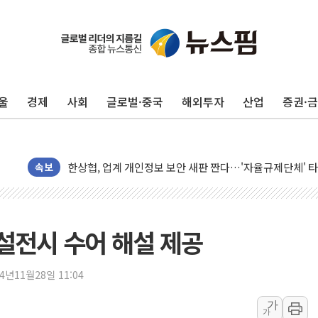
울
경제
사회
글로벌·중국
해외투자
산업
증권·
10월 보완수사권 폐지·공소청 출범…피해자들 '범죄 사각
민주, 오늘 제주·인천 경선 결과 발표...'김민석 재역전 vs
한상협, 업계 개인정보 보안 새판 짠다…'자율규제단체' 
뉴욕증시, 고용 쇼크에 금리 인상 우려 후퇴…S&P500 
속보
트럼프, 쿡 연준 이사 해임 재추진…"26일까지 의혹 소명"
유럽증시, 美 고용 예상 밖 부진에 연준 금리 인상 가능성 
미 연준 매파 기세 꺾이나…고용 감소에 9월 동결 전망 우
설전시 수어 해설 제공
[종합] 이슬람 수니파 3국, '공동방위협정' 체결… 이스라
트럼프, 백신·자폐증 행정명령 검토…"이르면 다음 주"
24년11월28일 11:04
美 항소법원, 백악관 무도회장 공사 중단 명령…트럼프 제
가
가
이란 핵심 원유 수출항 '하르그섬', 최근 1주일 이상 '올스