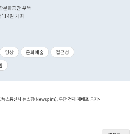
복합문화공간 우뚝
' 14일 개최
영상
문화예술
접근성
핌
뉴스통신사 뉴스핌(Newspim), 무단 전재-재배포 금지>