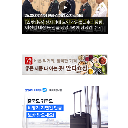
[스팟Live] 한자리에 모인 장군들...李대통령,
이상렬 대장 등 진급 장성 4명에 삼정검 수치
직접 수여｜26.08.07 장성 진급·삼정검 수치
수여식