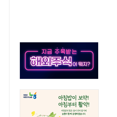
각
체주 '활짝'
스닥 선물 1%대 상승
상 기대 후퇴
·태양광주↑ VS 트레이드데스크·웬디스↓
 끝까지 찾겠다"