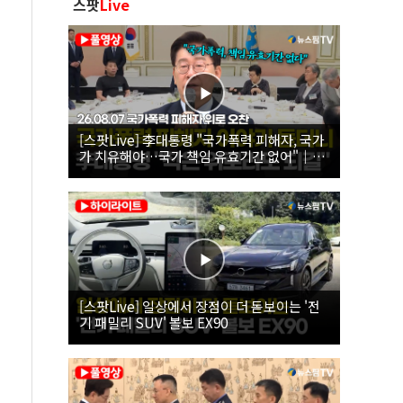
스팟
Live
[스팟Live] 李대통령 "국가폭력 피해자, 국가
가 치유해야…국가 책임 유효기간 없어"｜
26.08.07 국가폭력 피해자 위로 오찬
[스팟Live] 일상에서 장점이 더 돋보이는 '전
기 패밀리 SUV' 볼보 EX90