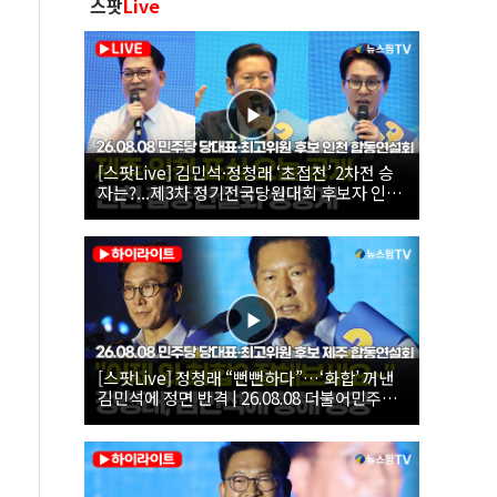
스팟
Live
[스팟Live] 김민석·정청래 ‘초접전’ 2차전 승
자는?...제3차 정기전국당원대회 후보자 인천
합동연설회 생중계 | 26.08.08
[스팟Live] 정청래 “뻔뻔하다”…‘화합’ 꺼낸
김민석에 정면 반격 | 26.08.08 더불어민주당
당대표·최고위원 후보 제주 합동연설회