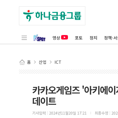
영상
포토
정치
정책·서
홈
산업
ICT
카카오게임즈 '아키에이지 
데이트
기사입력 :
2024년11월20일 17:21
최종수정 :
20