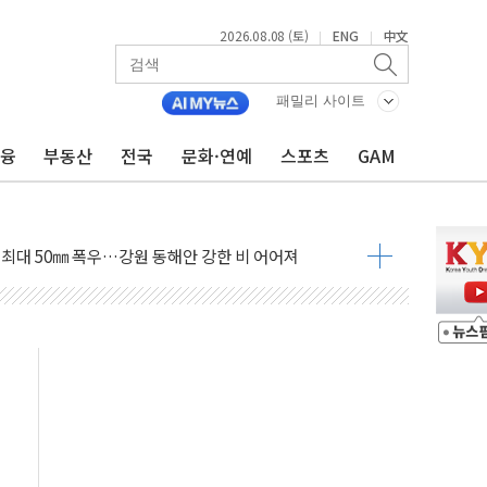
2026.08.08 (토)
ENG
中文
|
|
패밀리 사이트
금융
부동산
전국
문화·연예
스포츠
GAM
(8.10~8.14)
만지작…공습 한계·탄약 부족 현실화
 최대 50㎜ 폭우…강원 동해안 강한 비 어어져
…60대 환경미화원 수거차에 치여 사망
흉기 난동…60대 남성 2명 숨져
손해 보는 일 없게"…'결혼 페널티' 22개 과제 손본다
서 모터보트 전복…1명 사망·1명 실종
자 기림의 날 참석..."국제적 시민 연대로 목소리 내야"
질 중 실종 60대 나흘만에 숨진 채 발견
 흉기 살해 10대 아들 체포