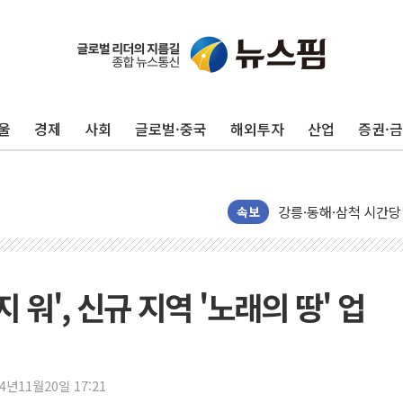
울
경제
사회
글로벌·중국
해외투자
산업
증권·
이번주 국내 주요 금융일정
美, 이란전 출구전략 
강릉·동해·삼척 시간당
속보
폐기물 수거하다 참변
서울 중랑구 주택가서 
李대통령 "결혼 때문에 
워', 신규 지역 '노래의 땅' 업
여수 오동도 인근 해상
추미애, '위안부' 피해
인천 선재도 갯벌서 해루
24년11월20일 17:21
인천서 말다툼 중 어머니