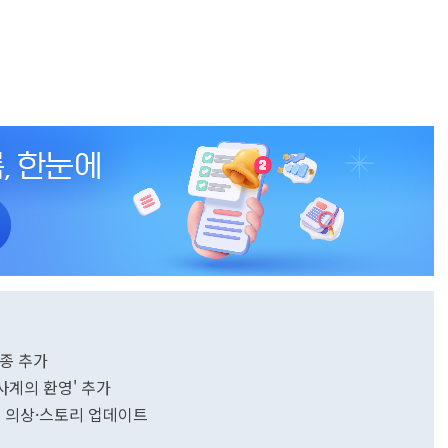
3종 추가
사계의 환영' 추가
규 의상·스토리 업데이트