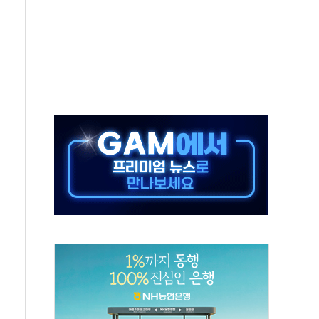
 '뻔뻔' 받아친 정청래…제주 연설서 신경전 고조
재검토 지시…與 "적극 환영"·野 "졸속 국정"
주의보…10일까지 최대 3.5m 높은 물결
사망 23명…정부, 비상대응기구 가동
, 수도 베이징도 부동산 규제 철폐
위 상승으로 피서객 7명 고립…전원 구조
별똥별 멍' 운영…페르세우스 유성우 관측
시간당 50mm 이상 폭우…호우경보 발효
0대 숨져…온열질환 여부 조사
능시험 오전 집중 편성…체감온도 38도 넘으면 중단