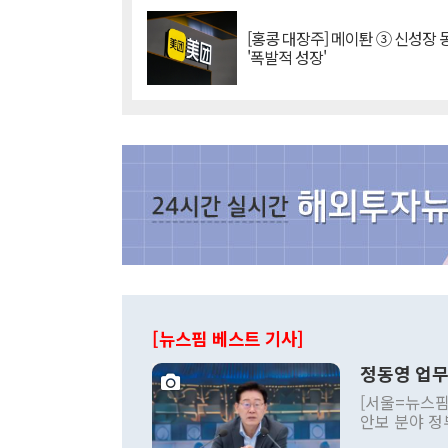
[홍콩 대장주] 메이퇀 ③ 신성장
'폭발적 성장'
[뉴스핌 베스트 기사]
정동영 업무
[서울=뉴스핌
안보 분야 정
평화공존 발전