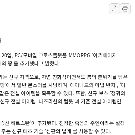
'화합' 꺼낸 김민석에
가
가
李대통령, ISA 개편 
동해중부 전 해상 풍랑
연일 폭염에 온열질환 
가
中 전방위 아파트 부양
인제 용대리 계곡서 수
20일, PC/모바일 크로스플랫폼 MMORPG '아키에이지
동해시, 11~14일 '
노래의 땅'을 추가했다고 밝혔다.
강원 중·남부 동해안 
열리는 신규 지역으로, 자연 친화적이면서도 봄의 분위기를 담은
청양 밭에서 일하던 9
땅'에서 일반 몬스터를 사냥하며 '에아나드의 마법 반지', '아
폭염에 車 운전면허 기
 같은 전설 아이템을 획득할 수 있다. 또한, 신규 보스 '청귀의
신규 전설 아이템 '나즈라한의 털옷'과 기존 전설 아이템인
저승신 헤르스탄'이 추가됐다. 진정한 죽음의 주인이라는 설정
주는 신규 태초 기술 '심판의 날개'를 사용할 수 있다.