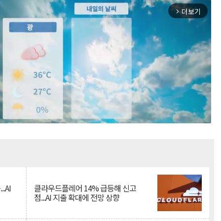
더보기
arrow_forward_ios
Mute
.AI
클라우드플레어 14% 급등해 신고
점...AI 지출 확대에 전망 상향