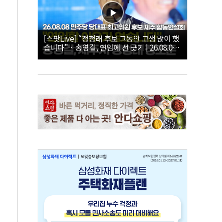
[스팟Live] “정청래 후보 그동안 고생 많이 했
습니다”…송영길, 연임에 선 긋기 | 26.08.08
더불어민주당 당대표·최고위원 후보 제주 합
동연설회