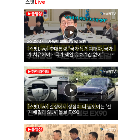
스팟
Live
[스팟Live] 李대통령 "국가폭력 피해자, 국가
가 치유해야…국가 책임 유효기간 없어"｜
26.08.07 국가폭력 피해자 위로 오찬
[스팟Live] 일상에서 장점이 더 돋보이는 '전
기 패밀리 SUV' 볼보 EX90