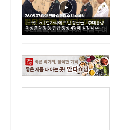
[스팟Live] 한자리에 모인 장군들...李대통령,
이상렬 대장 등 진급 장성 4명에 삼정검 수치
직접 수여｜26.08.07 장성 진급·삼정검 수치
수여식