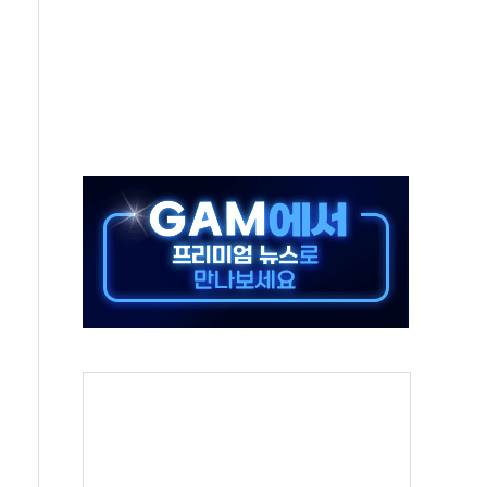
비온 59㎡ 18억원대
-서울시 '정책 엇박자'
생애최초만 경쟁 치열
래·ETF 매수에도 고유가·금리·입법 지연 '삼중 부담'
...석유·가스주 올랐지만 빈그룹이 상쇄
총수요 104.3GW 기록