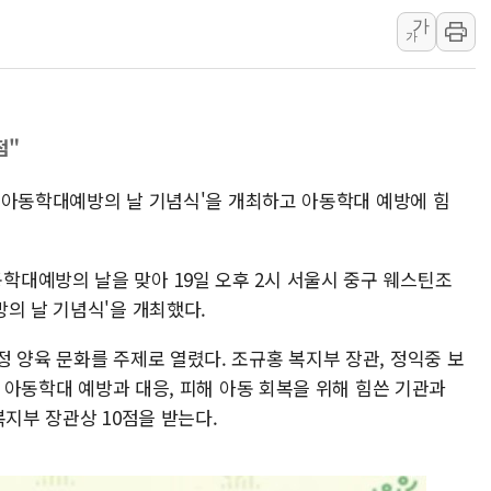
가
신길동 신축도 3.3㎡당 7250만원…써밋 클라
가
용산공원·그린벨트로 또 충돌…반복되는 국토부
[AI 부동산 투데이] 특공 전략도 '극과 극'…
[코인시황] 비트코인 6만4000달러대 횡보…고
점"
[베트남 증시] 유동성 부진 지속, 강보합 마감
'찜통더위'에 전력수요 역대 최고치 경신…한낮 
8회 아동학대예방의 날 기념식'을 개최하고 아동학대 예방에 힘
대예방의 날을 맞아 19일 오후 2시 서울시 중구 웨스틴조
의 날 기념식'을 개최했다.
 양육 문화를 주제로 열렸다. 조규홍 복지부 장관, 정익중 보
. 아동학대 예방과 대응, 피해 아동 회복을 위해 힘쓴 기관과
복지부 장관상 10점을 받는다.