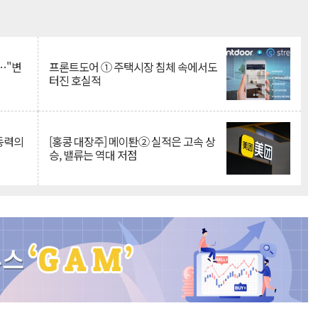
Mute
…"변
프론트도어 ① 주택시장 침체 속에서도
터진 호실적
 동력의
[홍콩 대장주] 메이퇀② 실적은 고속 상
승, 밸류는 역대 저점