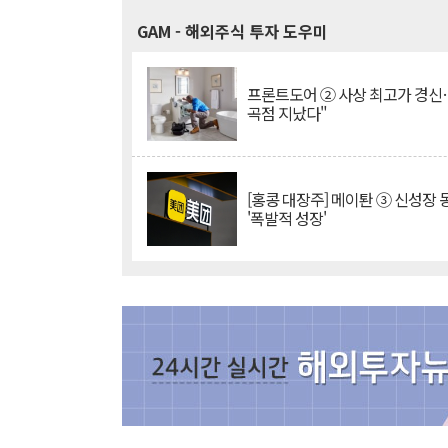
GAM
- 해외주식 투자 도우미
프론트도어 ② 사상 최고가 경신
곡점 지났다"
[홍콩 대장주] 메이퇀 ③ 신성장
'폭발적 성장'