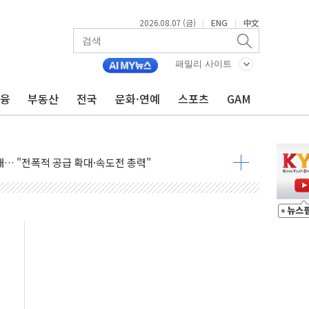
2026.08.07 (금)
ENG
中文
|
|
라우드플레어·태양광주↑ VS 트레이드데스크·웬디스↓
자 7359명 끝까지 찾겠다"
패밀리 사이트
 톤 낮춰
금융
부동산
전국
문화·연예
스포츠
GAM
항시 '시끌'
름…수도권 집중 완화 전환점"
주재… "전폭적 공급 확대·속도전 총력"
…美 태양광주 급등
도 놀랍지 않아"
태양광 착공…여의도 1.6배 규모
...금융주 낙폭 커
정책 아냐" 해명
~9일 최대 100mm 호우
결… 수니파 국가들의 새 안보 협력 구도