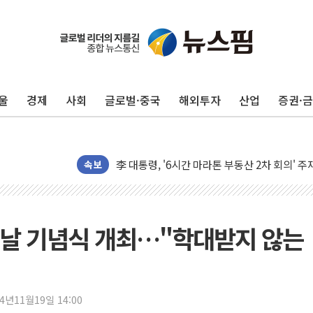
뉴욕증시 개장 전 특징주...아틀라시안·클
보훈부, 미 DPAA와 MOU… "6·25 미군 실종
트럼프 "금리 내려야"…파월 때와 달리 워시엔
울
경제
사회
글로벌·중국
해외투자
산업
증권·
특정 정치인 측근 포항시 정책특보 내정설...포
李 "해남 태양광, 대한민국 다음 100년 밑거
李 대통령, '6시간 마라톤 부동산 2차 회의' 
트럼프, 中 겨냥 폴리실리콘 관세 15% 부과
속보
[사진] 빈살만과 에르도안의 만남
이란와이어 "이란 최고지도자 위독…곧 사망해
남동발전, 해남군에 국내 최대 규모 400MW 
 날 기념식 개최…"학대받지 않는
[인도증시] 중동 불안 속 유가 상승에 소폭 하락
황희 '폐버스 청년주택' SNS 글 역풍에 "정부
폭염 누그러지고 가뭄 숙지나...경북동해안권 8
24년11월19일 14:00
사우디·튀르키예·파키스탄, '공동방위협정' 체