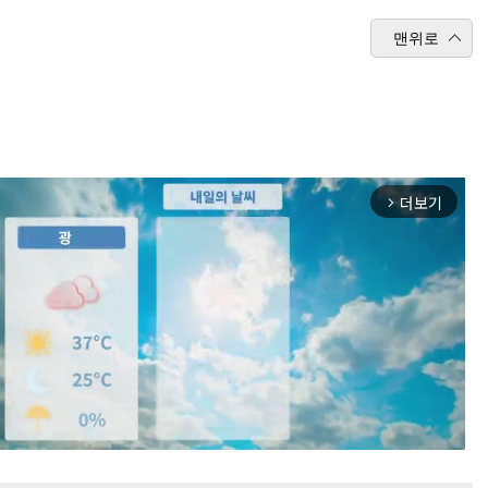
맨위로
더보기
arrow_forward_ios