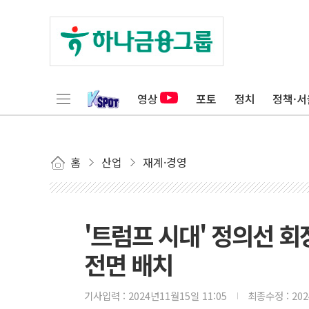
영상
포토
정치
정책·서
홈
산업
재계·경영
'트럼프 시대' 정의선 회장
전면 배치
기사입력 :
2024년11월15일 11:05
최종수정 :
20