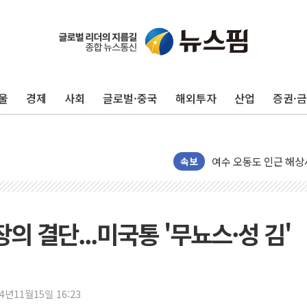
울
경제
사회
글로벌·중국
해외투자
산업
증권·
서울 중랑구 주택가서 
李대통령 "결혼 때문에 
여수 오동도 인근 해상
추미애, '위안부' 피해
속보
인천 선재도 갯벌서 해루
인천서 말다툼 중 어머니
'화합' 꺼낸 김민석에
의 결단...미국통 '무뇨스·성 김'
李대통령, ISA 개편 
동해중부 전 해상 풍랑
연일 폭염에 온열질환 
24년11월15일 16:23
中 전방위 아파트 부양