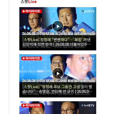
스팟
Live
[스팟Live] 정청래 “뻔뻔하다”…‘화합’ 꺼낸
김민석에 정면 반격 | 26.08.08 더불어민주당
당대표·최고위원 후보 제주 합동연설회
[스팟Live] “정청래 후보 그동안 고생 많이 했
습니다”…송영길, 연임에 선 긋기 | 26.08.08
더불어민주당 당대표·최고위원 후보 제주 합
동연설회