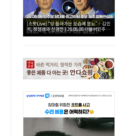
[스팟Live] “당 돌아가는 모습에 분노”…김민
석, 정청래와 신경전 | 26.08.08 더불어민주당
당대표·최고위원 후보 제주 합동연설회