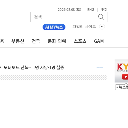
2026.08.08 (토)
ENG
中文
|
|
패밀리 사이트
금융
부동산
전국
문화·연예
스포츠
GAM
흉기 난동…60대 남성 2명 숨져
손해 보는 일 없게"…'결혼 페널티' 22개 과제 손본다
서 모터보트 전복…1명 사망·1명 실종
자 기림의 날 참석..."국제적 시민 연대로 목소리 내야"
질 중 실종 60대 나흘만에 숨진 채 발견
 흉기 살해 10대 아들 체포
 '뻔뻔' 받아친 정청래…제주 연설서 신경전 고조
재검토 지시…與 "적극 환영"·野 "졸속 국정"
주의보…10일까지 최대 3.5m 높은 물결
사망 23명…정부, 비상대응기구 가동
, 수도 베이징도 부동산 규제 철폐