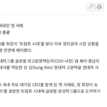
가
인제 용대리 계곡서 수
가
동해시, 11~14일 '
강원 중·남부 동해안 
.외국인 첫 사례
청양 밭에서 일하던 9
크 총괄
폭염에 車 운전면허 기
李대통령, 'ISA·주가
그룹 회장이 '트럼프 시대'를 맞아 미국 정치권과 시장 상황을
'호우 특보' 경북 울진 
영 전면에 배치했다.
주말 무더위·열대야 
 현대차그룹 글로벌 최고운영책임자(COO·사장) 겸 북미·중남미
오세훈 "용산공원 주택
를 역임한 성 김(Sung Kim) 현대차 고문역을 현대차 사
국내 주요 대기업 CEO를 맡게 된 첫 사례로, 정 회장이 능
의'를 표방한 트럼프 시대에 글로벌 완성차그룹으로 도약하기