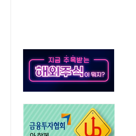
위 상승으로 피서객 7명 고립…전원 구조
별똥별 멍' 운영…페르세우스 유성우 관측
시간당 50mm 이상 폭우…호우경보 발효
0대 숨져…온열질환 여부 조사
능시험 오전 집중 편성…체감온도 38도 넘으면 중단
누르기 방지법' 전면 재검토 지시
시간당 20~30mm 강한 비...가뭄 해소될 듯
지속…내륙 곳곳 소나기
 검토, 민주당 스스로 원칙 뒤집는 것"