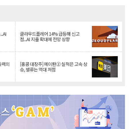
Mute
.AI
클라우드플레어 14% 급등해 신고
점...AI 지출 확대에 전망 상향
 동력의
[홍콩 대장주] 메이퇀② 실적은 고속 상
승, 밸류는 역대 저점