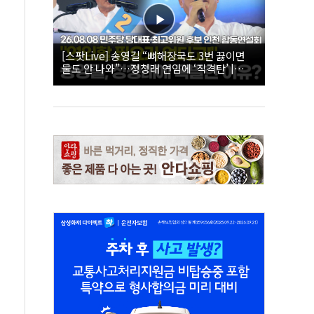
[스팟Live] 송영길 “뼈해장국도 3번 끓이면
물도 안 나와”…정청래 연임에 ‘직격탄’ |
26.08.08 더불어민주당 당대표·최고위원 후
보 인천 합동연설회