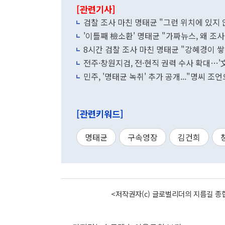
[관련기사]
검찰 조사 마친 명태균 "그런 위치에 있지
'이틀째 檢소환' 명태균 "가짜뉴스, 왜 조사
8시간 검찰 조사 마친 명태균 "강혜경이 쌓
전주·창원지검, 전·현직 권력 수사 확대…
민주, '명태균 녹취' 추가 공개..."명씨 
[관련키워드]
명태균
구속영장
김건희
<저작권자(c) 글로벌리더의 지름길 종합