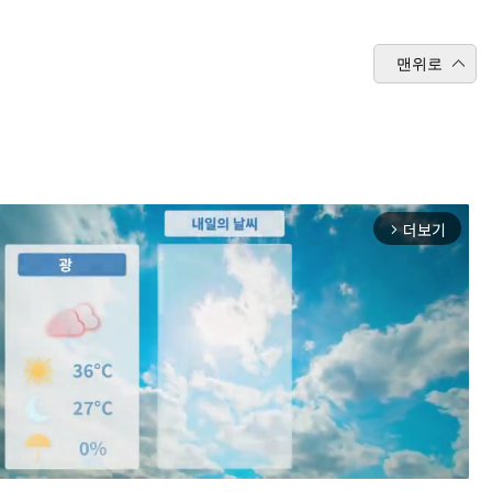
맨위로
더보기
arrow_forward_ios