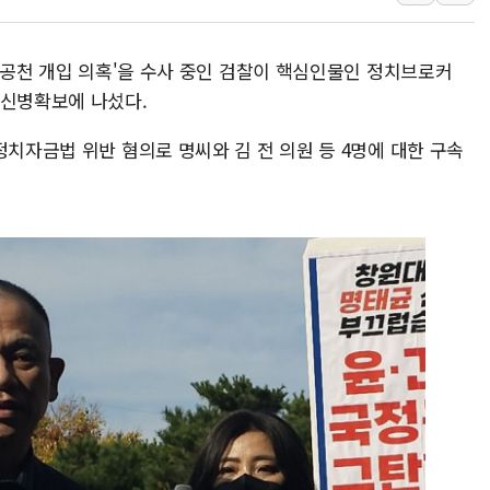
서울 중랑구 주택가서 흉기 난
李대통령 "결혼 때문에 손해 
 '공천 개입 의혹'을 수사 중인 검찰이 핵심인물인 정치브로커
여수 오동도 인근 해상서 모
 신병확보에 나섰다.
추미애, '위안부' 피해자 기림
인천 선재도 갯벌서 해루질 중
정치자금법 위반 혐의로 명씨와 김 전 의원 등 4명에 대한 구속
인천서 말다툼 중 어머니 흉기
'화합' 꺼낸 김민석에 '뻔뻔
李대통령, ISA 개편 재검토 
동해중부 전 해상 풍랑주의보…
연일 폭염에 온열질환 사망 