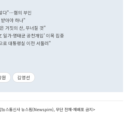
 않다"…혐의 부인
 받아야 하나"
은 거짓의 산, 무너질 것"
'文 일가·명태균 공천개입' 이목 집중
조언으로 대통령실 이전 서둘러"
창원
김영선
뉴스통신사 뉴스핌(Newspim), 무단 전재-재배포 금지>