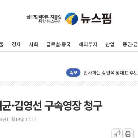
울
경제
사회
글로벌·중국
해외투자
산업
증권·
인천 합동연설회 나선 송영길
김민석, 2주차 제주·인천 경선서
인사하는 김민석 당대표 후보
속보
[속보] 민주, 제주·인천 경선 결
[속보] 민주, 인천 경선 결과 발
[속보] 민주, 제주 경선 결과 발
명태균·김영선 구속영장 청구
이번주 국내 주요 금융일정(8.1
美, 이란전 출구전략 만지작
24년11월19일 17:17
강릉·동해·삼척 시간당 최대 
가
폐기물 수거하다 참변…60대
가