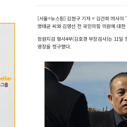
[서울=뉴스핌] 김현구 기자 = 김건희 여사의
명태균 씨와 김영선 전 국민의힘 의원에 대한
창원지검 형사4부(김호경 부장검사)는 11일 
영장을 청구했다.