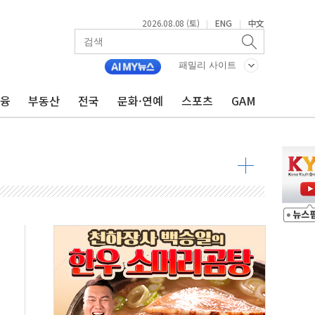
2026.08.08 (토)
ENG
中文
|
|
패밀리 사이트
금융
부동산
전국
문화·연예
스포츠
GAM
·정청래·김민석 당대표 후보
 정청래에 승리...47.75% vs 42.08%
과 발표...김민석 47.75% 정청래 42.08%
표...김민석 45.09% 정청래 43.27% 송영길 11.63%
표...김민석 52.64% 정청래 39.89% 송영길 7.47%
0~8.14)
…공습 한계·탄약 부족 현실화
50㎜ 폭우…강원 동해안 강한 비 이어져
 환경미화원 수거차에 치여 사망