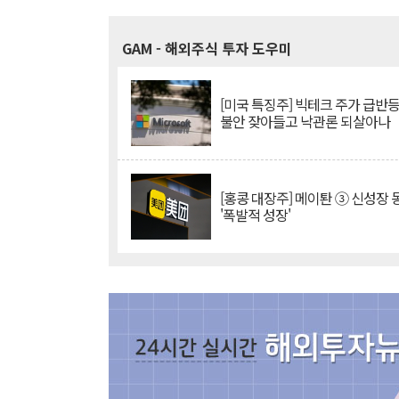
GAM
- 해외주식 투자 도우미
[미국 특징주] 빅테크 주가 급반등..
불안 잦아들고 낙관론 되살아나
[홍콩 대장주] 메이퇀 ③ 신성장
'폭발적 성장'