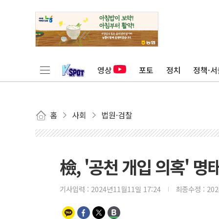
영상
포토
정치
정책·서
홈
사회
법원·검찰
檢, '공천 개입 의혹' 
기사입력 :
2024년11월11일 17:24
최종수정 :
20