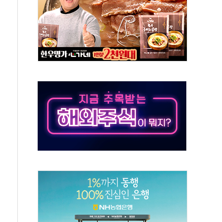
동…60대 남성 2명 숨져
보는 일 없게"…'결혼 페널티' 22개 과제 손본다
터보트 전복…1명 사망·1명 실종
의 날 참석..."국제적 시민 연대로 목소리 내야"
 실종 60대 나흘만에 숨진 채 발견
 살해 10대 아들 체포
' 받아친 정청래…제주 연설서 신경전 고조
지시…與 "적극 환영"·野 "졸속 국정"
10일까지 최대 3.5m 높은 물결
23명…정부, 비상대응기구 가동