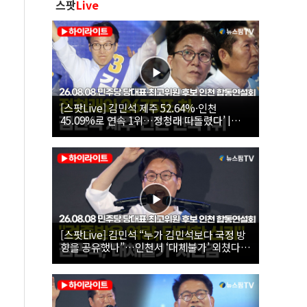
스팟
Live
[스팟Live] 김민석 제주 52.64%·인천
45.09%로 연속 1위…정청래 따돌렸다’ |
26.08.08 더불어민주당 당대표·최고위원 후
보 인천 합동연설회
[스팟Live] 김민석 “누가 김민석보다 국정 방
향을 공유했나”…인천서 ‘대체불가’ 외쳤다 |
26.08.08 더불어민주당 당대표·최고위원 후
보 인천 합동연설회