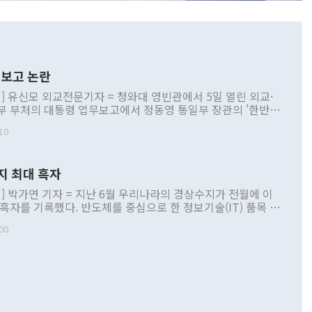
보고 논란
] 유신모 외교전문기자 = 청와대 영빈관에서 5일 열린 외교·
부 부처의 대통령 업무보고에서 정동영 통일부 장관의 '한반도
 구상'과 업무보고 발언이 논란을 빚고 있다. 이날 정 장관의
10
정부 내 조율을 거치지 않은 사안을 정책으로 추진하겠다고 공
는가 하면 사실 관계에 맞지 않은 설명도 있었다. 이재명 대통
로 신중을 기해 달라고 경고했고, 조현 외교부 장관은 '이상
지 최대 흑자
 근거한 비현실적 구상'이라는 비판을 내놨다. 그동안 정 장
책 관련 발언이 물의를 빚은 적은 여러 번 있지만 대통령과 유
] 박가연 기자 = 지난 6월 우리나라의 경상수지가 전월에 이
이 공개적으로 부정적 입장을 표명한 것은 이례적이다. 정 장
 흑자를 기록했다. 반도체를 중심으로 한 정보기술(IT) 품목 수
대북 접근법과 월권을 제어해야 한다는 목소리도 높아지고 있
간 상품수출이 처음으로 1000억달러를 넘어선 영향이다. [자
00
 따르
기자간담회를 하고 있다. [사진=통일부] 2026.07.23 ◆통일
 경상수지는 497억3000만달러 흑자로 집계됐다. 전월(386억
 넘어선 주장 정 장관은 이날 업무보고에서 '한반도 평화공존
)에 이어 두 달 연속 월간 기준 역대 최대 기록을 갈아치웠다.
 설명하면서 이재명 정부 2년차 핵심 과제로 상호 존중·평화
해 상반기 누적 경상수지 흑자는 1910억1000만달러를 기록
·핵 없는 한반도 등 3대 기본 방향을 제시했다. 정 장관은 "대
지 흑자를 견인한 것은 상품수지다. 6월 상품수지는 478억
언어는 멈춰야 한다"면서 주적 용어 대체를 주장했다. 지난 25
 흑자를 기록하며 전월에 이어 역대 최대를 다시 썼다. 국제수
D(완전하고 검증가능하며 되돌릴 수 없는 비핵화) 구도는 이미