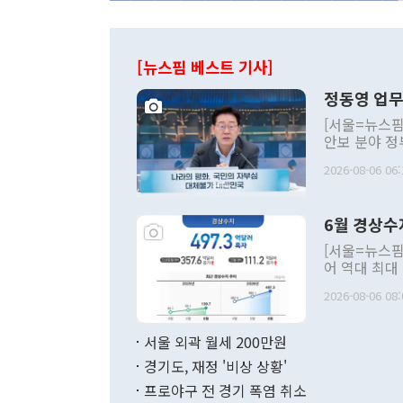
[뉴스핌 베스트 기사]
정동영 업무
[서울=뉴스핌
안보 분야 정
평화공존 발전
2026-08-06 06:
발언 중에는 
언한 것이 있
령은 공개적으
6월 경상수
주의적 희망에
관의 대북 정
[서울=뉴스핌
관 부처 장관
어 역대 최대
관의 무리한 
출 호조로 월
다. [정동영 통일부 장관이 지난달 23일 오후 서울 종로구 정부서울청사에
2026-08-06 08:
료=한국은행] 한국은행이 6일 발표한 '2026년 6월 국제수지(잠정)'에
서 취임 1주년 
면 지난 6월
부 장관 권한
1000만달러
서울 외곽 월세 200만원
발전 구상'을
이에 따라 올
적 갈등 해결
경기도, 재정 '비상 상황'
했다. 경상수
결과 혐오의 
9000만달러
프로야구 전 경기 폭염 취소
년간의 CVI