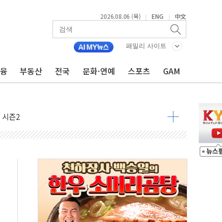
2026.08.06 (목)
ENG
中文
|
|
패밀리 사이트
금융
부동산
전국
문화·연예
스포츠
GAM
아닌 무해한 표면 부식 물질"
0여분만에 진화...외국인 노동자 숨져
 시즌2
·가축 피해 최소화 '총력 대응'
자금 유입에도 박스권…美 암호화폐 법안 처리 여부도 변수
시위 '62일째'..."대부분 여기서 상주"
온열질환자 2665명·사망 23명
두 종목에 코스피 '휘청'
3대·건물 1동 전소
리 탄도미사일 발사
10년 이상…리뉴얼이 경쟁력 가른다