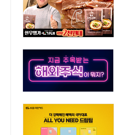
유병호 구속적부심 기각
사개혁위에 보완수사권 폐지 우려 전달
수무책… 패트리엇 미사일 지원, 작년의 3분의 1
 불구속 송치
차 조사…'당정대 회의' 한동훈·방기선 수사도 속도
 절정…서울 한낮 39도
…30여분 만에 진화
연으로 형사사법 틀 바꿔…국민 불안감 가중"
억원…전년 比 21.2%↑