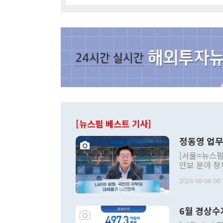
[뉴스핌 베스트 기사]
정동영 업무
[서울=뉴스핌
안보 분야 정
평화공존 발전
2026-08-06 06:
발언 중에는 
언한 것이 있
령은 공개적으
6월 경상수
주의적 희망에
관의 대북 정