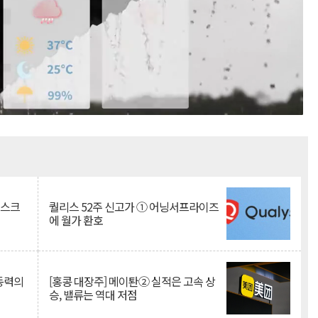
Mute
리스크
퀄리스 52주 신고가 ① 어닝서프라이즈
에 월가 환호
 동력의
[홍콩 대장주] 메이퇀② 실적은 고속 상
승, 밸류는 역대 저점