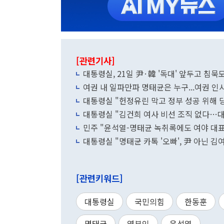
[관련기사]
대통령실, 21일 尹·韓 '독대' 앞두고 
여권 내 일파만파 명태균은 누구...여권 인
대통령실 "헌정유린 막고 정부 성공 위해 
대통령실 "김건희 여사 비선 조직 없다…대
민주 "윤석열-명태균 녹취록에도 여야 대
대통령실 "명태균 카톡 '오빠', 尹 아닌 김
[관련키워드]
대통령실
국민의힘
한동훈
명태균
영부인
윤석열