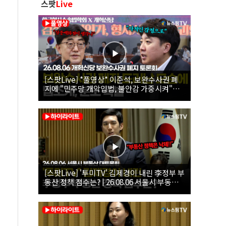
스팟
Live
[스팟Live] *풀영상* 이준석, 보완수사권 폐
지에 "민주당 개악입법, 불안감 가중시켜"｜
26.08.06 개혁신당 보완수사권 폐지 토론회
[스팟Live] '투미TV' 김제경이 내린 李정부 부
동산 정책 점수는? | 26.08.06 서울시 부동산
대토론회