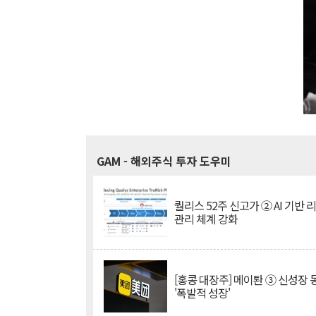
GAM
- 해외주식 투자 도우미
퀄리스 52주 신고가 ② AI 기반 
관리 체계 강화
[홍콩 대장주] 메이퇀 ③ 신성장
'폭발적 성장'