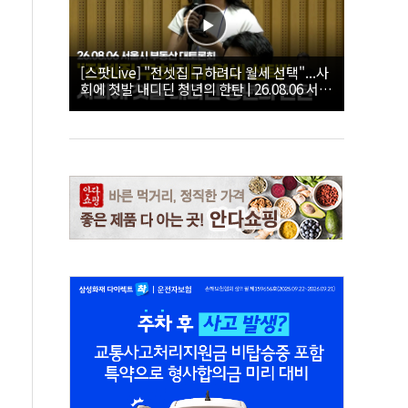
[스팟Live] "전셋집 구하려다 월세 선택"...사
회에 첫발 내디딘 청년의 한탄 | 26.08.06 서울
시 부동산 대토론회