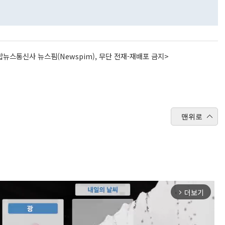
뉴스통신사 뉴스핌(Newspim), 무단 전재-재배포 금지>
맨위로
더보기
arrow_forward_ios