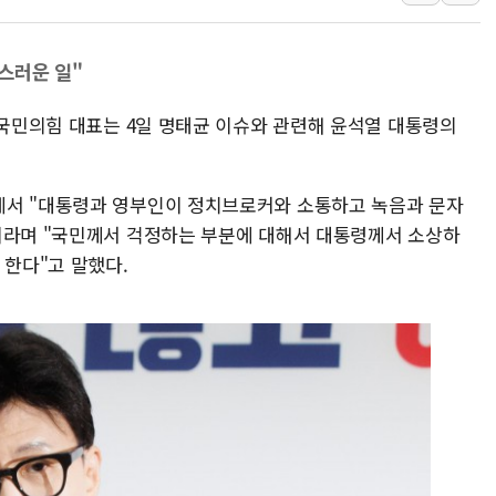
법원, '관저 이전 봐주기 감사' 
성폭력 피해자 보호단체, 경찰수
스러운 일"
우크라, 러 탄도미사일 공격에 속
 국민의힘 대표는 4일 명태균 이슈와 관련해 윤석열 대통령의
"5.18은 북한 지령" 설교한 목사
[종합] 특검, '양평' 원희룡 2
[내일날씨] 절기상 '입추'에 폭염
에서 "대통령과 영부인이 정치브로커와 소통하고 녹음과 문자
제천 바이오밸리 공장 옥상서 불
이라며 "국민께서 걱정하는 부분에 대해서 대통령께서 소상하
개혁신당 "민주, '盧 수사' 악
 한다"고 말했다.
CJ온스타일, 2분기 영업익 260