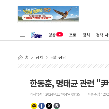
영상
포토
정치
정책·서
홈
정치
국회·정당
한동훈, 명태균 관련 "
기사입력 :
2024년11월04일 09:35
최종수정 :
20