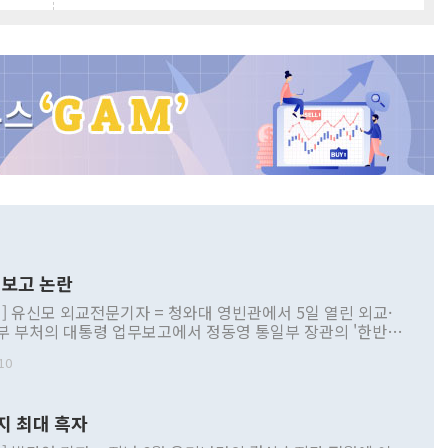
보고 논란
] 유신모 외교전문기자 = 청와대 영빈관에서 5일 열린 외교·
부 부처의 대통령 업무보고에서 정동영 통일부 장관의 '한반도
 구상'과 업무보고 발언이 논란을 빚고 있다. 이날 정 장관의
10
정부 내 조율을 거치지 않은 사안을 정책으로 추진하겠다고 공
는가 하면 사실 관계에 맞지 않은 설명도 있었다. 이재명 대통
로 신중을 기해 달라고 경고했고, 조현 외교부 장관은 '이상
지 최대 흑자
 근거한 비현실적 구상'이라는 비판을 내놨다. 그동안 정 장
책 관련 발언이 물의를 빚은 적은 여러 번 있지만 대통령과 유