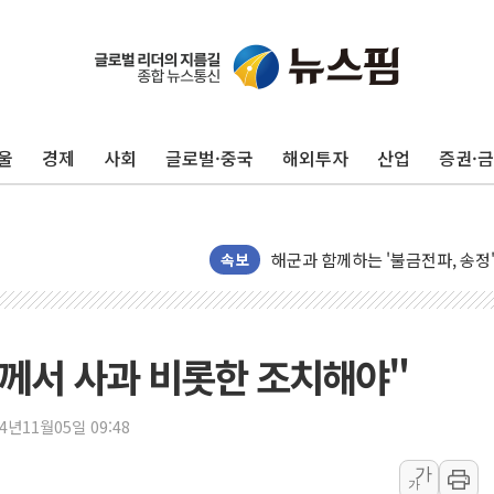
울
경제
사회
글로벌·중국
해외투자
산업
증권·
주한미군 "오산기지 누출, 백린 
구미 폐염산처리업체서 불 2시간3
해군과 함께하는 '불금전파, 송정'
강원도 폭염특보 11일째…온열질환
속보
[코인 시황] 비트코인, ETF 
[르포] 39도 폭염 속 잠실 개표소 
강원·전라권 폭염중대경보 확대…
尹께서 사과 비롯한 조치해야"
빚투·레버리지 줄었지만, 반도체 
양주 가전제품 창고서 화재…차량 
24년11월05일 09:48
[2보] 북한, 원산서 동해상 단거
가
가
종로·중구 오피스 78%가 준공 