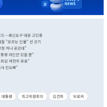
침묵모드…쇄신요구 대응 고민중
사들 "모르는 인물" 선 긋기
당정 하나 공감대"
통령 라인만 있을 뿐"
표회담 여전히 유효"
여사 친오빠"
대통령
최고위원회의
김건희
브로커