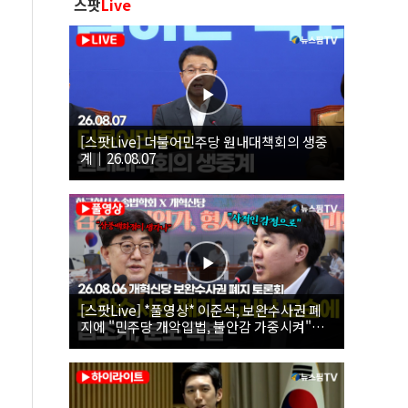
스팟
Live
[스팟Live] 더불어민주당 원내대책회의 생중
계｜26.08.07
[스팟Live] *풀영상* 이준석, 보완수사권 폐
지에 "민주당 개악입법, 불안감 가중시켜"｜
26.08.06 개혁신당 보완수사권 폐지 토론회