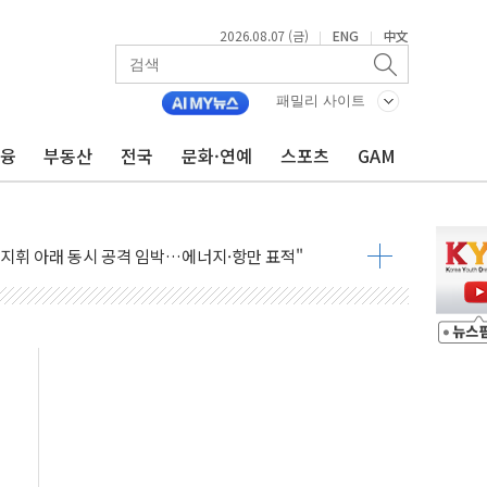
2026.08.07 (금)
ENG
中文
|
|
패밀리 사이트
금융
부동산
전국
문화·연예
스포츠
GAM
 AI 미션 챌린지' 성료
이의 날' 맞아 네이버와 대규모 프로모션
 지휘 아래 동시 공격 임박…에너지·항만 표적"
한 외국인 QR결제 서비스 확장 나선다
에이치바이오, 휴믹 흡수합병 완료"
트릭 철도신호 사업 인수 계약
 208명…누적 사망자 23명·가축 83만마리 폐사
와 손잡고 퀵커머스 확대
 유입…프리마켓 대형주 소폭 반등
'TACO' 조롱 "쇼외교...더 이상 필요 없다"