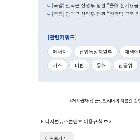
[국감] 안덕근 산업부 장관 "올해 전기요
[국감] 안덕근 산업부 장관 "전력망 구축
[관련키워드]
에너지
산업통상자원부
재생에
가스
비판
동해
산중위
<저작권자(c) 글로벌리더의 지름길 종합
디지털뉴스콘텐츠 이용규칙 보기
뒤로가기