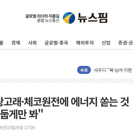
울
경제
사회
글로벌·중국
해외투자
산업
증권·
새온, '자율주행자동차
오에스피, '세계 고양
사우디 "북·남서 이란
속보
GLN인터내셔널, 방
에이치시티 "에이치엔
에스트래픽, LS 일렉
대왕고래·체코원전에 에너지 쏟는 것
폭염에 하루 온열질환자
둡게만 봐"
세븐일레븐, 쿠팡이츠
[특징주] 저가 매수
24년10월24일 17:06
이란 협상단장, 트럼프 