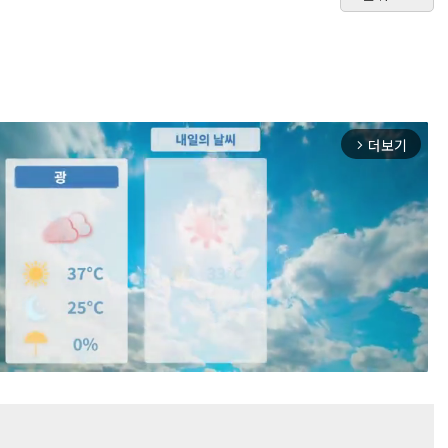
더보기
arrow_forward_ios
Mute