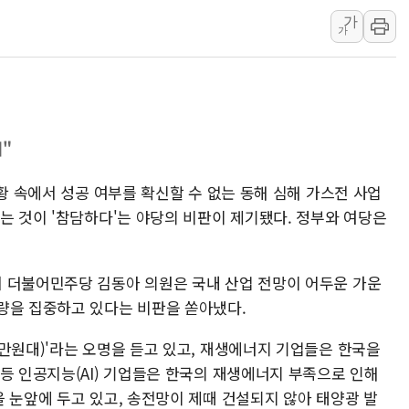
가
오뚜기, '2026 오
가
네이버, AI 투자로 
카카오스타일 지그재그
풀무원푸드앤컬처, 인
애경산업, 서울시 취약
"
중기부, 떡국·떡볶이떡
[브라질증시] 금리 인
상황 속에서 성공 여부를 확신할 수 없는 동해 심해 가스전 사업
는 것이 '참담하다'는 야당의 비판이 제기됐다. 정부와 여당은
[뉴스핌 이 시각 PICK
카드사 고객 유입 창구
제나벨, 배우 공승연
 더불어민주당 김동아 의원은 국내 산업 전망이 어두운 가운
량을 집중하고 있다는 비판을 쏟아냈다.
만원대)'라는 오명을 듣고 있고, 재생에너지 기업들은 한국을
등 인공지능(AI) 기업들은 한국의 재생에너지 부족으로 인해
 눈앞에 두고 있고, 송전망이 제때 건설되지 않아 태양광 발