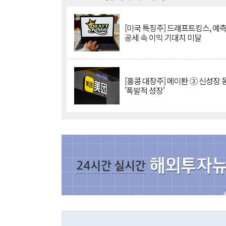
[미국 특징주] 드래프트킹스, 예
공세 속 이익 기대치 미달
[홍콩 대장주] 메이퇀 ③ 신성장
'폭발적 성장'