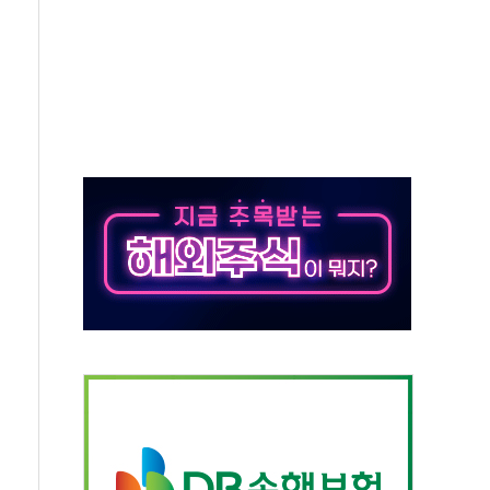
뚜기몰 대잔치' …경품·할인 혜택 풍성
숨 고르기…매출 16% 늘고 영업이익은 제자리
, '직잭뷰티 페스타'…최대 91% 할인
천공항서 '팔도음식대전'
계층 위해 53억원 상당 통큰 기부
 제조업 '생계형 적합업종' 재지정...5년 더 보호
하에도 추가 완화 불확실성에 1.2% 하락 마감
] 李, 오늘 부동산 2차 회의 外
 된 '트래블카드'…휴가철 넘어 장기 고객 묶는다
 브랜드 모델 발탁… 부산 광안서 약국 팝업스토어 운영