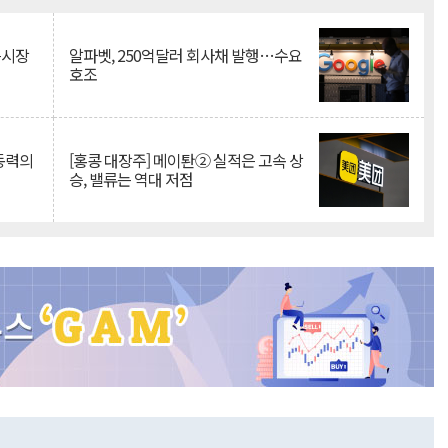
측시장
알파벳, 250억달러 회사채 발행…수요
호조
 동력의
[홍콩 대장주] 메이퇀② 실적은 고속 상
승, 밸류는 역대 저점