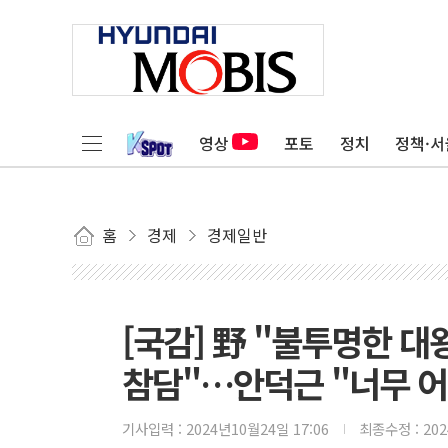
영상
포토
정치
정책·서
홈
경제
경제일반
[국감] 野 "불투명한 
참담"…안덕근 "너무 어
기사입력 :
2024년10월24일 17:06
최종수정 :
20