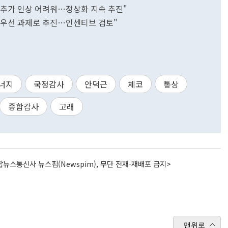
금 추가 인상 어려워…정상화 지속 추진"
 최우선 과제로 추진…인센티브 검토"
너지
국정감사
안덕근
체코
통상
종합감사
고래
뉴스통신사 뉴스핌(Newspim), 무단 전재-재배포 금지>
맨위로