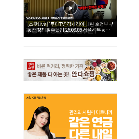
[스팟Live] '투미TV' 김제경이 내린 李정부 부
동산 정책 점수는? | 26.08.06 서울시 부동산
대토론회