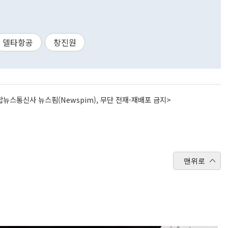
델타항공
창진원
뉴스통신사 뉴스핌(Newspim), 무단 전재-재배포 금지>
맨위로