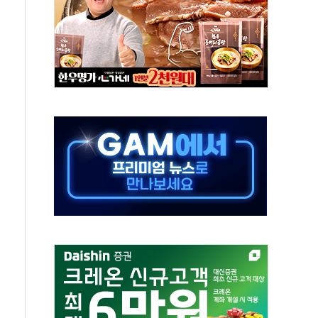
'행복상자' 전달
극기 거꾸로' 논란…이틀만에 철거
 예술·체육요원 최대 33% 감축
 역대 최대폭 감소한 9.4%↓…유통업계 양극화 심화
 특사'로 콜롬비아 대통령 취임식 참석
시간당 30mm 강한 비...호우 피해 없어