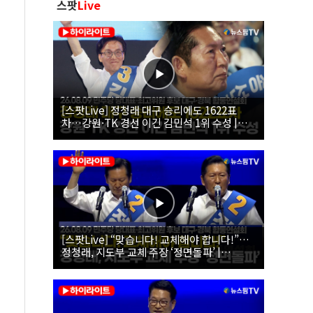
스팟
Live
[스팟Live] 정청래 대구 승리에도 1622표
차…강원·TK 경선 이긴 김민석 1위 수성 |
26.08.09 더불어민주당 당대표·최고위원 후
보 대구·경북 합동연설회
[스팟Live] “맞습니다! 교체해야 합니다!”…
정청래, 지도부 교체 주장 ‘정면돌파’ |
26.08.09 더불어민주당 당대표·최고위원 후
보 대구·경북 합동연설회