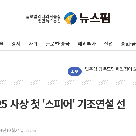
125mm 폭우 쏟아진 울진..
평택 진위면 공장서 탱크 내
포항 블루밸리 국가산단에 '
울
경제
사회
글로벌·중국
해외투자
산업
증권·
상주 낙동강 선착장 하류서 50
[종합] 김민석, 정청래에 누적 1
민주당 경북도당위원장에 오중
인천서 말다툼 중 어머니 살
속보
김민석, 강원·대구·경북 경선서
[속보] 민주, 강원·대구·경북 
[속보] 민주, 경북 경선 결과 
25 사상 첫 '스피어' 기조연설 선
[속보] 민주, 대구 경선 결과 
[속보] 민주, 강원 경선 결과 
정재헌 CEO, SKT 장기고
24년10월24일 16:16
최태원, 노소영에 9440억