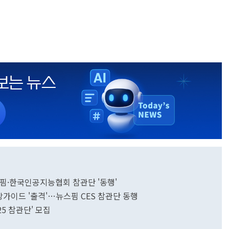
스핌·한국인공지능협회 참관단 '동행'
현장가이드 '출격'…뉴스핌 CES 참관단 동행
25 참관단' 모집