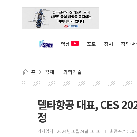
영상
포토
정치
정책·서
홈
경제
과학기술
델타항공 대표, CES 20
정
기사입력 :
2024년10월24일 16:16
최종수정 :
20