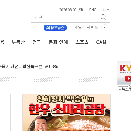
2026.08.09 (일)
ENG
中文
|
|
.'두천~하당'·'올미골교' 차량 통행 선제 제한
부 작업 중 근로자 1명 숨져
패밀리 사이트
철강 AI융합실증센터' 들어선다
금융
부동산
전국
문화·연예
스포츠
GAM
대 숨진 채 발견...경찰, 조사 중
.48%p 차 선두 유지...金 46.01% vs 鄭 44.53%
기 당선...합산득표율 68.63%
해 10대 구속…범행 후 반려견도 죽여
 정청래에 승리…金 48.54% vs 鄭 44.40%
경선 결과...김민석 48.54% 정청래 44.40%
발표...김민석 47.37% 정청래 45.71% 송영길 6.92%
발표...정청래 47.82% 김민석 46.35% 송영길 5.83%
발표...김민석 50.30% 정청래 41.94% 송영길 7.76%
객 400명 맞이…"마음 잇는 시간 되길"
 지급 확정되나…재상고 앞두고 막판 셈법