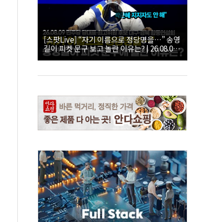
[스팟Live] “자기 이름으로 정당명을…” 송영
길이 피켓 문구 보고 놀란 이유는? | 26.08.09
더불어민주당 당대표·최고위원 후보 대구·경
북 합동연설회