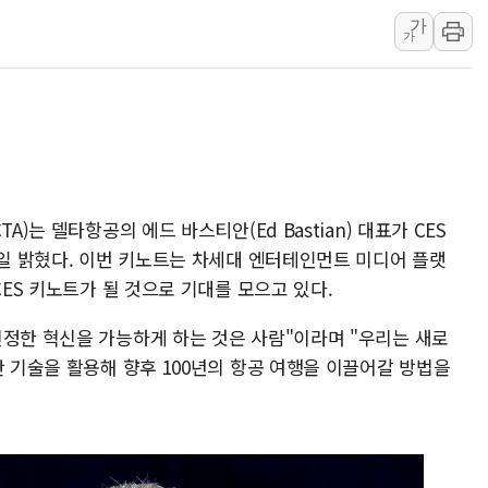
가
하나금융, 명동 소상공인에 
가
인천시 광복절 현수막 '태
병무청, 보충역 전면 손질…
홈플러스發 대형마트 판매,
윤준병·이해민 의원, '정부
'호우·산사태 주의보' 울진 
A)는 델타항공의 에드 바스티안(Ed Bastian) 대표가 CES
2일 밝혔다. 이번 키노트는 차세대 엔터테인먼트 미디어 플랫
CES 키노트가 될 것으로 기대를 모으고 있다.
진정한 혁신을 가능하게 하는 것은 사람"이라며 "우리는 새로
단 기술을 활용해 향후 100년의 항공 여행을 이끌어갈 방법을