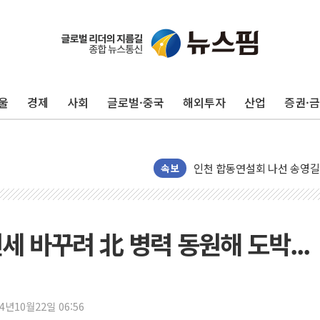
울
경제
사회
글로벌·중국
해외투자
산업
증권·
포항시 재난예산 40억 긴급 
울진·영덕 '호우특보'-포항 '
[종합] 김민석, 정청래에 '0.86
인천 합동연설회 나선 송영길
속보
김민석, 2주차 제주·인천 경선서
인사하는 김민석 당대표 후보
[속보] 민주, 제주·인천 경선 결
세 바꾸려 北 병력 동원해 도박...
[속보] 민주, 인천 경선 결과 발
[속보] 민주, 제주 경선 결과 발
이번주 국내 주요 금융일정(8.1
24년10월22일 06:56
美, 이란전 출구전략 만지작