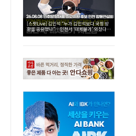
[스팟Live] 김민석 “누가 김민석보다 국정 방
향을 공유했나”…인천서 ‘대체불가’ 외쳤다 |
26.08.08 더불어민주당 당대표·최고위원 후
보 인천 합동연설회