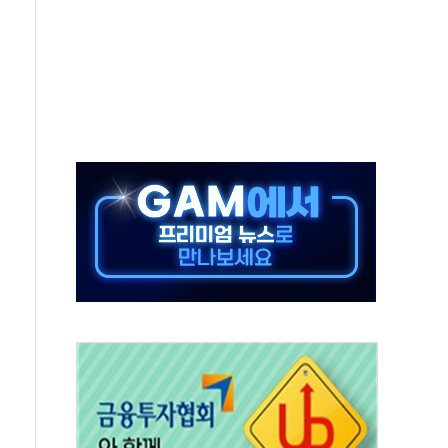
50㎜ 폭우…강원 동해안 강한 비 이어져
 환경미화원 수거차에 치여 사망
동…60대 남성 2명 숨져
보는 일 없게"…'결혼 페널티' 22개 과제 손본다
터보트 전복…1명 사망·1명 실종
의 날 참석..."국제적 시민 연대로 목소리 내야"
 실종 60대 나흘만에 숨진 채 발견
 살해 10대 아들 체포
' 받아친 정청래…제주 연설서 신경전 고조