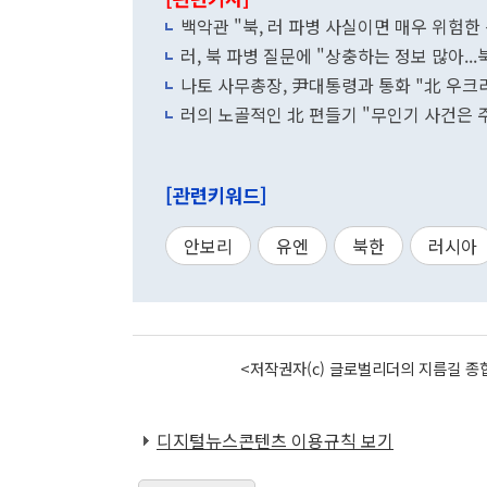
백악관 "북, 러 파병 사실이면 매우 위험한 상
러, 북 파병 질문에 "상충하는 정보 많아..
나토 사무총장, 尹대통령과 통화 "北 우크라
러의 노골적인 北 편들기 "무인기 사건은 주
[관련키워드]
안보리
유엔
북한
러시아
<저작권자(c) 글로벌리더의 지름길 종합
디지털뉴스콘텐츠 이용규칙 보기