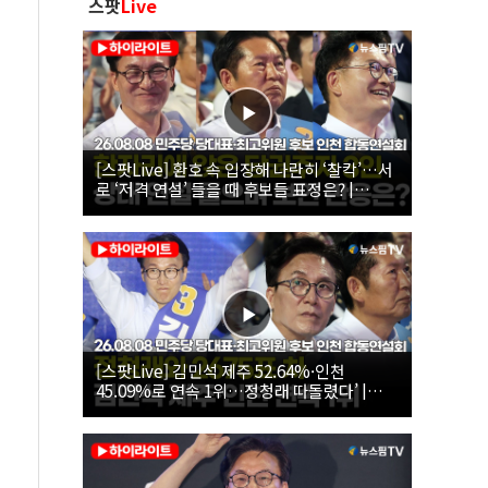
스팟
Live
[스팟Live] 환호 속 입장해 나란히 ‘찰칵’…서
로 ‘저격 연설’ 들을 때 후보들 표정은? |
26.08.08 더불어민주당 당대표·최고위원 후
보 인천 합동연설회
[스팟Live] 김민석 제주 52.64%·인천
45.09%로 연속 1위…정청래 따돌렸다’ |
26.08.08 더불어민주당 당대표·최고위원 후
보 인천 합동연설회