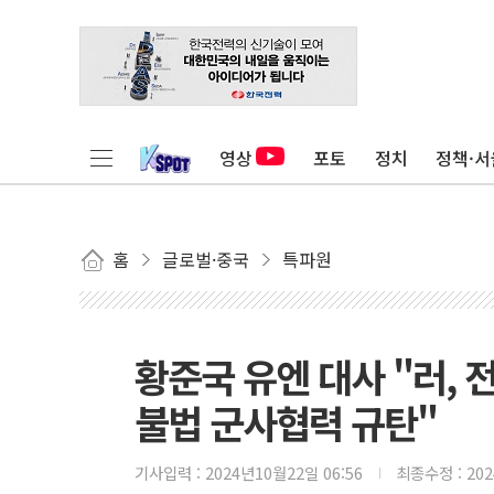
영상
포토
정치
정책·서
홈
글로벌·중국
특파원
황준국 유엔 대사 "러, 전
불법 군사협력 규탄"
기사입력 :
2024년10월22일 06:56
최종수정 :
20