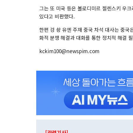
그는 또 미국 등은 볼로디미르 젤렌스키 우크
있다고 비판했다.
한편 겅 솽 유엔 주재 중국 차석 대사는 중
화적 분쟁 해결과 대화를 통한 정치적 해결 
kckim100@newspim.com
[관련기사]