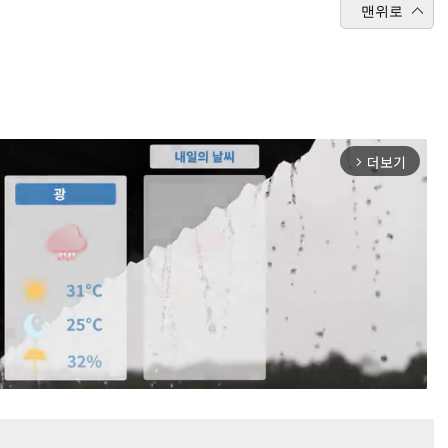
맨위로
더보기
arrow_forward_ios