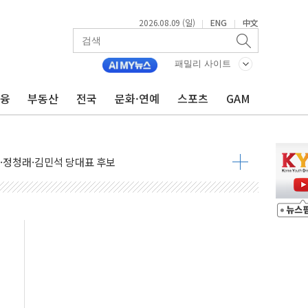
2026.08.09 (일)
ENG
中文
|
|
패밀리 사이트
금융
부동산
전국
문화·연예
스포츠
GAM
투입…고수온 양식장 복구·지원 '총력'
산사태 주의보'...경북도, 호우 피해·통제구간 없어
%p' 차 재역전 성공...金 45.42% vs 鄭 44.56%
·정청래·김민석 당대표 후보
 정청래에 승리...47.75% vs 42.08%
과 발표...김민석 47.75% 정청래 42.08%
표...김민석 45.09% 정청래 43.27% 송영길 11.63%
표...김민석 52.64% 정청래 39.89% 송영길 7.47%
0~8.14)
…공습 한계·탄약 부족 현실화