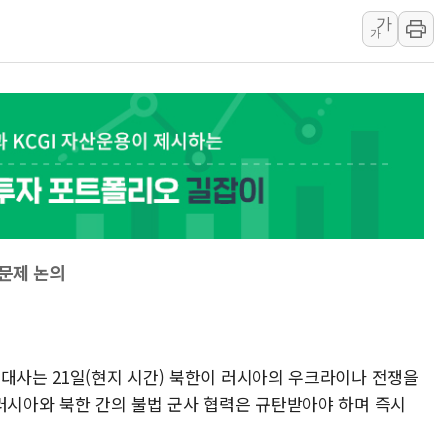
가
강릉·동해·삼척 시간당 최대 
가
폐기물 수거하다 참변…60대
서울 중랑구 주택가서 흉기 난
李대통령 "결혼 때문에 손해 
여수 오동도 인근 해상서 모
추미애, '위안부' 피해자 기림
인천 선재도 갯벌서 해루질 중
인천서 말다툼 중 어머니 흉기
'화합' 꺼낸 김민석에 '뻔뻔
 문제 논의
 대사는 21일(현지 시간) 북한이 러시아의 우크라이나 전쟁을
"러시아와 북한 간의 불법 군사 협력은 규탄받아야 하며 즉시