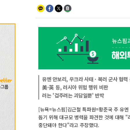
유엔 안보리, 우크라 사태 · 북러 군사 협력
美·英 등, 러시아 위험 행위 비판
러는 '겁주려는 괴담일뿐' 반박
[뉴욕=뉴스핌]김근철 특파원=황준국 주 유엔
돕기 위해 대규모 병력을 파견한 것에 대해 
중단돼야 한다"라고 주장했다.