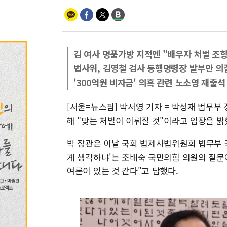
김 여사 명품가방 지적엔 "배우자 처벌 조항
법사위, 김영철 검사 동행명령장 발부안 의
'300억원 비자금' 의혹 관련 노소영 재출석
[서울=뉴스핌] 박서영 기자 = 박성재 법무부
해 "맞는 처벌이 이뤄질 것"이라고 입장을 밝
박 장관은 이날 국회 법제사법위원회 법무부 
게 생각하냐'는 조배숙 국민의힘 의원의 질문
여론이 있는 것 같다"고 답했다.