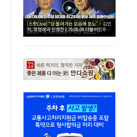
[스팟Live] “당 돌아가는 모습에 분노”…김민
석, 정청래와 신경전 | 26.08.08 더불어민주당
당대표·최고위원 후보 제주 합동연설회