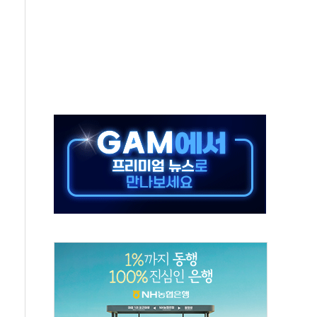
가누르기 방지법' 전면 재검토 지시
 시간당 20~30mm 강한 비...가뭄 해소될 듯
지속…내륙 곳곳 소나기
 검토, 민주당 스스로 원칙 뒤집는 것"
…청주·진천 35도, 곳곳 소나기
지·공소청 출범…피해자들 '범죄 사각지대' 우려