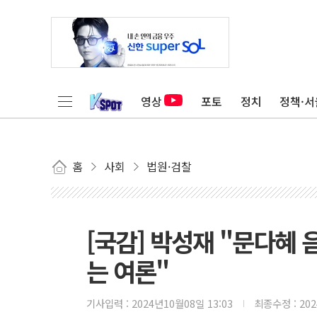
영상
포토
정치
정책·서
홈
사회
법원·검찰
[국감] 박성재 "문다혜
는 여론"
기사입력 :
2024년10월08일 13:03
최종수정 :
20