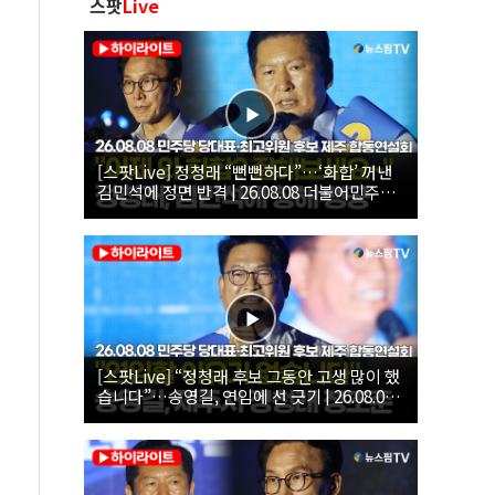
스팟
Live
[스팟Live] 정청래 “뻔뻔하다”…‘화합’ 꺼낸
김민석에 정면 반격 | 26.08.08 더불어민주당
당대표·최고위원 후보 제주 합동연설회
[스팟Live] “정청래 후보 그동안 고생 많이 했
습니다”…송영길, 연임에 선 긋기 | 26.08.08
더불어민주당 당대표·최고위원 후보 제주 합
동연설회