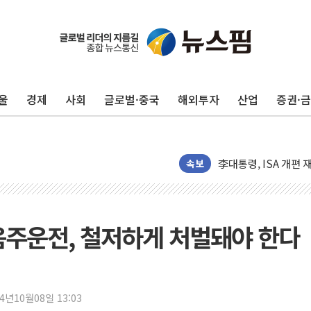
여수 오동도 인근 해상
추미애, '위안부' 피해
인천 선재도 갯벌서 해
울
경제
사회
글로벌·중국
해외투자
산업
증권·
인천서 말다툼 중 어머
'화합' 꺼낸 김민석에
李대통령, ISA 개편 
동해중부 전 해상 풍랑
속보
연일 폭염에 온열질환
中 전방위 아파트 부양
인제 용대리 계곡서 
 음주운전, 철저하게 처벌돼야 한다
동해시, 11~14일 
강원 중·남부 동해안
청양 밭에서 일하던 
24년10월08일 13:03
폭염에 車 운전면허 