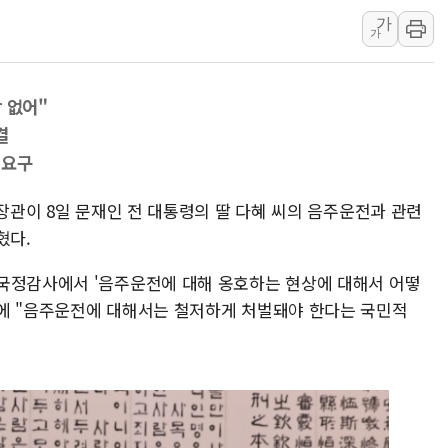
가
李대통령, 'ISA·주
가
'호우 특보' 경북 울진
주말 무더위·열대야 
 없어"
오세훈 "용산공원 주택
결
충북 주말 무더위 지속
 요구
10월 보완수사권 폐
 장관이 8일 문재인 전 대통령의 딸 다혜 씨의 음주운전과 관련
혔다.
국정감사에서 '음주운전에 대해 옹호하는 현상에 대해서 어떻
에 "음주운전에 대해서는 철저하게 처벌돼야 한다는 국민적