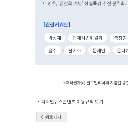
민주, '김건희 겨냥' 상설특검 추진 본격화.
[관련키워드]
박성재
법제사법위원회
국정감
음주
불기소
문재인
문다
<저작권자(c) 글로벌리더의 지름길 종합
디지털뉴스콘텐츠 이용규칙 보기
뒤로가기