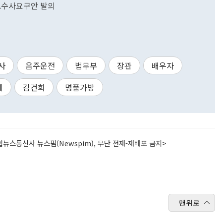
..수사요구안 발의
사
음주운전
법무부
장관
배우자
혜
김건희
명품가방
뉴스통신사 뉴스핌(Newspim), 무단 전재-재배포 금지>
맨위로