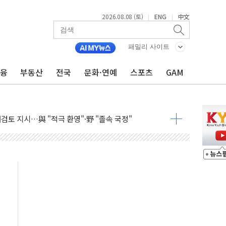
2026.08.08 (토)
ENG
中文
|
|
서 모터보트 전복…1명 사망·1명 실종
자 기림의 날 참석..."국제적 시민 연대로 목소리 내야"
패밀리 사이트
루질 중 실종 60대 나흘만에 숨진 채 발견
금융
부동산
전국
문화·연예
스포츠
GAM
니 흉기 살해 10대 아들 체포
 '뻔뻔' 받아친 정청래…제주 연설서 신경전 고조
재검토 지시…與 "적극 환영"·野 "졸속 국정"
주의보…10일까지 최대 3.5m 높은 물결
 사망 23명…정부, 비상대응기구 가동
, 수도 베이징도 부동산 규제 철폐
수위 상승으로 피서객 7명 고립…전원 구조
'별똥별 멍' 운영…페르세우스 유성우 관측
 시간당 50mm 이상 폭우…호우경보 발효
90대 숨져…온열질환 여부 조사
기능시험 오전 집중 편성…체감온도 38도 넘으면 중단