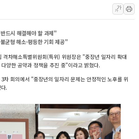
신길동 신축도 3.3㎡당 7250만원…써밋 클라
가
가
용산공원·그린벨트로 또 충돌…반복되는 국토부
[AI 부동산 투데이] 특공 전략도 '극과 극'…
 반드시 해결해야 할 과제"
[코인시황] 비트코인 6만4000달러대 횡보…고
 불균형 해소·평등한 기회 제공"
[베트남 증시] 유동성 부진 지속, 강보합 마감
'찜통더위'에 전력수요 역대 최고치 경신…한낮 
의힘 격차해소특별위원회(특위) 위원장은 "중장년 일자리 확대
후티 반군, 예멘 정부군과 사우디 동시 공격…
 다양한 공약과 정책을 추진 중"이라고 밝혔다.
 3차 회의에서 "중장년의 일자리 문제는 안정적인 노후를 위
다.