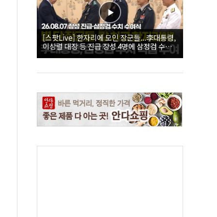
[스팟Live] 한자리에 모인 장군들...李대통령,
이상렬 대장 등 진급 장성 4명에 삼정검 수치
직접 수여｜26.08.07 장성 진급·삼정검 수치
수여식