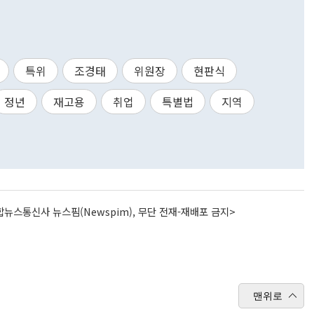
특위
조경태
위원장
현판식
정년
재고용
취업
특별법
지역
뉴스통신사 뉴스핌(Newspim), 무단 전재-재배포 금지>
맨위로