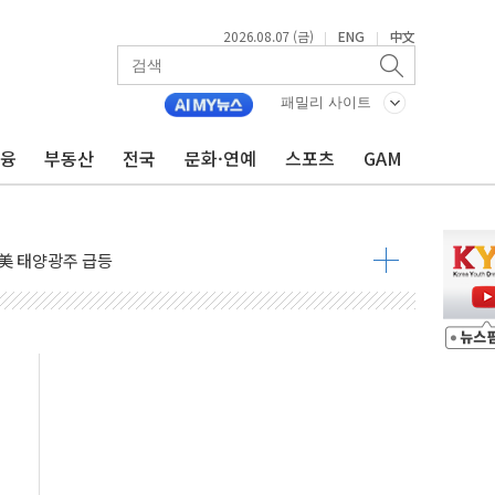
2026.08.07 (금)
ENG
中文
|
|
자 7359명 끝까지 찾겠다"
패밀리 사이트
 톤 낮춰
항시 '시끌'
금융
부동산
전국
문화·연예
스포츠
GAM
름…수도권 집중 완화 전환점"
주재… "전폭적 공급 확대·속도전 총력"
…美 태양광주 급등
도 놀랍지 않아"
태양광 착공…여의도 1.6배 규모
...금융주 낙폭 커
정책 아냐" 해명
~9일 최대 100mm 호우
결… 수니파 국가들의 새 안보 협력 구도