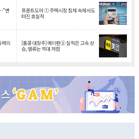
…"변
프론트도어 ① 주택시장 침체 속에서도
터진 호실적
 동력의
[홍콩 대장주] 메이퇀② 실적은 고속 상
승, 밸류는 역대 저점