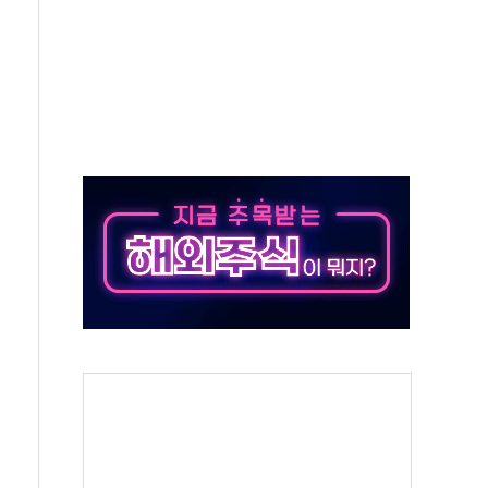
비온 59㎡ 18억원대
-서울시 '정책 엇박자'
생애최초만 경쟁 치열
래·ETF 매수에도 고유가·금리·입법 지연 '삼중 부담'
...석유·가스주 올랐지만 빈그룹이 상쇄
총수요 104.3GW 기록
 위기 고조되는 또 다른 중동 화약고