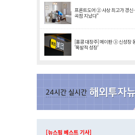
프론트도어 ② 사상 최고가 경신
곡점 지났다"
[홍콩 대장주] 메이퇀 ③ 신성장
'폭발적 성장'
[뉴스핌 베스트 기사]