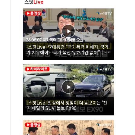
스팟
Live
[스팟Live] 李대통령 "국가폭력 피해자, 국가
가 치유해야…국가 책임 유효기간 없어"｜
26.08.07 국가폭력 피해자 위로 오찬
[스팟Live] 일상에서 장점이 더 돋보이는 '전
기 패밀리 SUV' 볼보 EX90