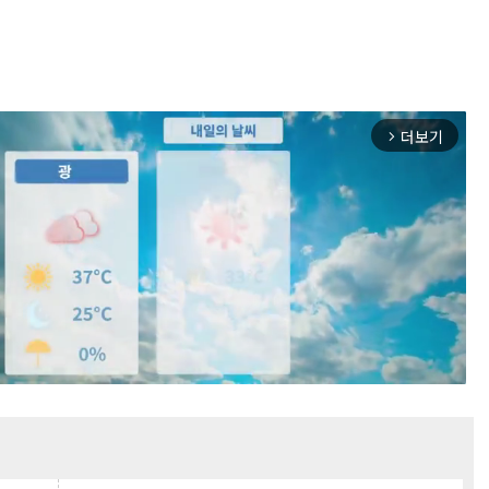
더보기
arrow_forward_ios
Mute