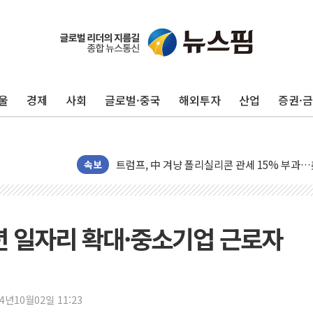
보훈부, 미 DPAA와 MOU… "6·25 미군 실종
트럼프 "금리 내려야"…파월 때와 달리 워시엔
특정 정치인 측근 포항시 정책특보 내정설...포
울
경제
사회
글로벌·중국
해외투자
산업
증권·
李 "해남 태양광, 대한민국 다음 100년 밑거
李 대통령, '6시간 마라톤 부동산 2차 회의' 
트럼프, 中 겨냥 폴리실리콘 관세 15% 부과
속보
[사진] 빈살만과 에르도안의 만남
이란와이어 "이란 최고지도자 위독…곧 사망해
남동발전, 해남군에 국내 최대 규모 400MW 
년 일자리 확대·중소기업 근로자
[인도증시] 중동 불안 속 유가 상승에 소폭 하락
황희 '폐버스 청년주택' SNS 글 역풍에 "정부
폭염 누그러지고 가뭄 숙지나...경북동해안권 8
24년10월02일 11:23
사우디·튀르키예·파키스탄, '공동방위협정' 체