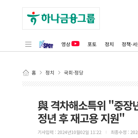
영상
포토
정치
정책·서
홈
정치
국회·정당
與 격차해소특위 "중장
정년 후 재고용 지원"
기사입력 :
2024년10월02일 11:22
최종수정 :
20