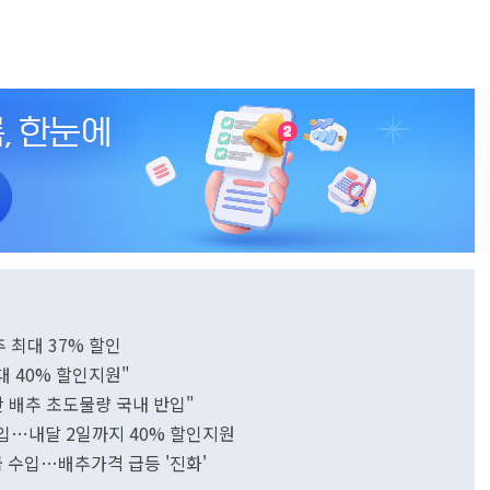
 최대 37% 할인
대 40% 할인지원"
산 배추 초도물량 국내 반입"
수입…내달 2일까지 40% 할인지원
급 수입…배추가격 급등 '진화'