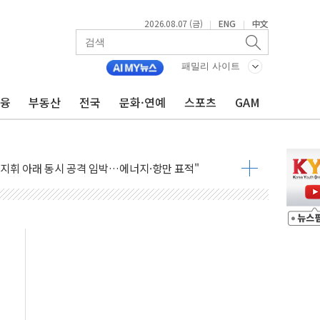
2026.08.07 (금)
ENG
中文
|
|
패밀리 사이트
금융
부동산
전국
문화·연예
스포츠
GAM
 AI 미션 챌린지' 성료
이의 날' 맞아 네이버와 대규모 프로모션
 지휘 아래 동시 공격 임박…에너지·항만 표적"
한 외국인 QR결제 서비스 확장 나선다
에이치바이오, 휴믹 흡수합병 완료"
트릭 철도신호 사업 인수 계약
 208명…누적 사망자 23명·가축 83만마리 폐사
와 손잡고 퀵커머스 확대
 유입…프리마켓 대형주 소폭 반등
'TACO' 조롱 "쇼외교...더 이상 필요 없다"
뚜기몰 대잔치' …경품·할인 혜택 풍성