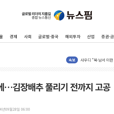
울
경제
사회
글로벌·중국
해외투자
산업
증권·
새온, '자율주행자동차
오에스피, '세계 고양
사우디 "북·남서 이란
GLN인터내셔널, 방
속보
에이치시티 "에이치엔
에스트래픽, LS 일렉
폭염에 하루 온열질환자
앞에…김장배추 풀리기 전까지 고공
세븐일레븐, 쿠팡이츠
[특징주] 저가 매수
이란 협상단장, 트럼프 
24년09월28일 06:00
오뚜기, '2026 오