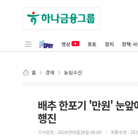
영상
포토
정치
정책·서
홈
경제
농림수산
배추 한포기 '만원' 눈
행진
기사입력 :
2024년09월28일 06:00
최종수정 :
20