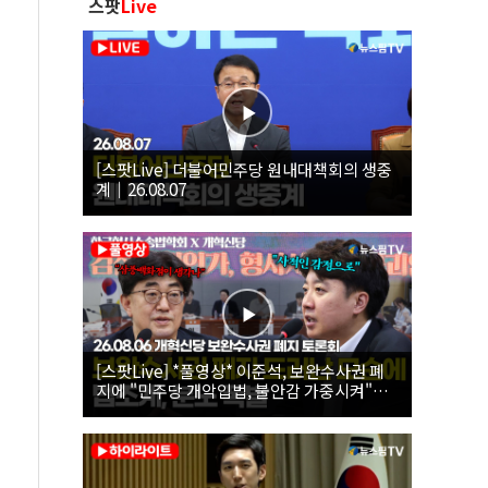
스팟
Live
[스팟Live] 더불어민주당 원내대책회의 생중
계｜26.08.07
[스팟Live] *풀영상* 이준석, 보완수사권 폐
지에 "민주당 개악입법, 불안감 가중시켜"｜
26.08.06 개혁신당 보완수사권 폐지 토론회