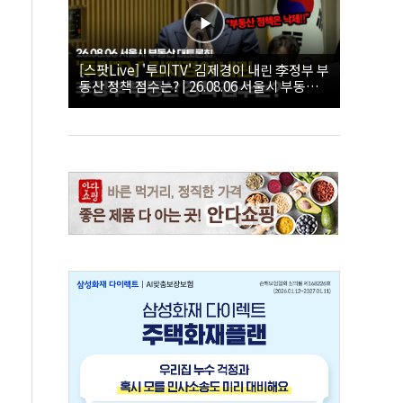
[스팟Live] '투미TV' 김제경이 내린 李정부 부
동산 정책 점수는? | 26.08.06 서울시 부동산
대토론회