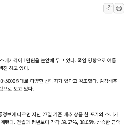
가
네이버, AI 투자로 
가
카카오스타일 지그재그
풀무원푸드앤컬처, 인
애경산업, 서울시 취약
중기부, 떡국·떡볶이떡
[브라질증시] 금리 인
[뉴스핌 이 시각 PICK
의 소매가격이 1만원을 눈앞에 두고 있다. 폭염 영향으로 여름
행진 하고 있다.
카드사 고객 유입 창구
제나벨, 배우 공승연
0~5000원대로 다양한 선택지가 있다고 강조했다. 김장배추
것으로 보고 있다.
정보에 따르면 지난 27일 기준 배추 상품 한 포기의 소매가
계됐다. 전월과 평년보다 각각 39.67%, 38.05% 상승한 금액