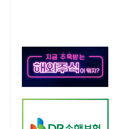
숨 고르기…매출 16% 늘고 영업이익은 제자리
, '직잭뷰티 페스타'…최대 91% 할인
천공항서 '팔도음식대전'
계층 위해 53억원 상당 통큰 기부
 제조업 '생계형 적합업종' 재지정...5년 더 보호
하에도 추가 완화 불확실성에 1.2% 하락 마감
] 李, 오늘 부동산 2차 회의 外
 된 '트래블카드'…휴가철 넘어 장기 고객 묶는다
 브랜드 모델 발탁… 부산 광안서 약국 팝업스토어 운영