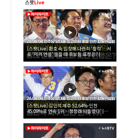
스팟
Live
[스팟Live] 환호 속 입장해 나란히 ‘찰칵’…서
로 ‘저격 연설’ 들을 때 후보들 표정은? |
26.08.08 더불어민주당 당대표·최고위원 후
보 인천 합동연설회
[스팟Live] 김민석 제주 52.64%·인천
45.09%로 연속 1위…정청래 따돌렸다’ |
26.08.08 더불어민주당 당대표·최고위원 후
보 인천 합동연설회