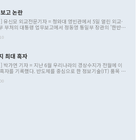
보고 논란
] 유신모 외교전문기자 = 청와대 영빈관에서 5일 열린 외교·
부 부처의 대통령 업무보고에서 정동영 통일부 장관의 '한반도
 구상'과 업무보고 발언이 논란을 빚고 있다. 이날 정 장관의
10
정부 내 조율을 거치지 않은 사안을 정책으로 추진하겠다고 공
는가 하면 사실 관계에 맞지 않은 설명도 있었다. 이재명 대통
로 신중을 기해 달라고 경고했고, 조현 외교부 장관은 '이상
지 최대 흑자
 근거한 비현실적 구상'이라는 비판을 내놨다. 그동안 정 장
책 관련 발언이 물의를 빚은 적은 여러 번 있지만 대통령과 유
] 박가연 기자 = 지난 6월 우리나라의 경상수지가 전월에 이
이 공개적으로 부정적 입장을 표명한 것은 이례적이다. 정 장
 흑자를 기록했다. 반도체를 중심으로 한 정보기술(IT) 품목 수
대북 접근법과 월권을 제어해야 한다는 목소리도 높아지고 있
간 상품수출이 처음으로 1000억달러를 넘어선 영향이다. [자
00
 따르
기자간담회를 하고 있다. [사진=통일부] 2026.07.23 ◆통일
 경상수지는 497억3000만달러 흑자로 집계됐다. 전월(386억
 넘어선 주장 정 장관은 이날 업무보고에서 '한반도 평화공존
)에 이어 두 달 연속 월간 기준 역대 최대 기록을 갈아치웠다.
 설명하면서 이재명 정부 2년차 핵심 과제로 상호 존중·평화
해 상반기 누적 경상수지 흑자는 1910억1000만달러를 기록
·핵 없는 한반도 등 3대 기본 방향을 제시했다. 정 장관은 "대
지 흑자를 견인한 것은 상품수지다. 6월 상품수지는 478억
언어는 멈춰야 한다"면서 주적 용어 대체를 주장했다. 지난 25
 흑자를 기록하며 전월에 이어 역대 최대를 다시 썼다. 국제수
D(완전하고 검증가능하며 되돌릴 수 없는 비핵화) 구도는 이미
수출은 1123억7000만달러로 전년 동월 대비 84.5% 증가하
했다. 또 "현 시점에서 흘러간 선(先)비핵화만 되뇌는 것은
 처음으로 1000억달러를 넘어섰다. 상품수입은 644억8000만
 데 힘이 되지 않는다"고 주장했다. 정 장관은 또 "정전 체제
6% 늘었다. 통관 기준으로는 반도체 수출이 전년 동월 대비
로 바꾸는 논의에 착수하겠다"면서 "북·미 정상회담 견인과
증했고 컴퓨터·주변기기(SSD)는 282.7% 증가했다. IT 품목