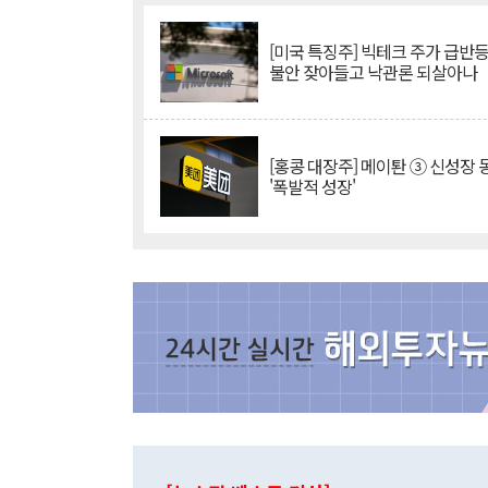
[미국 특징주] 빅테크 주가 급반등..
불안 잦아들고 낙관론 되살아나
[홍콩 대장주] 메이퇀 ③ 신성장
'폭발적 성장'