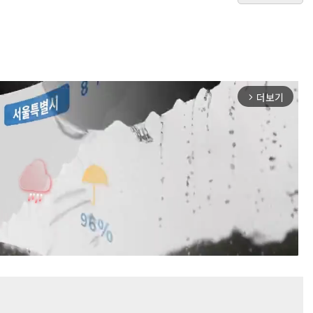
더보기
arrow_forward_ios
Mute