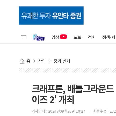
영상
포토
정치
정책·서
홈
산업
중기·벤처
크래프톤, 배틀그라운드 국
이즈 2' 개최
기사입력 :
2024년09월20일 10:27
최종수정 :
20