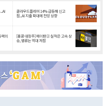
.AI
클라우드플레어 14% 급등해 신고
점...AI 지출 확대에 전망 상향
 동력의
[홍콩 대장주] 메이퇀② 실적은 고속 상
승, 밸류는 역대 저점