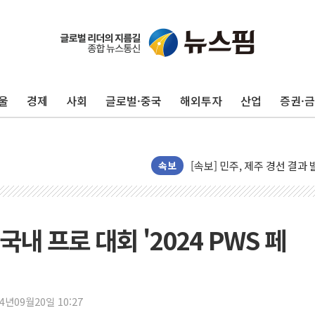
울진·영덕 '호우특보'-포항 '
[종합] 김민석, 정청래에 '0.86
인천 합동연설회 나선 송영길
김민석, 2주차 제주·인천 경선서
울
경제
사회
글로벌·중국
해외투자
산업
증권·
인사하는 김민석 당대표 후보
[속보] 민주, 제주·인천 경선 결
[속보] 민주, 인천 경선 결과 발
[속보] 민주, 제주 경선 결과 발
속보
이번주 국내 주요 금융일정(8.1
美, 이란전 출구전략 만지작
강릉·동해·삼척 시간당 최대 
내 프로 대회 '2024 PWS 페
폐기물 수거하다 참변…60대
서울 중랑구 주택가서 흉기 난
李대통령 "결혼 때문에 손해 
24년09월20일 10:27
여수 오동도 인근 해상서 모