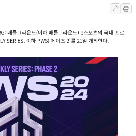
추미애, '위안부' 피해자 기림
가
가
인천 선재도 갯벌서 해루질 중
인천서 말다툼 중 어머니 흉기
BG: 배틀그라운드(이하 배틀그라운드) e스포츠의 국내 프로
'화합' 꺼낸 김민석에 '뻔뻔
Y SERIES, 이하 PWS) 페이즈 2'를 21일 개최한다.