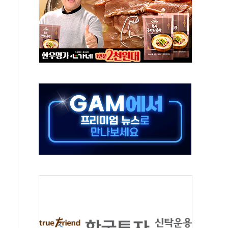
의 날 참석..."국제적 시민 연대로 목소리 내야"
 실종 60대 나흘만에 숨진 채 발견
 살해 10대 아들 체포
' 받아친 정청래…제주 연설서 신경전 고조