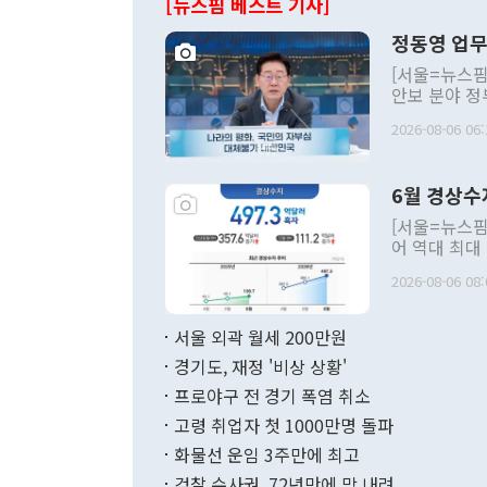
[뉴스핌 베스트 기사]
정동영 업무
[서울=뉴스핌
안보 분야 정
평화공존 발전
2026-08-06 06:
발언 중에는 
언한 것이 있
령은 공개적으
6월 경상수
주의적 희망에
관의 대북 정
[서울=뉴스핌
관 부처 장관
어 역대 최대
관의 무리한 
출 호조로 월
다. [정동영 통일부 장관이 지난달 23일 오후 서울 종로구 정부서울청사에
2026-08-06 08:
료=한국은행] 한국은행이 6일 발표한 '2026년 6월 국제수지(잠정)'에
서 취임 1주년 
면 지난 6월
부 장관 권한
1000만달러
서울 외곽 월세 200만원
발전 구상'을
이에 따라 올
적 갈등 해결
경기도, 재정 '비상 상황'
했다. 경상수
결과 혐오의 
9000만달러
프로야구 전 경기 폭염 취소
년간의 CVI
지 기준 상품
고령 취업자 첫 1000만명 돌파
무너졌다고도 
며 월간 기준
현실을 바꾸는
달러로 38.
화물선 운임 3주만에 최고
를 평화 체제
196.9% 급
검찰 수사권, 72년만에 막 내려