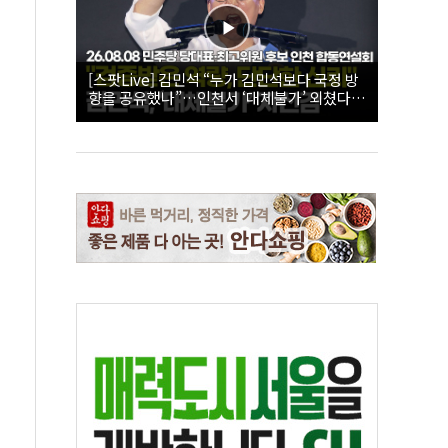
[스팟Live] 김민석 “누가 김민석보다 국정 방
향을 공유했나”…인천서 ‘대체불가’ 외쳤다 |
26.08.08 더불어민주당 당대표·최고위원 후
보 인천 합동연설회