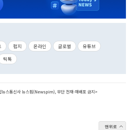
츠
펍지
온라인
글로벌
유튜브
틱톡
뉴스통신사 뉴스핌(Newspim), 무단 전재-재배포 금지>
맨위로