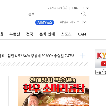
산사태 주의보'...경북도, 호우 피해·통제구간 없어
2026.08.09 (일)
ENG
中文
|
|
%p' 차 재역전 성공...金 45.42% vs 鄭 44.56%
·정청래·김민석 당대표 후보
패밀리 사이트
 정청래에 승리...47.75% vs 42.08%
금융
부동산
전국
문화·연예
스포츠
GAM
과 발표...김민석 47.75% 정청래 42.08%
표...김민석 45.09% 정청래 43.27% 송영길 11.63%
표...김민석 52.64% 정청래 39.89% 송영길 7.47%
0~8.14)
…공습 한계·탄약 부족 현실화
50㎜ 폭우…강원 동해안 강한 비 이어져
 환경미화원 수거차에 치여 사망
동…60대 남성 2명 숨져
보는 일 없게"…'결혼 페널티' 22개 과제 손본다
터보트 전복…1명 사망·1명 실종