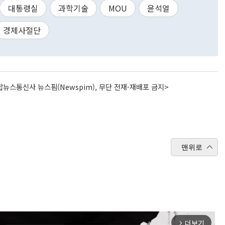
대통령실
과학기술
MOU
윤석열
경제사절단
뉴스통신사 뉴스핌(Newspim), 무단 전재-재배포 금지>
맨위로
더보기
arrow_forward_ios