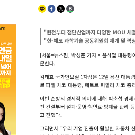
"원전부터 첨단산업까지 다양한 MOU 체결
"한-체코 과학기술 공동위원회 재개 및 격
[서울=뉴스핌] 박성준 기자 = 윤석열 대통령이
문한다.
김태효 국가안보실 1차장은 12일 용산 대통
르 파벨 체코 대통령, 페트르 피알라 체코 총
이번 순방의 경제적 의미에 대해 박춘섭 경제
전 건설부터 설계·운영·핵연료·방폐물 관리 등
고 전했다.
그러면서 "우리 기업 진출이 활발한 자동차 산