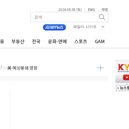
2026.08.08 (토)
ENG
中文
|
|
낮아지며 상승… STOXX 600 지수는 나흘 연속 최고치
세
패밀리 사이트
엘·이란 위협에 맞설 자체 억지력 강화
금융
부동산
전국
문화·연예
스포츠
GAM
동
톱'… 美 해상봉쇄 영향
각
체주 '활짝'
스닥 선물 1%대 상승
상 기대 후퇴
·태양광주↑ VS 트레이드데스크·웬디스↓
 끝까지 찾겠다"