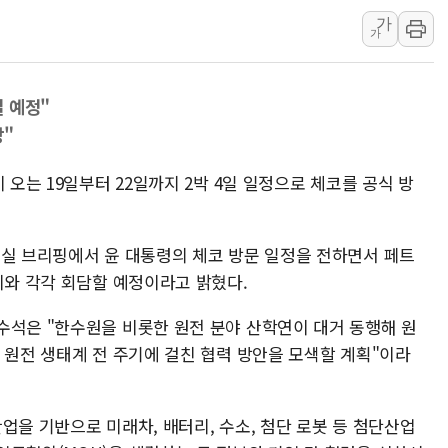
가
특정 정치인 측근 포항시 정책특보 내정설...포항시 '시끌'
가
李 "해남 태양광, 대한민국 다음 100년 밑거름…수도권 집
李 대통령, '6시간 마라톤 부동산 2차 회의' 주재… "전폭
 예정"
트럼프, 中 겨냥 폴리실리콘 관세 15% 부과…美 태양광주
상"
[사진] 빈살만과 에르도안의 만남
이란와이어 "이란 최고지도자 위독…곧 사망해도 놀랍지 
 오는 19일부터 22일까지 2박 4일 일정으로 체코를 공식 방
령실 브리핑에서 윤 대통령의 체코 방문 일정을 전하면서 페트
리와 각각 회담할 예정이라고 밝혔다.
수석은 "한수원을 비롯한 원전 분야 산학연이 대거 동행해 원
 원전 생태계 전 주기에 걸친 협력 방안을 모색할 계획"이라
업을 기반으로 미래차, 배터리, 수소, 첨단 로봇 등 첨단산업