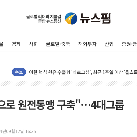
유럽증시, 美 고용 예상 밖 부진에 연준 금리 인상 가능성 
미 연준 매파 기세 꺾이나…고용 감소에 9월 동결 전망 우
[종합] 이슬람 수니파 3국, '공동방위협정' 체결… 이스라
울
경제
사회
글로벌·중국
해외투자
산업
증권·
트럼프, 백신·자폐증 행정명령 검토…"이르면 다음 주"
美 항소법원, 백악관 무도회장 공사 중단 명령…트럼프 제
이란 핵심 원유 수출항 '하르그섬', 최근 1주일 이상 '올스
美 고용 쇼크에 엔화 장중 급등…시장은 "또 개입했나" 촉
속보
[AI MY 뉴스] 뉴욕 반도체주 프리뷰...美 고용 쇼크에 반도
뉴욕증시 프리뷰, 美 고용 쇼크에 금리 인상 우려 후퇴…나
[종합] 美 7월 고용 2만3000명 감소 '쇼크'…9월 금리 인
문으로 원전동맹 구축"…4대그룹
[사진] 이슬람 수니파 3개국, 공동방위협정 체결
뉴욕증시 개장 전 특징주...아틀라시안·클라우드플레어
보훈부, 미 DPAA와 MOU… "6·25 미군 실종자 7359명
24년09월12일 16:35
트럼프 "금리 내려야"…파월 때와 달리 워시엔 톤 낮춰