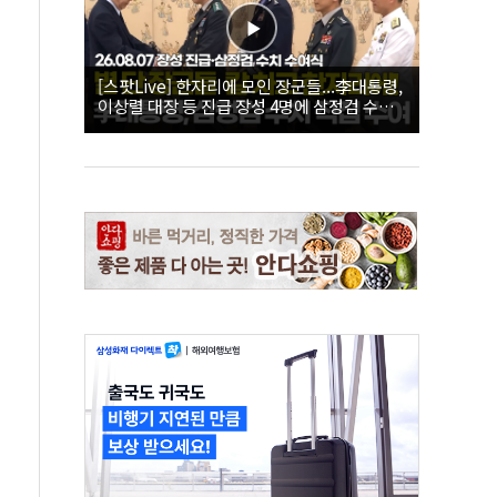
[스팟Live] 한자리에 모인 장군들...李대통령,
이상렬 대장 등 진급 장성 4명에 삼정검 수치
직접 수여｜26.08.07 장성 진급·삼정검 수치
수여식