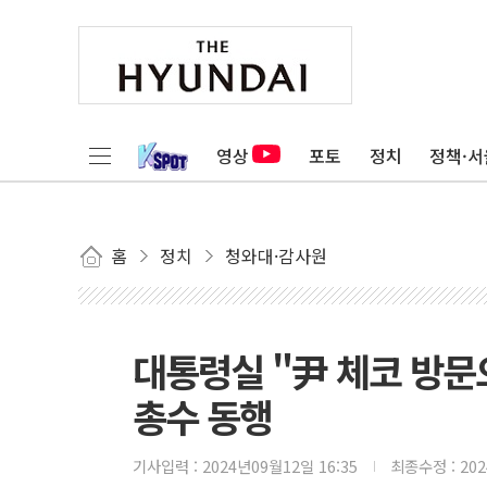
영상
포토
정치
정책·서
홈
정치
청와대·감사원
대통령실 "尹 체코 방
총수 동행
기사입력 :
2024년09월12일 16:35
최종수정 :
20