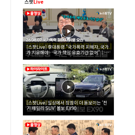
스팟
Live
[스팟Live] 李대통령 "국가폭력 피해자, 국가
가 치유해야…국가 책임 유효기간 없어"｜
26.08.07 국가폭력 피해자 위로 오찬
[스팟Live] 일상에서 장점이 더 돋보이는 '전
기 패밀리 SUV' 볼보 EX90