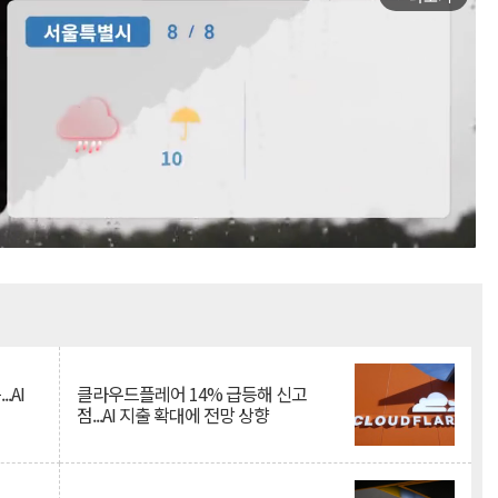
Mute
.AI
클라우드플레어 14% 급등해 신고
점...AI 지출 확대에 전망 상향