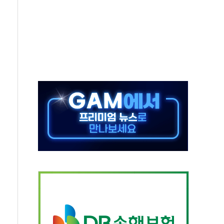
중 완화 전환점"
적 공급 확대·속도전 총력"
 급등
않아"