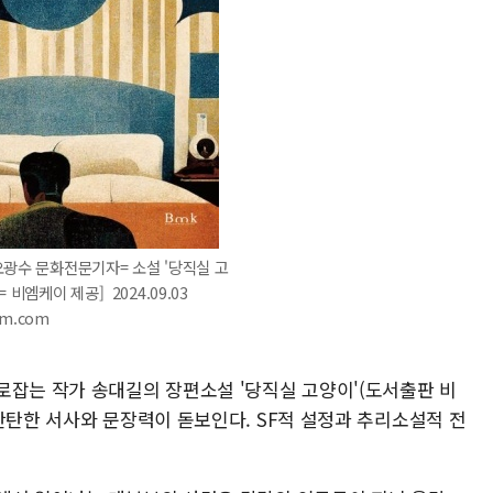
 오광수 문화전문기자= 소설 '당직실 고
= 비엠케이 제공] 2024.09.03
im.com
로잡는 작가 송대길의 장편소설 '당직실 고양이'(도서출판 비
탄탄한 서사와 문장력이 돋보인다. SF적 설정과 추리소설적 전