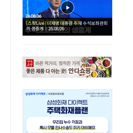
[스팟Live] 이재명 대통령 주재 수석보좌관회
의 생중계｜26.08.06