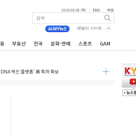
2026.08.06 (목)
ENG
中文
|
|
커패시터' 사업 확대
주 추가 매입
패밀리 사이트
 849억원…전년 比 22.3%↑
금융
부동산
전국
문화·연예
스포츠
GAM
영업익 1037억원…상반기 역대 최대
항공우주·방산으로 넓힌다
DNA 백신 플랫폼' 美 특허 확보
관 이전' 대응 '맞손'
↑…상승폭 커졌지만 고가주택 밀집된 강남·서초 둔화
압변압기 첫 공급...국가 전력망에 첫 입성
대대적 인상 계획...업계 파장 예고
업익 14.2% 감소…"온라인 사업으로 성장"
 투표' 요구...친청계 응집력 '희석' 전략 통할까
현대 테라타워 구리갈매' 공급
…'매출 절반' 실리콘 반등에 하반기 기대