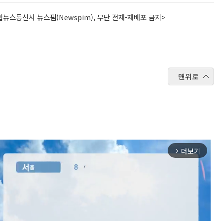
뉴스통신사 뉴스핌(Newspim), 무단 전재-재배포 금지>
맨위로
더보기
arrow_forward_ios