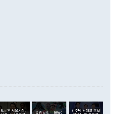
 경상수지는 497억3000만달러 흑자로 집계됐다. 전월(386억
 넘어선 주장 정 장관은 이날 업무보고에서 '한반도 평화공존
)에 이어 두 달 연속 월간 기준 역대 최대 기록을 갈아치웠다.
 설명하면서 이재명 정부 2년차 핵심 과제로 상호 존중·평화
해 상반기 누적 경상수지 흑자는 1910억1000만달러를 기록
·핵 없는 한반도 등 3대 기본 방향을 제시했다. 정 장관은 "대
지 흑자를 견인한 것은 상품수지다. 6월 상품수지는 478억
언어는 멈춰야 한다"면서 주적 용어 대체를 주장했다. 지난 25
 흑자를 기록하며 전월에 이어 역대 최대를 다시 썼다. 국제수
D(완전하고 검증가능하며 되돌릴 수 없는 비핵화) 구도는 이미
수출은 1123억7000만달러로 전년 동월 대비 84.5% 증가하
했다. 또 "현 시점에서 흘러간 선(先)비핵화만 되뇌는 것은
 처음으로 1000억달러를 넘어섰다. 상품수입은 644억8000만
 데 힘이 되지 않는다"고 주장했다. 정 장관은 또 "정전 체제
6% 늘었다. 통관 기준으로는 반도체 수출이 전년 동월 대비
로 바꾸는 논의에 착수하겠다"면서 "북·미 정상회담 견인과
증했고 컴퓨터·주변기기(SSD)는 282.7% 증가했다. IT 품목
화의 동력을 확보하기 위해 최선을 다할 것"이라고 말했다. 하
.4% 늘었으며 비IT 품목도 ▲석유제품(47.5%) ▲화공품
령은 정 장관의 구상에 대부분 제동을 걸었다. 이 대통령은 "평
▲철강제품(17.9%) ▲승용차(6.1%) 등을 중심으로 18.6% 증가
 정치적으로 악용되는 측면이 있다"며 "많이 조심하셔야 한
준 수입은 ▲원자재(30.5%) ▲자본재(35.3%) ▲소비재
다. 북한을 다른 이름으로 불러야 한다는 주장에는 "표현에 꼬
가 모두 늘었다. 서비스수지는 12억9000만달러 적자를 기록해 전
정쟁으로 휘몰아 들어가면 원래 하고자 했던 데에서 오히려 나
000만달러)보다 적자 폭이 확대됐다. 여행수지는 외국인 입국자
래될 수 있다"고 경고했다. 이 대통령은 남북 신뢰 구축을 위해
증료 인상 등에 따른 출국자 감소로 4억4000만달러 흑자를
합의를 선제적으로 복원해야 한다는 정 장관의 주장에 대해서도
지식재산권사용료수지는 전월 흑자에서 4억4000만달러 적자
대로 하는 게 과연 한반도의 평화와 안정에 플러스냐, 결론적
 본원소득수지는 배당소득을 중심으로 32억7000만달러 흑자
이 들 때도 있다"며 부정적으로 반응했다. 조현 외교부 장
월(21억7000만달러)보다 흑자 폭이 확대됐다. 배당소득수지
 사후 브리핑에서 정 장관이 언급한 '4자 회담'에 대해 "이상
이 늘어난 데다 전월 분기배당에 따른 기저효과로 배당지급이
 어떤 희망이라 하더라도 그건 아직 조율되지 않은 방법"이
6000만달러 흑자를 나타냈다. 금융계정 순자산은 6월 중 467
들께서 디스카운트해 주시면 좋겠다"고 선을 그었다. 정 장관
러 증가해 월간 기준 역대 최대 증가 폭을 기록했다. 종전 최대
아 블라디보스토크에서 열리는 '동방경제포럼(EEF)'을 언급하
월(369억9000만달러)을 넘어선 것이다. 직접투자에서는 내국
원에서 (참석을) 검토하고 있다"고 발언한 데 대해서도 조 장관
가 80억1000만달러, 외국인의 국내투자가 46억3000만달러
외교부의 몫"이라며 "아직 거기까지 진도가 나가지 않았다"고
오세훈 서울시장,
민주당 당대표 후보
. 증권투자에서는 외국인의 국내 주식 매도세가 이어졌다. 외
폭염 날리는 물놀이