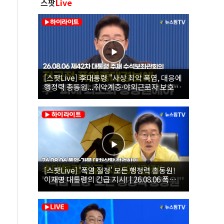
스팟
Live
[스팟Live] 李대통령 "사상 최악 폭염, 대응에
행정력 총동원...취약계층·야외근로자 보호에
힘써야"｜26.08.06 제42차 대통령 주재 수석
보좌관회의
[스팟Live] '폭염 절정' 모든 행정력 총동원!
이재명 대통령의 긴급 지시! | 26.08.06 폭염•
가뭄 대처상황 점검회의