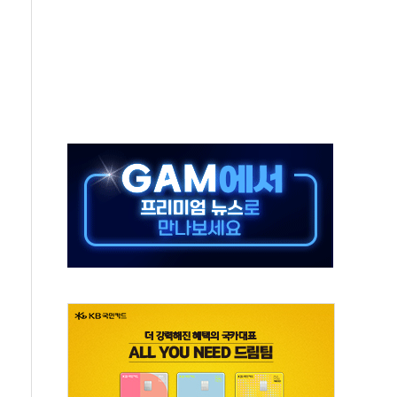
치 프레임에 졸속 추진…'잼데믹' 안보까지 몰고 와"
재개해야 여론조사 51.9%…그것이 국민의 뜻"
규모의 AI 데이터센터 건설 추진
층 안부에 AI 활용…이주노동자 폭염 방치, 국격 훼손"
 수시 통화…독립성 논란 재점화
 절정…주말 주춤 후 다시 불볕더위