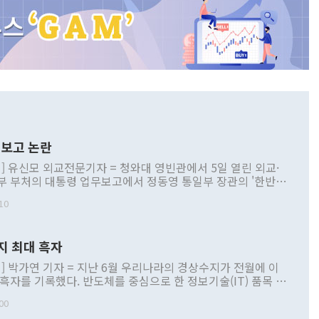
보고 논란
] 유신모 외교전문기자 = 청와대 영빈관에서 5일 열린 외교·
부 부처의 대통령 업무보고에서 정동영 통일부 장관의 '한반도
 구상'과 업무보고 발언이 논란을 빚고 있다. 이날 정 장관의
10
정부 내 조율을 거치지 않은 사안을 정책으로 추진하겠다고 공
는가 하면 사실 관계에 맞지 않은 설명도 있었다. 이재명 대통
로 신중을 기해 달라고 경고했고, 조현 외교부 장관은 '이상
지 최대 흑자
 근거한 비현실적 구상'이라는 비판을 내놨다. 그동안 정 장
책 관련 발언이 물의를 빚은 적은 여러 번 있지만 대통령과 유
] 박가연 기자 = 지난 6월 우리나라의 경상수지가 전월에 이
이 공개적으로 부정적 입장을 표명한 것은 이례적이다. 정 장
 흑자를 기록했다. 반도체를 중심으로 한 정보기술(IT) 품목 수
대북 접근법과 월권을 제어해야 한다는 목소리도 높아지고 있
간 상품수출이 처음으로 1000억달러를 넘어선 영향이다. [자
00
 따르
기자간담회를 하고 있다. [사진=통일부] 2026.07.23 ◆통일