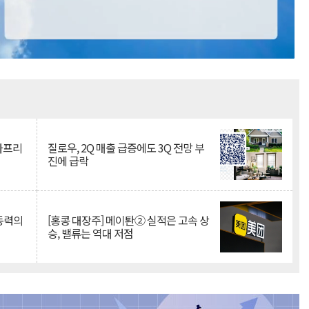
Mute
·아프리
질로우, 2Q 매출 급증에도 3Q 전망 부
진에 급락
 동력의
[홍콩 대장주] 메이퇀② 실적은 고속 상
승, 밸류는 역대 저점