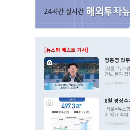
[뉴스핌 베스트 기사]
정동영 업무
[서울=뉴스핌
안보 분야 정
평화공존 발전
2026-08-06 06:
발언 중에는 
언한 것이 있
령은 공개적으
6월 경상수
주의적 희망에
관의 대북 정
[서울=뉴스핌
관 부처 장관
어 역대 최대
관의 무리한 
출 호조로 월
다. [정동영 통일부 장관이 지난달 23일 오후 서울 종로구 정부서울청사에
2026-08-06 08:
료=한국은행] 한국은행이 6일 발표한 '2026년 6월 국제수지(잠정)'에
서 취임 1주년 