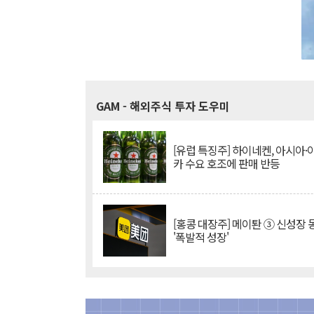
GAM
- 해외주식 투자 도우미
[유럽 특징주] 하이네켄, 아시아
카 수요 호조에 판매 반등
[홍콩 대장주] 메이퇀 ③ 신성장
'폭발적 성장'