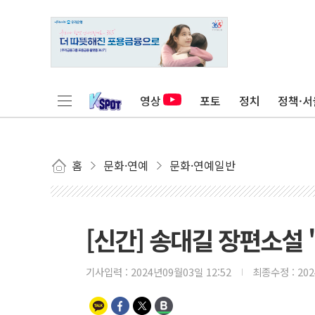
영상
포토
정치
정책·서
홈
문화·연예
문화·연예일반
[신간] 송대길 장편소설 
기사입력 :
2024년09월03일 12:52
최종수정 :
20