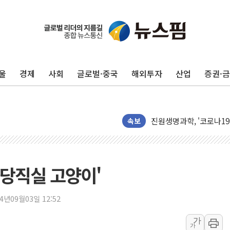
뉴인텍, 하반기 '전력용 
듀오백 정관영 대표, 자사
BGF리테일, 2분기 영업익
울
경제
사회
글로벌·중국
해외투자
산업
증권·
휴젤, 매출 2545억원·
포스코, 희귀가스 사업 
진원생명과학, '코로나19 
경북도·대구시 '2차 공공기
속보
서울 아파트값 0.26%
효성중공업, 덴마크에 초고
딥시크, AI 서비스 가격 
'당직실 고양이'
CJ프레시웨이, 2분기 영
초박빙 경선에 친명계 '추가
24년09월03일 12:52
구리시 입주업종 확대…'
가
가
KCC, 실적은 주춤했지만