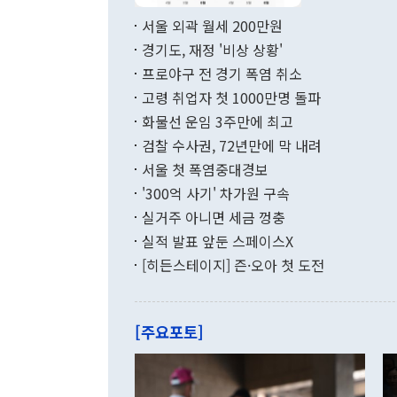
면 지난 6월
부 장관 권한
1000만달러
서울 외곽 월세 200만원
발전 구상'을
이에 따라 올
적 갈등 해결
경기도, 재정 '비상 상황'
했다. 경상수
결과 혐오의 
9000만달러
프로야구 전 경기 폭염 취소
년간의 CVI
지 기준 상품
고령 취업자 첫 1000만명 돌파
무너졌다고도 
며 월간 기준
현실을 바꾸는
달러로 38.
화물선 운임 3주만에 최고
를 평화 체제
196.9% 급
검찰 수사권, 72년만에 막 내려
함께 4자 대
수출은 160
지만 이 대통
서울 첫 폭염중대경보
(18.6%) 
화공존 정책이
했다. 통관 기
'300억 사기' 차가원 구속
다"고 지적했
(16.4%)
투리가 잡혀 
실거주 아니면 세금 껑충
월(-10억9
쁜 상황이 초
증가와 유류할
실적 발표 앞둔 스페이스X
9·19 군사
기록했지만 
[히든스테이지] 즌·오아 첫 도전
"우리의 선의
로 전환됐다.
으로 약간의 의문
를 기록해 전
관은 업무보고
는 배당수입
주의에 근거한
줄면서 25억
[주요포토]
라며 "여러분
억1000만달
이 9월 러시
였던 올해 3
며 "정부 차
인의 해외투자
은 "그것은 
각각 증가했다