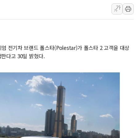
가
[인도증시] 중동 불안 속 유가 상승에 소폭 하락
가
황희 '폐버스 청년주택' SNS 글 역풍에 "정
폭염 누그러지고 가뭄 숙지나...경북동해안권 8
사우디·튀르키예·파키스탄, '공동방위협정' 
신길동 신축도 3.3㎡당 7250만원…써밋 클라
 전기차 브랜드 폴스타(Polestar)가 폴스타 2 고객을 대상
용산공원·그린벨트로 또 충돌…반복되는 국토부
행한다고 30일 밝혔다.
[AI 부동산 투데이] 특공 전략도 '극과 극'