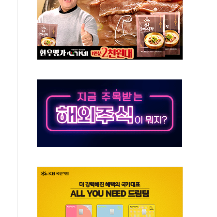
...금융주 낙폭 커
부정책 아냐" 해명
~9일 최대 100mm 호우
체결… 수니파 국가들의 새 안보 협력 구도
비온 59㎡ 18억원대
-서울시 '정책 엇박자'
…생애최초만 경쟁 치열