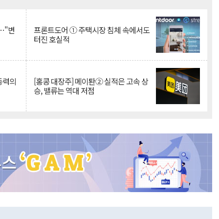
Mute
…"변
프론트도어 ① 주택시장 침체 속에서도
터진 호실적
 동력의
[홍콩 대장주] 메이퇀② 실적은 고속 상
승, 밸류는 역대 저점