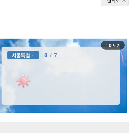
맨위로
더보기
arrow_forward_ios