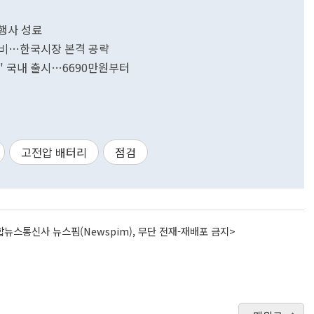
 행사 성료
 완비…한국시장 본격 공략
4' 국내 출시…6690만원부터
고전압 배터리
점검
뉴스통신사 뉴스핌(Newspim), 무단 전재-재배포 금지>