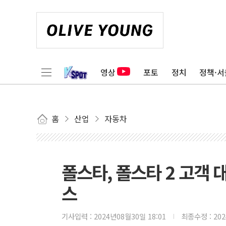
영상
포토
정치
정책·서
홈
산업
자동차
폴스타, 폴스타 2 고객
스
기사입력 :
2024년08월30일 18:01
최종수정 :
20