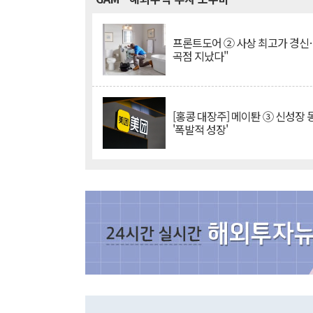
프론트도어 ② 사상 최고가 경신
곡점 지났다"
[홍콩 대장주] 메이퇀 ③ 신성장
'폭발적 성장'