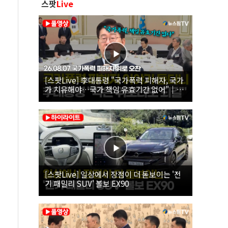
스팟
Live
[스팟Live] 李대통령 "국가폭력 피해자, 국가
가 치유해야…국가 책임 유효기간 없어"｜
26.08.07 국가폭력 피해자 위로 오찬
[스팟Live] 일상에서 장점이 더 돋보이는 '전
기 패밀리 SUV' 볼보 EX90