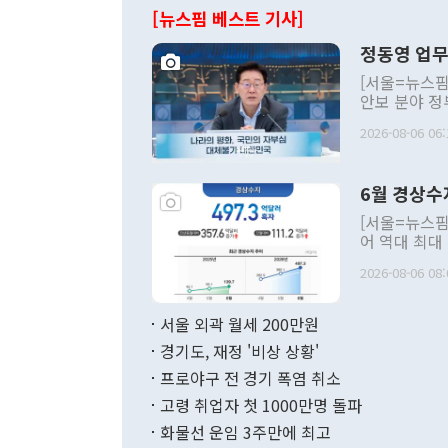
[뉴스핌 베스트 기사]
정동영 업무
[서울=뉴스핌
안보 분야 정
평화공존 발전
2026-08-06 06:
발언 중에는 
언한 것이 있
령은 공개적으
6월 경상수
주의적 희망에
관의 대북 정
[서울=뉴스핌
관 부처 장관
어 역대 최대
관의 무리한 
출 호조로 월
다. [정동영 통일부 장관이 지난달 23일 오후 서울 종로구 정부서울청사에
2026-08-06 08:
료=한국은행] 한국은행이 6일 발표한 '2026년 6월 국제수지(잠정)'에
서 취임 1주년 
면 지난 6월
부 장관 권한
1000만달러
서울 외곽 월세 200만원
발전 구상'을
이에 따라 올
적 갈등 해결
경기도, 재정 '비상 상황'
했다. 경상수
결과 혐오의 
9000만달러
프로야구 전 경기 폭염 취소
년간의 CVI
지 기준 상품
고령 취업자 첫 1000만명 돌파
무너졌다고도 
며 월간 기준
현실을 바꾸는
달러로 38.
화물선 운임 3주만에 최고
를 평화 체제