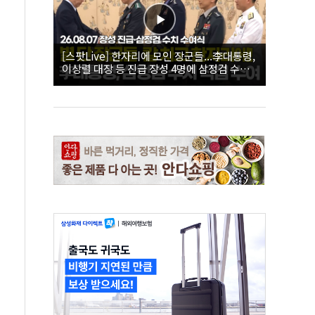
[스팟Live] 한자리에 모인 장군들...李대통령,
이상렬 대장 등 진급 장성 4명에 삼정검 수치
직접 수여｜26.08.07 장성 진급·삼정검 수치
수여식