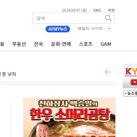
2026.08.07 (금)
ENG
中文
|
|
우려 후퇴…나스닥 선물 1%대 상승
패밀리 사이트
…9월 금리 인상 기대 후퇴
금융
부동산
전국
문화·연예
스포츠
GAM
체결
라우드플레어·태양광주↑ VS 트레이드데스크·웬디스↓
종자 7359명 끝까지 찾겠다"
 톤 낮춰
항시 '시끌'
름…수도권 집중 완화 전환점"
 주재… "전폭적 공급 확대·속도전 총력"
…美 태양광주 급등
해도 놀랍지 않아"
태양광 착공…여의도 1.6배 규모