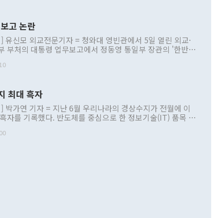
보고 논란
] 유신모 외교전문기자 = 청와대 영빈관에서 5일 열린 외교·
부 부처의 대통령 업무보고에서 정동영 통일부 장관의 '한반도
 구상'과 업무보고 발언이 논란을 빚고 있다. 이날 정 장관의
10
정부 내 조율을 거치지 않은 사안을 정책으로 추진하겠다고 공
는가 하면 사실 관계에 맞지 않은 설명도 있었다. 이재명 대통
로 신중을 기해 달라고 경고했고, 조현 외교부 장관은 '이상
지 최대 흑자
 근거한 비현실적 구상'이라는 비판을 내놨다. 그동안 정 장
책 관련 발언이 물의를 빚은 적은 여러 번 있지만 대통령과 유
] 박가연 기자 = 지난 6월 우리나라의 경상수지가 전월에 이
이 공개적으로 부정적 입장을 표명한 것은 이례적이다. 정 장
 흑자를 기록했다. 반도체를 중심으로 한 정보기술(IT) 품목 수
대북 접근법과 월권을 제어해야 한다는 목소리도 높아지고 있
간 상품수출이 처음으로 1000억달러를 넘어선 영향이다. [자
00
 따르
기자간담회를 하고 있다. [사진=통일부] 2026.07.23 ◆통일
 경상수지는 497억3000만달러 흑자로 집계됐다. 전월(386억
 넘어선 주장 정 장관은 이날 업무보고에서 '한반도 평화공존
)에 이어 두 달 연속 월간 기준 역대 최대 기록을 갈아치웠다.
 설명하면서 이재명 정부 2년차 핵심 과제로 상호 존중·평화
해 상반기 누적 경상수지 흑자는 1910억1000만달러를 기록
·핵 없는 한반도 등 3대 기본 방향을 제시했다. 정 장관은 "대
지 흑자를 견인한 것은 상품수지다. 6월 상품수지는 478억
언어는 멈춰야 한다"면서 주적 용어 대체를 주장했다. 지난 25
 흑자를 기록하며 전월에 이어 역대 최대를 다시 썼다. 국제수
D(완전하고 검증가능하며 되돌릴 수 없는 비핵화) 구도는 이미
수출은 1123억7000만달러로 전년 동월 대비 84.5% 증가하
했다. 또 "현 시점에서 흘러간 선(先)비핵화만 되뇌는 것은
 처음으로 1000억달러를 넘어섰다. 상품수입은 644억8000만
 데 힘이 되지 않는다"고 주장했다. 정 장관은 또 "정전 체제
6% 늘었다. 통관 기준으로는 반도체 수출이 전년 동월 대비
로 바꾸는 논의에 착수하겠다"면서 "북·미 정상회담 견인과