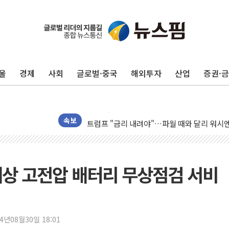
뉴욕증시 프리뷰, 美 고용 쇼크에 금리 인상 
[종합] 美 7월 고용 2만3000명 감소 '쇼크'
울
경제
사회
글로벌·중국
해외투자
산업
증권·
[사진] 이슬람 수니파 3개국, 공동방위협정 
뉴욕증시 개장 전 특징주...아틀라시안·클
보훈부, 미 DPAA와 MOU… "6·25 미군 실
트럼프 "금리 내려야"…파월 때와 달리 워시엔
속보
특정 정치인 측근 포항시 정책특보 내정설...포
李 "해남 태양광, 대한민국 다음 100년 밑거
李 대통령, '6시간 마라톤 부동산 2차 회의'
 대상 고전압 배터리 무상점검 서비
트럼프, 中 겨냥 폴리실리콘 관세 15% 부과
[사진] 빈살만과 에르도안의 만남
이란와이어 "이란 최고지도자 위독…곧 사망
24년08월30일 18:01
남동발전, 해남군에 국내 최대 규모 400MW 