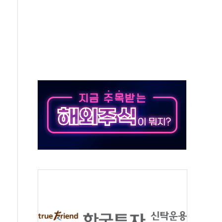
체주 '활짝'
스닥 선물 1%대 상승
상 기대 후퇴
·태양광주↑ VS 트레이드데스크·웬디스↓
 끝까지 찾겠다"
중 완화 전환점"