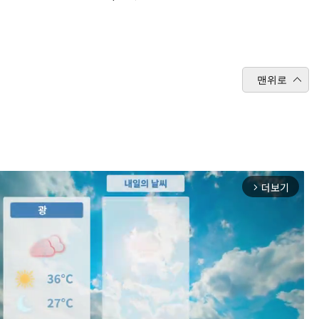
맨위로
더보기
arrow_forward_ios