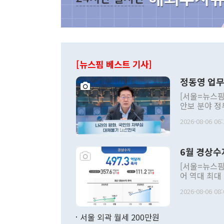
[뉴스핌 베스트 기사]
정동영 업무
[서울=뉴스핌
안보 분야 정
평화공존 발전
2026-08-06 06:
발언 중에는 
언한 것이 있
령은 공개적으
6월 경상수
주의적 희망에
관의 대북 정
[서울=뉴스핌
관 부처 장관
어 역대 최대
관의 무리한 
출 호조로 월
다. [정동영 통일부 장관이 지난달 23일 오후 서울 종로구 정부서울청사에
2026-08-06 08:
료=한국은행] 한국은행이 6일 발표한 '2026년 6월 국제수지(잠정)'에
서 취임 1주년 
면 지난 6월
부 장관 권한
1000만달러
서울 외곽 월세 200만원
발전 구상'을
이에 따라 올