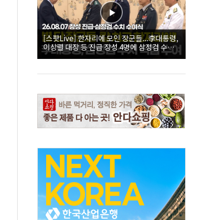
[스팟Live] 한자리에 모인 장군들...李대통령,
이상렬 대장 등 진급 장성 4명에 삼정검 수치
직접 수여｜26.08.07 장성 진급·삼정검 수치
수여식