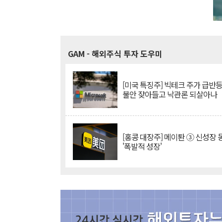
GAM
- 해외주식 투자 도우미
[미국 특징주] 빅테크 주가 급반등..
불안 잦아들고 낙관론 되살아나
[홍콩 대장주] 메이퇀 ③ 신성장
'폭발적 성장'