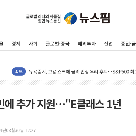
울
경제
사회
글로벌·중국
해외투자
산업
증권·
민주, 오늘 제주·인천 경선 결과 발표...'김민석 재역전 vs
한상협, 업계 개인정보 보안 새판 짠다…'자율규제단체' 
뉴욕증시, 고용 쇼크에 금리 인상 우려 후퇴…S&P500 
트럼프, 쿡 연준 이사 해임 재추진…"26일까지 의혹 소명"
속보
유럽증시, 美 고용 예상 밖 부진에 연준 금리 인상 가능성 
미 연준 매파 기세 꺾이나…고용 감소에 9월 동결 전망 우
[종합] 이슬람 수니파 3국, '공동방위협정' 체결… 이스라
주민에 추가 지원…"E클래스 1년
트럼프, 백신·자폐증 행정명령 검토…"이르면 다음 주"
美 항소법원, 백악관 무도회장 공사 중단 명령…트럼프 제
이란 핵심 원유 수출항 '하르그섬', 최근 1주일 이상 '올스
24년08월30일 12:27
美 고용 쇼크에 엔화 장중 급등…시장은 "또 개입했나" 촉