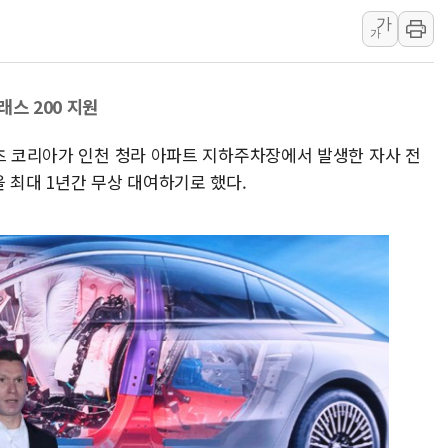
가
[AI MY 뉴스] 뉴욕 반도체주 프리뷰...美 고용 쇼크에 반도
가
뉴욕증시 프리뷰, 美 고용 쇼크에 금리 인상 우려 후퇴…나
[종합] 美 7월 고용 2만3000명 감소 '쇼크'…9월 금리 인
래스 200 지원
[사진] 이슬람 수니파 3개국, 공동방위협정 체결
뉴욕증시 개장 전 특징주...아틀라시안·클라우드플레어
벤츠 코리아가 인천 청라 아파트 지하주차장에서 발생한 자사 전
보훈부, 미 DPAA와 MOU… "6·25 미군 실종자 7359명
 최대 1년간 무상 대여하기로 했다.
트럼프 "금리 내려야"…파월 때와 달리 워시엔 톤 낮춰
특정 정치인 측근 포항시 정책특보 내정설...포항시 '시끌'
李 "해남 태양광, 대한민국 다음 100년 밑거름…수도권 집