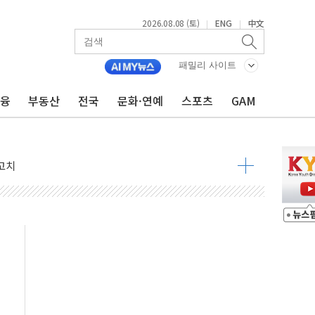
2026.08.08 (토)
ENG
中文
|
|
패밀리 사이트
금융
부동산
전국
문화·연예
스포츠
GAM
 정청래 격차 확대'
타진
최고치
 요구
낮아지며 상승… STOXX 600 지수는 나흘 연속 최고치
세
엘·이란 위협에 맞설 자체 억지력 강화
동
톱'… 美 해상봉쇄 영향
각