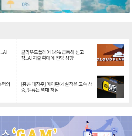
Mute
.AI
클라우드플레어 14% 급등해 신고
점...AI 지출 확대에 전망 상향
 동력의
[홍콩 대장주] 메이퇀② 실적은 고속 상
승, 밸류는 역대 저점