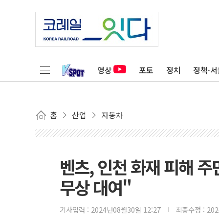
영상
포토
정치
정책·서
홈
산업
자동차
벤츠, 인천 화재 피해 
무상 대여"
기사입력 :
2024년08월30일 12:27
최종수정 :
20