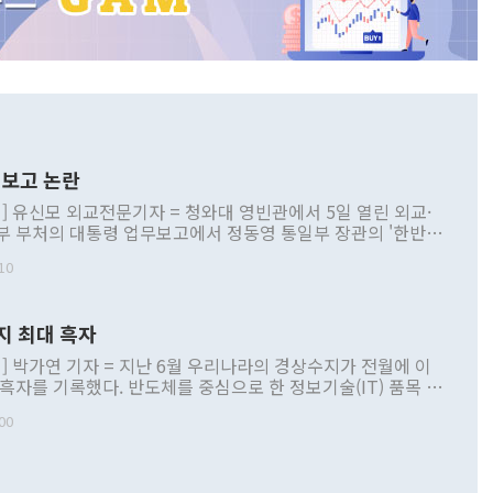
보고 논란
] 유신모 외교전문기자 = 청와대 영빈관에서 5일 열린 외교·
부 부처의 대통령 업무보고에서 정동영 통일부 장관의 '한반도
 구상'과 업무보고 발언이 논란을 빚고 있다. 이날 정 장관의
10
정부 내 조율을 거치지 않은 사안을 정책으로 추진하겠다고 공
는가 하면 사실 관계에 맞지 않은 설명도 있었다. 이재명 대통
로 신중을 기해 달라고 경고했고, 조현 외교부 장관은 '이상
지 최대 흑자
 근거한 비현실적 구상'이라는 비판을 내놨다. 그동안 정 장
책 관련 발언이 물의를 빚은 적은 여러 번 있지만 대통령과 유
] 박가연 기자 = 지난 6월 우리나라의 경상수지가 전월에 이
이 공개적으로 부정적 입장을 표명한 것은 이례적이다. 정 장
 흑자를 기록했다. 반도체를 중심으로 한 정보기술(IT) 품목 수
대북 접근법과 월권을 제어해야 한다는 목소리도 높아지고 있
간 상품수출이 처음으로 1000억달러를 넘어선 영향이다. [자
00
 따르
기자간담회를 하고 있다. [사진=통일부] 2026.07.23 ◆통일
 경상수지는 497억3000만달러 흑자로 집계됐다. 전월(386억
 넘어선 주장 정 장관은 이날 업무보고에서 '한반도 평화공존
)에 이어 두 달 연속 월간 기준 역대 최대 기록을 갈아치웠다.
 설명하면서 이재명 정부 2년차 핵심 과제로 상호 존중·평화
해 상반기 누적 경상수지 흑자는 1910억1000만달러를 기록