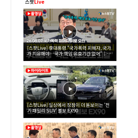
스팟
Live
[스팟Live] 李대통령 "국가폭력 피해자, 국가
가 치유해야…국가 책임 유효기간 없어"｜
26.08.07 국가폭력 피해자 위로 오찬
[스팟Live] 일상에서 장점이 더 돋보이는 '전
기 패밀리 SUV' 볼보 EX90