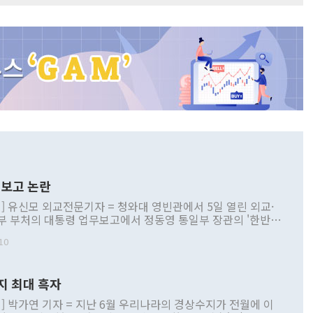
보고 논란
] 유신모 외교전문기자 = 청와대 영빈관에서 5일 열린 외교·
부 부처의 대통령 업무보고에서 정동영 통일부 장관의 '한반도
 구상'과 업무보고 발언이 논란을 빚고 있다. 이날 정 장관의
10
정부 내 조율을 거치지 않은 사안을 정책으로 추진하겠다고 공
는가 하면 사실 관계에 맞지 않은 설명도 있었다. 이재명 대통
로 신중을 기해 달라고 경고했고, 조현 외교부 장관은 '이상
지 최대 흑자
 근거한 비현실적 구상'이라는 비판을 내놨다. 그동안 정 장
책 관련 발언이 물의를 빚은 적은 여러 번 있지만 대통령과 유
] 박가연 기자 = 지난 6월 우리나라의 경상수지가 전월에 이
이 공개적으로 부정적 입장을 표명한 것은 이례적이다. 정 장