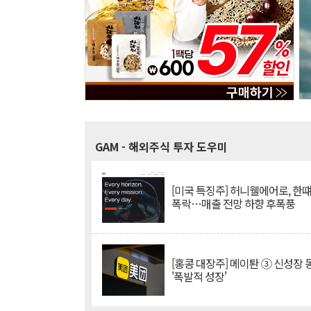
GAM
- 해외주식 투자 도우미
[미국 특징주] 허니웰에어로, 한떄
폭락…매출 전망 하향 후폭풍
[홍콩 대장주] 메이퇀 ③ 신성장
'폭발적 성장'