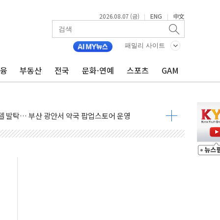
2026.08.07 (금)
ENG
中文
|
|
패밀리 사이트
금융
부동산
전국
문화·연예
스포츠
GAM
늘 부동산 2차 회의 外
래블카드'…휴가철 넘어 장기 고객 묶는다
델 발탁… 부산 광안서 약국 팝업스토어 운영
5% 관세…한국 등엔 '합산 상한' 적용
미 국채금리·달러 동반 상승…시장, 美 고용지표 촉각
단' 행정명령 서명…출생시민권 제한 재시동
"…군수품 부족설 일축 "막대한 무기 보유"
 방어…다음 과제는 '외형 확대'
택자 귀환 조짐에 전월세시장 '긴장'
…맞교환·재매수·다운사이징 '저울질'