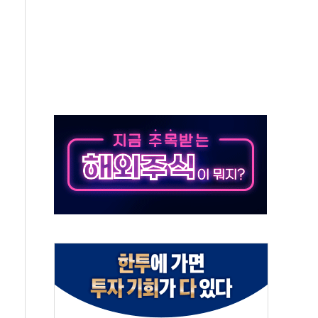
협 통항 제한 검토에 유가 3% 급등…금값 보합
락…다우 5거래일 랠리 '마침표'
개방 합의 막바지.."美와 직접 협상 없어"
청래·김민석 후보 - 8월 7일
산정책 2차 점검회의…주택 공급 대책 막바지 조율
나·기자회견·주요 정당 - 8월 7일
즈 통항 제한 추진…美 "통행 막을 권한 없어"
 대부분 상승… "2분기 기업 순이익 21% 증가" 전망
드론으로 나토 회원국 공격 검토… 거짓 깃발 작전"