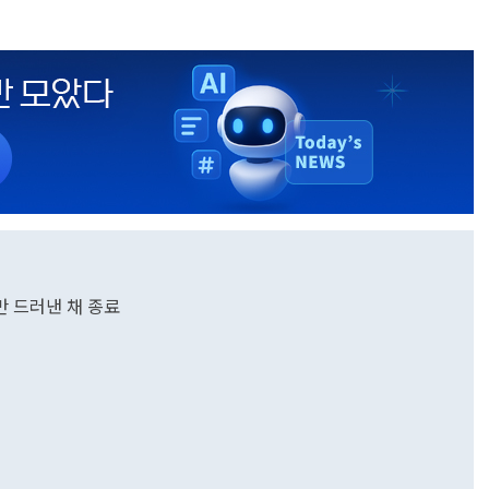
 드러낸 채 종료
심