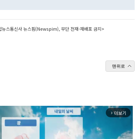
뉴스통신사 뉴스핌(Newspim), 무단 전재-재배포 금지>
맨위로
더보기
arrow_forward_ios