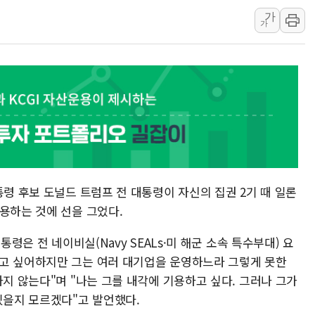
[금/유가] 이란의 호르무즈 해
가
뉴욕증시, 유가·금리 부담에 하
가
이란, 오만과 호르무즈 해협 재
[민주 당권주자 일정] 송영길·정
李대통령, 오늘 오후 2시 부동
[오늘의 정치일정] 8월 7일(금)
[오늘의 국회일정] 상임위·세미
이란, 美·이스라엘 선박 호르무
유럽증시, 견조한 실적 소화하며
통령 후보 도널드 트럼프 전 대통령이 자신의 집권 2기 때 일론
리투아니아 국방 "러, 우크라 
용하는 것에 선을 그었다.
통령은 전 네이비실(Navy SEALs·미 해군 소속 특수부대) 요
고 싶어하지만 그는 여러 대기업을 운영하느라 그렇게 못한
하지 않는다"며 "나는 그를 내각에 기용하고 싶다. 그러나 그가
있을지 모르겠다"고 발언했다.