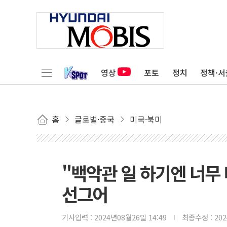
영상
포토
정치
정책·서
홈
글로벌·중국
미국·북미
"백악관 일 하기엔 너무 
선그어
기사입력 :
2024년08월26일 14:49
최종수정 :
20