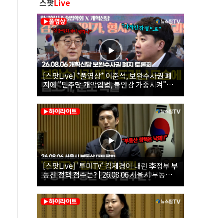
스팟
Live
[스팟Live] *풀영상* 이준석, 보완수사권 폐
지에 "민주당 개악입법, 불안감 가중시켜"｜
26.08.06 개혁신당 보완수사권 폐지 토론회
[스팟Live] '투미TV' 김제경이 내린 李정부 부
동산 정책 점수는? | 26.08.06 서울시 부동산
대토론회