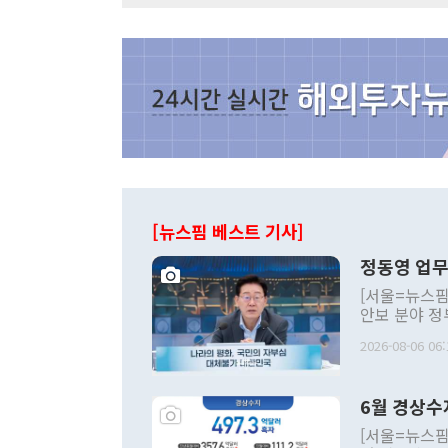
[뉴스핌 베스트 기사]
정동영 업무
[서울=뉴스핌
안보 분야 정
평화공존 발전
2026-08-06 06:
발언 중에는 
언한 것이 있
령은 공개적으
6월 경상수
주의적 희망에
관의 대북 정
[서울=뉴스핌
관 부처 장관