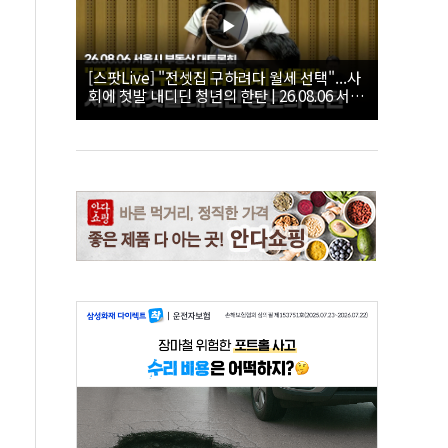
[스팟Live] "전셋집 구하려다 월세 선택"...사
회에 첫발 내디딘 청년의 한탄 | 26.08.06 서울
시 부동산 대토론회