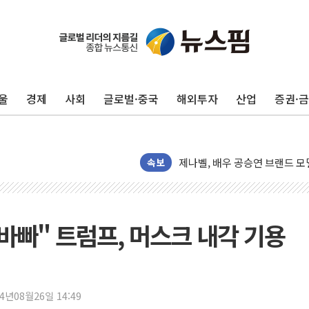
울
경제
사회
글로벌·중국
해외투자
산업
증권·
[뉴스핌 이 시각 PICK] 李, 오
카드사 고객 유입 창구 된 '트
제나벨, 배우 공승연 브랜드 모
속보
트럼프, 폴리실리콘·태양광에 1
[채권/외환] 국제유가 급등에 
트럼프, '원정출산 시민권 차
바빠" 트럼프, 머스크 내각 기용
트럼프 "이란전 조만간 끝날 것
현대리바트, 원가 개선으로 실적
"세금 부담 덜자"…비거주 1주
세금 부담 커진 고가 1주택자
24년08월26일 14:49