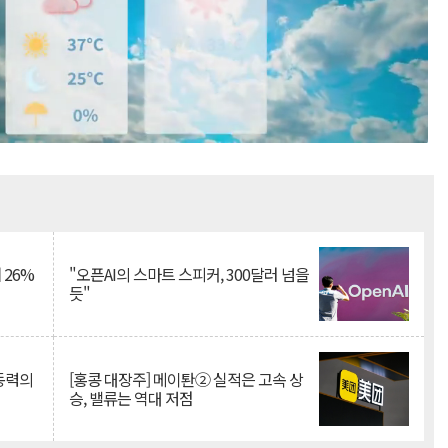
Mute
 26%
"오픈AI의 스마트 스피커, 300달러 넘을
듯"
 동력의
[홍콩 대장주] 메이퇀② 실적은 고속 상
승, 밸류는 역대 저점