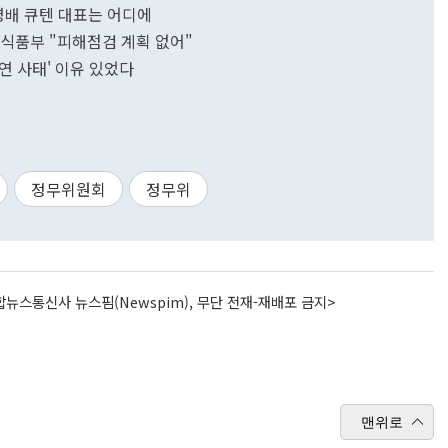
영배 큐텐 대표는 어디에
식품부 "피해점검 계획 없어"
연 사태' 이유 있었다
정무위원회
정무위
뉴스통신사 뉴스핌(Newspim), 무단 전재-재배포 금지>
맨위로