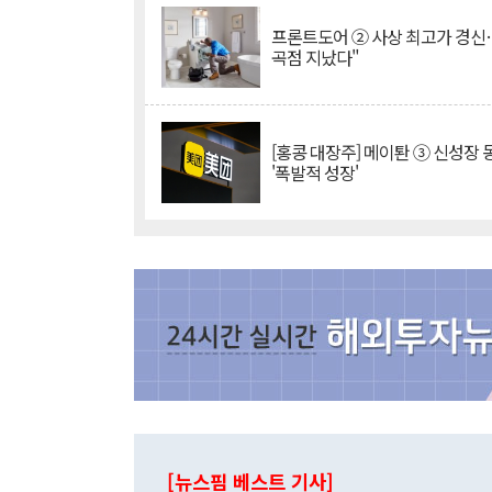
프론트도어 ② 사상 최고가 경신
곡점 지났다"
[홍콩 대장주] 메이퇀 ③ 신성장
'폭발적 성장'
[뉴스핌 베스트 기사]