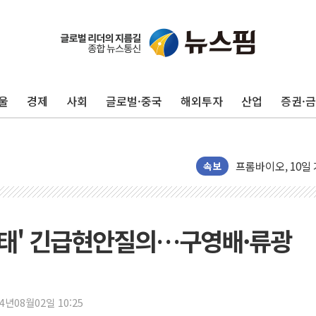
울
경제
사회
글로벌·중국
해외투자
산업
증권·
'변기 수리' 집주
워트, 상반기 영업
프롬바이오, 10일
속보
NH농협생명, 농작
아바코, 2분기 매출
랩지노믹스 "디엑솜
 사태' 긴급현안질의…구영배·류광
보로노이, 폐암 치료
푸본현대생명, 육군
교보생명, '교보K
벼랑 끝 선 '동전
24년08월02일 10:25