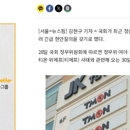
[서울=뉴스핌] 김현구 기자 = 국회가 최근 
러 긴급 현안질의을 갖기로 했다.
28일 국회 정무위원회에 따르면 정무위 여야
티몬·위메프(티메프) 사태와 관련해 오는 30