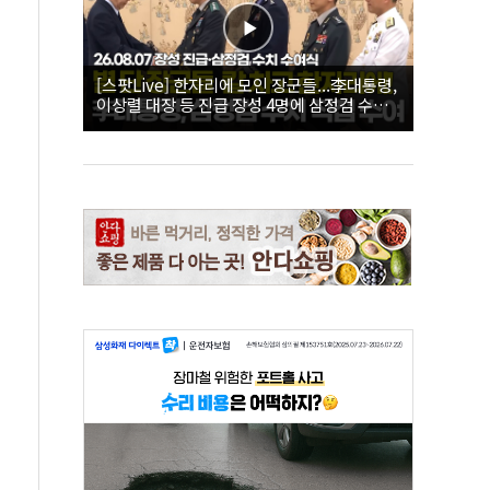
[스팟Live] 한자리에 모인 장군들...李대통령,
이상렬 대장 등 진급 장성 4명에 삼정검 수치
직접 수여｜26.08.07 장성 진급·삼정검 수치
수여식