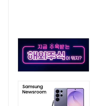
특별공급 경쟁률… 실수요자 관심
만의 신' 26일 출시, 유저의 캐릭터가 AI로 플레이한다
 만으로 혜택 얻는 피드코인 이벤트 진행
 정상화시 5년 내 9만가구 순증...이주 대란도 제한적
위원회
 3파전…한화·흥국·한투 참여
D직 주 52시간제 개선해야…기술격차 확대 막아야"
임금협약 타결…연봉 6.3% 인상
실리카겔 등 8~9월 공연 라인업 공개
31년까지 3개 보급단 '1등급 스마트 물류센터' 전환