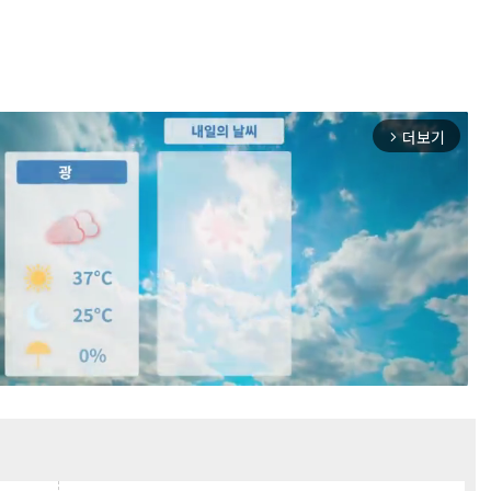
더보기
arrow_forward_ios
Mute