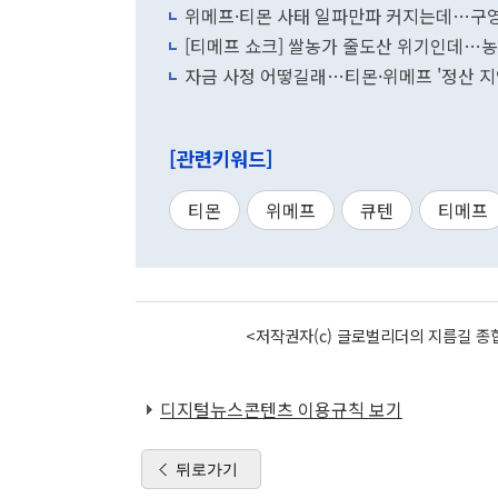
위메프·티몬 사태 일파만파 커지는데…구
[티메프 쇼크] 쌀농가 줄도산 위기인데…농
자금 사정 어떻길래…티몬·위메프 '정산 지
[관련키워드]
티몬
위메프
큐텐
티메프
<저작권자(c) 글로벌리더의 지름길 종합
디지털뉴스콘텐츠 이용규칙 보기
뒤로가기