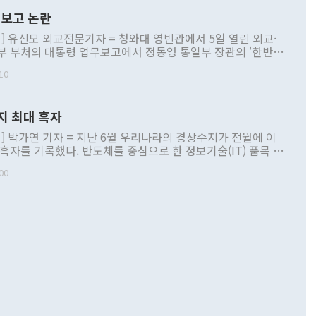
보고 논란
] 유신모 외교전문기자 = 청와대 영빈관에서 5일 열린 외교·
부 부처의 대통령 업무보고에서 정동영 통일부 장관의 '한반도
 구상'과 업무보고 발언이 논란을 빚고 있다. 이날 정 장관의
10
정부 내 조율을 거치지 않은 사안을 정책으로 추진하겠다고 공
는가 하면 사실 관계에 맞지 않은 설명도 있었다. 이재명 대통
로 신중을 기해 달라고 경고했고, 조현 외교부 장관은 '이상
지 최대 흑자
 근거한 비현실적 구상'이라는 비판을 내놨다. 그동안 정 장
책 관련 발언이 물의를 빚은 적은 여러 번 있지만 대통령과 유
] 박가연 기자 = 지난 6월 우리나라의 경상수지가 전월에 이
이 공개적으로 부정적 입장을 표명한 것은 이례적이다. 정 장
 흑자를 기록했다. 반도체를 중심으로 한 정보기술(IT) 품목 수
대북 접근법과 월권을 제어해야 한다는 목소리도 높아지고 있
간 상품수출이 처음으로 1000억달러를 넘어선 영향이다. [자
00
 따르
기자간담회를 하고 있다. [사진=통일부] 2026.07.23 ◆통일
 경상수지는 497억3000만달러 흑자로 집계됐다. 전월(386억
 넘어선 주장 정 장관은 이날 업무보고에서 '한반도 평화공존
)에 이어 두 달 연속 월간 기준 역대 최대 기록을 갈아치웠다.
 설명하면서 이재명 정부 2년차 핵심 과제로 상호 존중·평화
해 상반기 누적 경상수지 흑자는 1910억1000만달러를 기록
·핵 없는 한반도 등 3대 기본 방향을 제시했다. 정 장관은 "대
지 흑자를 견인한 것은 상품수지다. 6월 상품수지는 478억
언어는 멈춰야 한다"면서 주적 용어 대체를 주장했다. 지난 25
 흑자를 기록하며 전월에 이어 역대 최대를 다시 썼다. 국제수
D(완전하고 검증가능하며 되돌릴 수 없는 비핵화) 구도는 이미
수출은 1123억7000만달러로 전년 동월 대비 84.5% 증가하
했다. 또 "현 시점에서 흘러간 선(先)비핵화만 되뇌는 것은
 처음으로 1000억달러를 넘어섰다. 상품수입은 644억8000만
 데 힘이 되지 않는다"고 주장했다. 정 장관은 또 "정전 체제
6% 늘었다. 통관 기준으로는 반도체 수출이 전년 동월 대비
로 바꾸는 논의에 착수하겠다"면서 "북·미 정상회담 견인과
증했고 컴퓨터·주변기기(SSD)는 282.7% 증가했다. IT 품목
화의 동력을 확보하기 위해 최선을 다할 것"이라고 말했다. 하
.4% 늘었으며 비IT 품목도 ▲석유제품(47.5%) ▲화공품