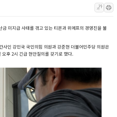
1순위보다 낮은 
가
컴투스 '제우스: 오
가
네이버 클립, 시청
서울 재건축·재개발
정산금 미지급 사태를 겪고 있는 티몬과 위메프의 경영진을 불
[인사] 공정거래
KDB생명 본입찰
 간사인 강민국 국민의힘 의원과 강준현 더불어민주당 의원은
반도체공학회 "R&
일 오후 2시 긴급 현안질의를 갖기로 했다.
카카오, 2026년 
현대카드, 박재범·
[르포] 육군, 20