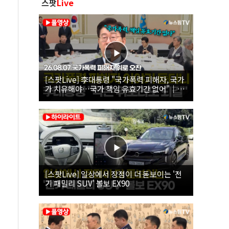
스팟
Live
[스팟Live] 李대통령 "국가폭력 피해자, 국가
가 치유해야…국가 책임 유효기간 없어"｜
26.08.07 국가폭력 피해자 위로 오찬
[스팟Live] 일상에서 장점이 더 돋보이는 '전
기 패밀리 SUV' 볼보 EX90