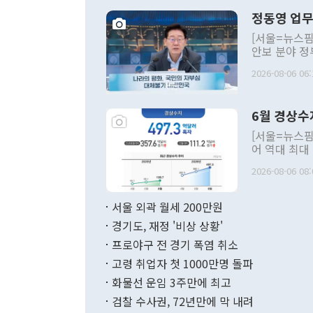
정동영 업무
[서울=뉴스핌
안보 분야 정
평화공존 발전
2026-08-06 06:
발언 중에는 
언한 것이 있
령은 공개적으
6월 경상수
주의적 희망에
관의 대북 정
[서울=뉴스핌
관 부처 장관
어 역대 최대
관의 무리한 
출 호조로 월
다. [정동영 통일부 장관이 지난달 23일 오후 서울 종로구 정부서울청사에
2026-08-06 08:
료=한국은행] 한국은행이 6일 발표한 '2026년 6월 국제수지(잠정)'에
서 취임 1주년 
면 지난 6월
부 장관 권한
1000만달러
서울 외곽 월세 200만원
발전 구상'을
이에 따라 올
적 갈등 해결
경기도, 재정 '비상 상황'
했다. 경상수
결과 혐오의 
9000만달러
프로야구 전 경기 폭염 취소
년간의 CVI
지 기준 상품
고령 취업자 첫 1000만명 돌파
무너졌다고도 
며 월간 기준
현실을 바꾸는
달러로 38.
화물선 운임 3주만에 최고
를 평화 체제
196.9% 급
검찰 수사권, 72년만에 막 내려
함께 4자 대
수출은 160