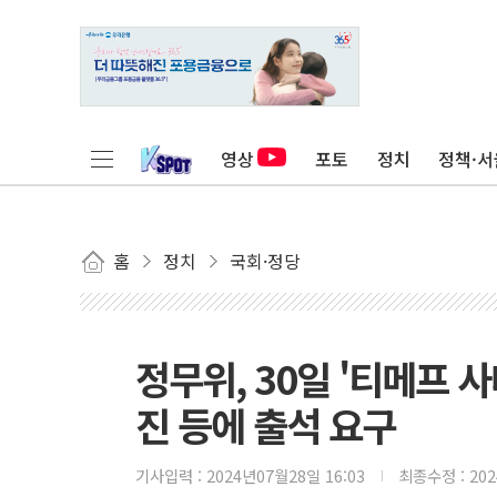
영상
포토
정치
정책·서
홈
정치
국회·정당
정무위, 30일 '티메프
진 등에 출석 요구
기사입력 :
2024년07월28일 16:03
최종수정 :
20