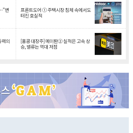
…"변
프론트도어 ① 주택시장 침체 속에서도
터진 호실적
 동력의
[홍콩 대장주] 메이퇀② 실적은 고속 상
승, 밸류는 역대 저점