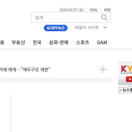
2026.08.07 (금)
ENG
中文
|
|
패밀리 사이트
금융
부동산
전국
문화·연예
스포츠
GAM
인에게 흉기 휘두른 30대 세입자…경찰, 현행범 체포
이익 30억원
 거래 재개…"재무구조 개편"
업 중 온열질환 보장…폭염기 신속 보상 강화
 120억원
과 美 암 진단 분야 독점 라이선스 계약"
제 'VRN11' 캐나다 IND 신청
 3군단과 군 장병 금융교육·전역 지원 협약
-맞춤건강보험' 6개월 배타적사용권 획득
주' 무더기 상폐 위기…관리종목 우려 지정예고 총 63개