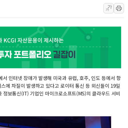
가
양주 섬유염색공장서 화재 1명 중상…
가
김정관 산업부 장관 "주 52시간 손봐
해군 1함대 창설 80주년…지역과 함께
[3보] 북, 원산서 동해로 단거리 탄도
우크라 드론 전술, 중남미 콜롬비아에
동해해경, 독도 해상서 부유물 감긴 
주한미군 "오산기지 누출, 백린 아닌 
구미 폐염산처리업체서 불 2시간30여
해군과 함께하는 '불금전파, 송정' 시
에서 인터넷 장애가 발생해 미국과 유럽, 호주, 인도 등에서 항
비스에 차질이 발생하고 있다고 로이터 통신 등 외신들이 19일
국 정보통신(IT) 기업인 마이크로소프트(MS)의 클라우드 서비