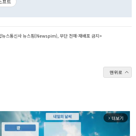
소프트
뉴스통신사 뉴스핌(Newspim), 무단 전재-재배포 금지>
맨위로
더보기
arrow_forward_ios