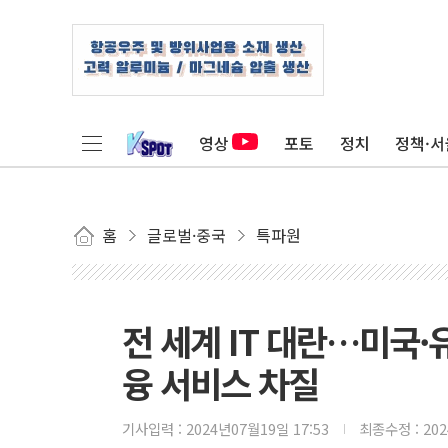
영상
포토
정치
정책·서
홈
글로벌·중국
특파원
전 세계 IT 대란…미국·
융 서비스 차질
기사입력 :
2024년07월19일 17:53
최종수정 :
20