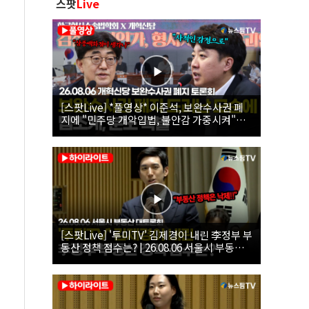
스팟
Live
[스팟Live] *풀영상* 이준석, 보완수사권 폐
지에 "민주당 개악입법, 불안감 가중시켜"｜
26.08.06 개혁신당 보완수사권 폐지 토론회
[스팟Live] '투미TV' 김제경이 내린 李정부 부
동산 정책 점수는? | 26.08.06 서울시 부동산
대토론회