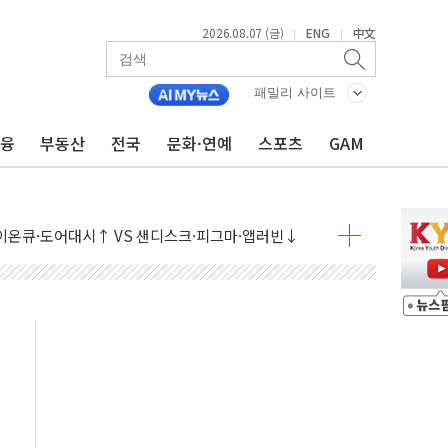
2026.08.07 (금)
ENG
中文
|
|
패밀리 사이트
금융
부동산
전국
문화·연예
스포츠
GAM
 나토 회원국 공격 검토… 거짓 깃발 작전"
재회…로봇·AI 데이터센터·모빌리티 구체화
·아이온큐·도어대시↑ VS 샌디스크·피그마·앱러빈↓
 반대…상법·자본시장법 개정 논의"
 차익실현 속 혼조세...웨스턴디지털·샌디스크↓
에 긴급 안보 점검회의
호르무즈 재개방 기대에 강세
조까지, 상승...호실적 보고 기업 상승세 뚜렷
인 '사파리' 공격… 시민들 공포감 극대화 전략
' 임시 주총 기대감에 홀로 상한가…마진 잔액은 사상 최고
버리지 위험수위…숨은 차입이 더 큰 변수"