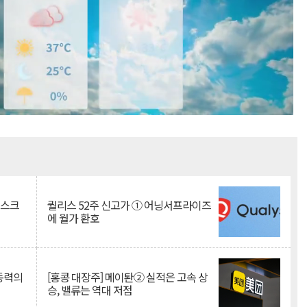
Mute
리스크
퀄리스 52주 신고가 ① 어닝서프라이즈
에 월가 환호
 동력의
[홍콩 대장주] 메이퇀② 실적은 고속 상
승, 밸류는 역대 저점