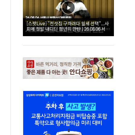
[스팟Live] "전셋집 구하려다 월세 선택"...사
회에 첫발 내디딘 청년의 한탄 | 26.08.06 서울
시 부동산 대토론회