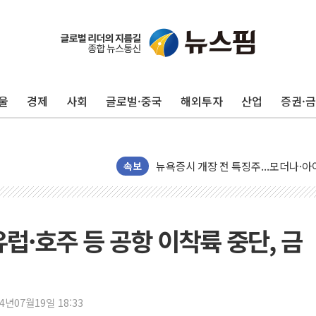
울
경제
사회
글로벌·중국
해외투자
산업
증권·
리투아니아 국방 "러, 우크라 드론으로
구광모, 내주 실리콘밸리서 젠슨 황 
뉴욕증시 개장 전 특징주...모더나
속보
김정관 장관 "영업이익 N% 성과급
뉴욕증시 프리뷰, 미 주가선물 AI주
청와대, 북한 단거리 탄도미사일 발사
금값 7주 만에 최고…美 고용 둔화·
유럽·호주 등 공항 이착륙 중단, 금
[인도증시] 중동 긴장 완화에 실적 호
러, 1인칭시점 드론으로 우크라 민간
[베트남 증시] 지수 하락 속 'DGC
24년07월19일 18:33
'월가의 황제' 다이먼 "금융시장 레