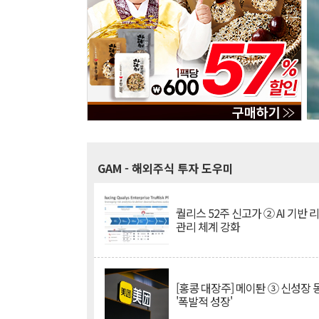
GAM
- 해외주식 투자 도우미
퀄리스 52주 신고가 ② AI 기반 
관리 체계 강화
[홍콩 대장주] 메이퇀 ③ 신성장
'폭발적 성장'