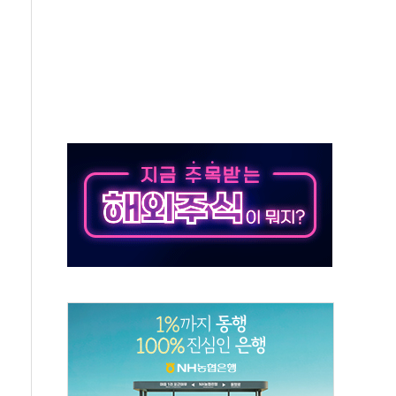
대응 1단계 진압 중
야, 경쟁상대 中과 비교해야"
하는 '선봉'의 대민 봉사
미사일 1발 발사… 올해 10번째·42일 만 도발
 새 안보 위기… 반군·마약카르텔이 습득해 전투 활용
어선 구조
무해한 표면 부식 물질"
분만에 진화...외국인 노동자 숨져
즌2