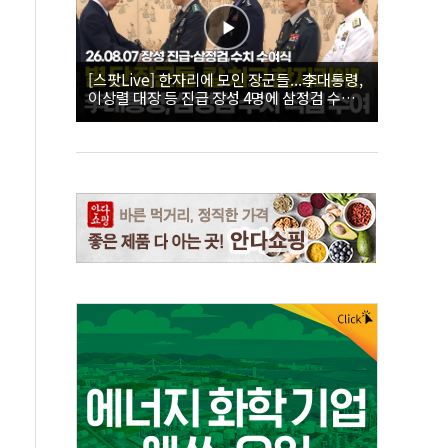
[스팟Live] 한자리에 모인 장군들...李대통령,
이상렬 대장 등 진급 장성 4명에 삼정검 수치
직접 수여｜26.08.07 장성 진급·삼정검 수치
수여식