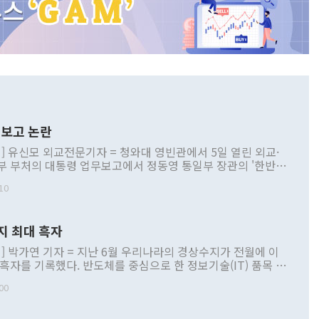
보고 논란
] 유신모 외교전문기자 = 청와대 영빈관에서 5일 열린 외교·
부 부처의 대통령 업무보고에서 정동영 통일부 장관의 '한반도
 구상'과 업무보고 발언이 논란을 빚고 있다. 이날 정 장관의
10
정부 내 조율을 거치지 않은 사안을 정책으로 추진하겠다고 공
는가 하면 사실 관계에 맞지 않은 설명도 있었다. 이재명 대통
로 신중을 기해 달라고 경고했고, 조현 외교부 장관은 '이상
지 최대 흑자
 근거한 비현실적 구상'이라는 비판을 내놨다. 그동안 정 장
책 관련 발언이 물의를 빚은 적은 여러 번 있지만 대통령과 유
] 박가연 기자 = 지난 6월 우리나라의 경상수지가 전월에 이
이 공개적으로 부정적 입장을 표명한 것은 이례적이다. 정 장
 흑자를 기록했다. 반도체를 중심으로 한 정보기술(IT) 품목 수
대북 접근법과 월권을 제어해야 한다는 목소리도 높아지고 있
간 상품수출이 처음으로 1000억달러를 넘어선 영향이다. [자
00
 따르
기자간담회를 하고 있다. [사진=통일부] 2026.07.23 ◆통일
 경상수지는 497억3000만달러 흑자로 집계됐다. 전월(386억
 넘어선 주장 정 장관은 이날 업무보고에서 '한반도 평화공존