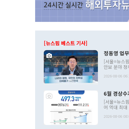
[뉴스핌 베스트 기사]
정동영 업무
[서울=뉴스핌
안보 분야 정
평화공존 발전
2026-08-06 06:
발언 중에는 
언한 것이 있
령은 공개적으
6월 경상수
주의적 희망에
관의 대북 정
[서울=뉴스핌
관 부처 장관
어 역대 최대
관의 무리한 
출 호조로 월
다. [정동영 통일부 장관이 지난달 23일 오후 서울 종로구 정부서울청사에
2026-08-06 08:
료=한국은행] 한국은행이 6일 발표한 '2026년 6월 국제수지(잠정)'에
서 취임 1주년 
면 지난 6월
부 장관 권한