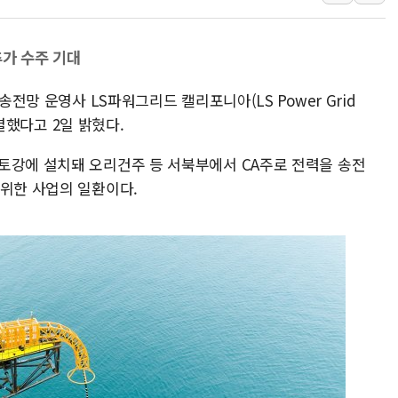
특정 정치인 측근 포항시 정책특보 내정설...포항시 '시끌'
李 "해남 태양광, 대한민국 다음 100년 밑거름…수도권 집
추가 수주 기대
李 대통령, '6시간 마라톤 부동산 2차 회의' 주재… "전폭
송전망 운영사 LS파워그리드 캘리포니아(LS Power Grid
트럼프, 中 겨냥 폴리실리콘 관세 15% 부과…美 태양광주
 체결했다고 2일 밝혔다.
[사진] 빈살만과 에르도안의 만남
이란와이어 "이란 최고지도자 위독…곧 사망해도 놀랍지 
토강에 설치돼 오리건주 등 서북부에서 CA주로 전력을 송전
 위한 사업의 일환이다.