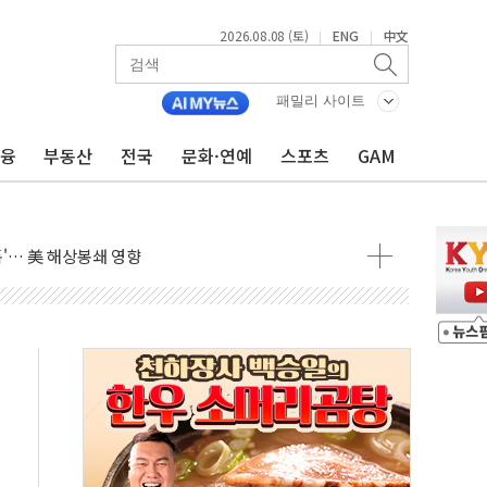
2026.08.08 (토)
ENG
中文
|
|
낮아지며 상승… STOXX 600 지수는 나흘 연속 최고치
세
패밀리 사이트
엘·이란 위협에 맞설 자체 억지력 강화
금융
부동산
전국
문화·연예
스포츠
GAM
동
톱'… 美 해상봉쇄 영향
각
체주 '활짝'
스닥 선물 1%대 상승
상 기대 후퇴
·태양광주↑ VS 트레이드데스크·웬디스↓
 끝까지 찾겠다"