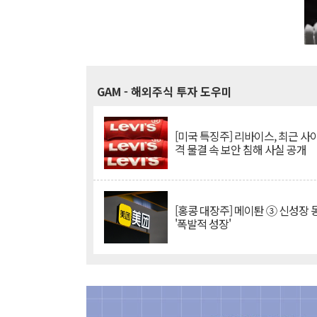
GAM
- 해외주식 투자 도우미
[미국 특징주] 리바이스, 최근 사
격 물결 속 보안 침해 사실 공개
[홍콩 대장주] 메이퇀 ③ 신성장
'폭발적 성장'