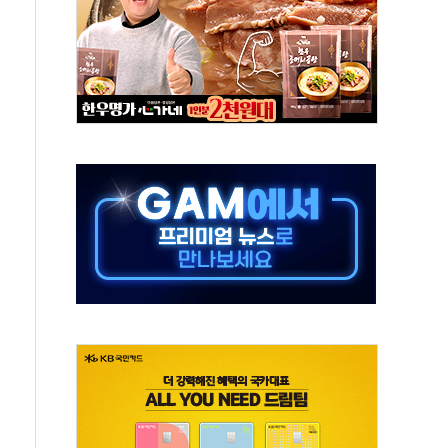
중 완화 전환점"
적 공급 확대·속도전 총력"
 급등
않아"