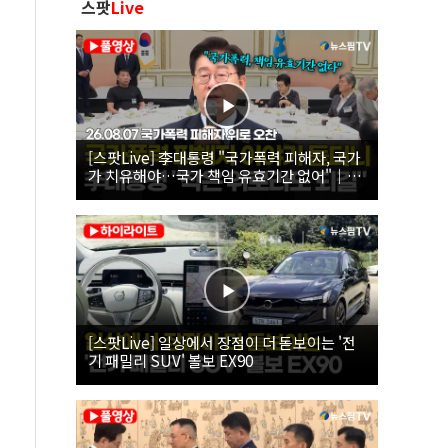
스팟
Live
[스팟Live] 李대통령 "국가폭력 피해자, 국가
가 치유해야…국가 책임 유효기간 없어"｜
26.08.07 국가폭력 피해자 위로 오찬
[스팟Live] 일상에서 장점이 더 돋보이는 '전
기 패밀리 SUV' 볼보 EX90