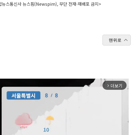
뉴스통신사 뉴스핌(Newspim), 무단 전재-재배포 금지>
맨위로
더보기
arrow_forward_ios