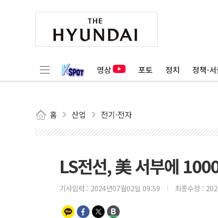
영상
포토
정치
정책·서
홈
산업
전기·전자
LS전선, 美 서부에 10
기사입력 :
2024년07월02일 09:59
최종수정 :
20