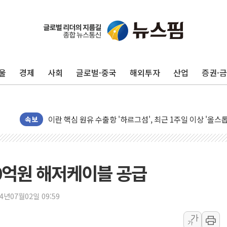
유럽증시, 美 고용 예상 밖 부진에 연준 금리 인상 가능성 
미 연준 매파 기세 꺾이나…고용 감소에 9월 동결 전망 우
[종합] 이슬람 수니파 3국, '공동방위협정' 체결… 이스라
울
경제
사회
글로벌·중국
해외투자
산업
증권·
트럼프, 백신·자폐증 행정명령 검토…"이르면 다음 주"
美 항소법원, 백악관 무도회장 공사 중단 명령…트럼프 제
이란 핵심 원유 수출항 '하르그섬', 최근 1주일 이상 '올스
美 고용 쇼크에 엔화 장중 급등…시장은 "또 개입했나" 촉
속보
[AI MY 뉴스] 뉴욕 반도체주 프리뷰...美 고용 쇼크에 반도
뉴욕증시 프리뷰, 美 고용 쇼크에 금리 인상 우려 후퇴…나
[종합] 美 7월 고용 2만3000명 감소 '쇼크'…9월 금리 인
00억원 해저케이블 공급
[사진] 이슬람 수니파 3개국, 공동방위협정 체결
뉴욕증시 개장 전 특징주...아틀라시안·클라우드플레어
24년07월02일 09:59
보훈부, 미 DPAA와 MOU… "6·25 미군 실종자 7359명
가
가
트럼프 "금리 내려야"…파월 때와 달리 워시엔 톤 낮춰