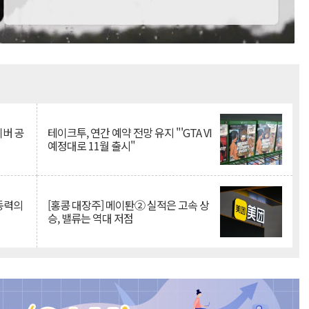
Mute
이버 공
테이크투, 연간 예약 전망 유지 "'GTA VI
예정대로 11월 출시"
 동력의
[홍콩 대장주] 메이퇀② 실적은 고속 상
승, 밸류는 역대 저점