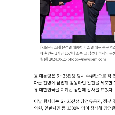
[서울=뉴스핌] 윤석열 대통령이 25일 대구 북구 엑스
에 확인된 1사단 15연대 소속 고 정정태 하사의 
령실] 2024.06.25 photo@newspim.com
윤 대통령은 6‧25전쟁 당시 수류탄으로 적 전
아군 진영에 잠입해 활동하던 간첩을 체포한 
유 대한민국을 지켜낸 공헌에 감사를 표했다.
이날 행사에는 6‧25전쟁 참전유공자, 정부 
의원, 일반시민 등 1300여 명이 참석해 참전