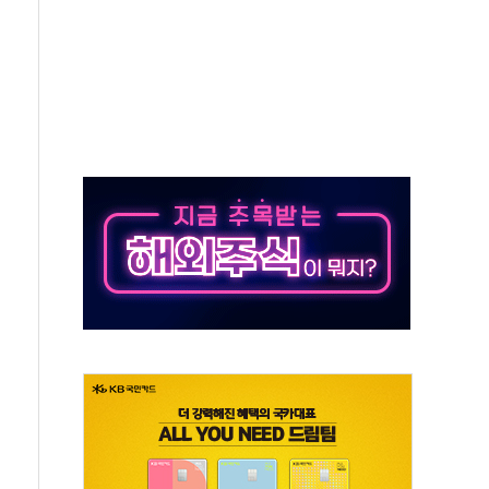
 환경미화원 수거차에 치여 사망
동…60대 남성 2명 숨져
보는 일 없게"…'결혼 페널티' 22개 과제 손본다
터보트 전복…1명 사망·1명 실종
의 날 참석..."국제적 시민 연대로 목소리 내야"
 실종 60대 나흘만에 숨진 채 발견
 살해 10대 아들 체포
' 받아친 정청래…제주 연설서 신경전 고조
지시…與 "적극 환영"·野 "졸속 국정"