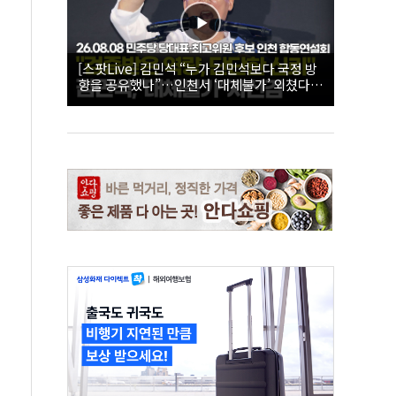
[스팟Live] 김민석 “누가 김민석보다 국정 방
향을 공유했나”…인천서 ‘대체불가’ 외쳤다 |
26.08.08 더불어민주당 당대표·최고위원 후
보 인천 합동연설회