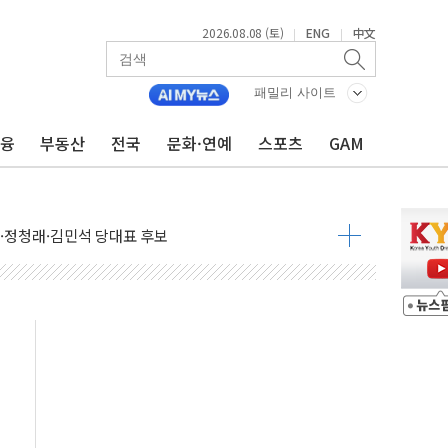
2026.08.08 (토)
ENG
中文
|
|
패밀리 사이트
금융
부동산
전국
문화·연예
스포츠
GAM
산사태 주의보'...경북도, 호우 피해·통제구간 없어
%p' 차 재역전 성공...金 45.42% vs 鄭 44.56%
·정청래·김민석 당대표 후보
 정청래에 승리...47.75% vs 42.08%
과 발표...김민석 47.75% 정청래 42.08%
표...김민석 45.09% 정청래 43.27% 송영길 11.63%
표...김민석 52.64% 정청래 39.89% 송영길 7.47%
0~8.14)
…공습 한계·탄약 부족 현실화
50㎜ 폭우…강원 동해안 강한 비 이어져