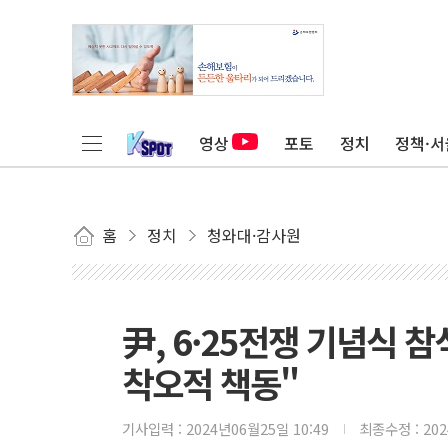
영상
포토
정치
정책·서
홈
정치
청와대·감사원
尹, 6·25전쟁 기념식 
착오적 책동"
기사입력 :
2024년06월25일 10:49
최종수정 :
20