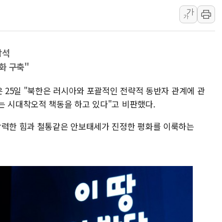
가
폐기물 수거하다 참변…60대
가
서울 중랑구 주택가서 흉기 난
李대통령 "결혼 때문에 손해 
참석
여수 오동도 인근 해상서 모
화 구축"
추미애, '위안부' 피해자 기림
인천 선재도 갯벌서 해루질 중
은 25일 "북한은 러시아와 포괄적인 전략적 동반자 관계에 관
인천서 말다툼 중 어머니 흉기
는 시대착오적 책동을 하고 있다"고 비판했다.
'화합' 꺼낸 김민석에 '뻔뻔
강력한 힘과 철통같은 안보태세가 진정한 평화를 이룩하는
李대통령, ISA 개편 재검토 