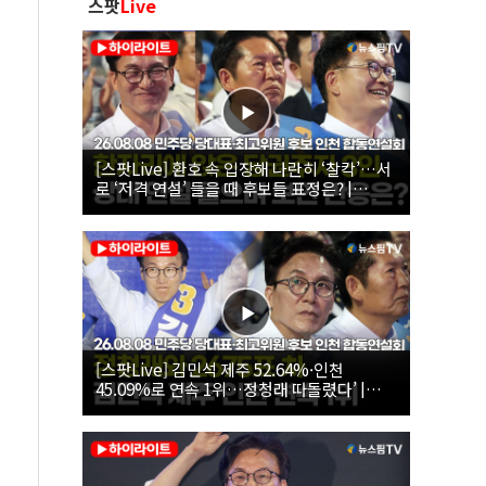
스팟
Live
[스팟Live] 환호 속 입장해 나란히 ‘찰칵’…서
로 ‘저격 연설’ 들을 때 후보들 표정은? |
26.08.08 더불어민주당 당대표·최고위원 후
보 인천 합동연설회
[스팟Live] 김민석 제주 52.64%·인천
45.09%로 연속 1위…정청래 따돌렸다’ |
26.08.08 더불어민주당 당대표·최고위원 후
보 인천 합동연설회