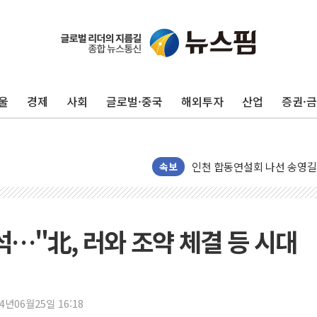
울
경제
사회
글로벌·중국
해외투자
산업
증권·
울진·영덕 '호우특보'-포항 '
[종합] 김민석, 정청래에 '0.86
인천 합동연설회 나선 송영길
김민석, 2주차 제주·인천 경선서
속보
인사하는 김민석 당대표 후보
[속보] 민주, 제주·인천 경선 결
[속보] 민주, 인천 경선 결과 발
참석…"北, 러와 조약 체결 등 시대
[속보] 민주, 제주 경선 결과 발
이번주 국내 주요 금융일정(8.1
美, 이란전 출구전략 만지작
24년06월25일 16:18
강릉·동해·삼척 시간당 최대 