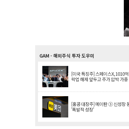
GAM
- 해외주식 투자 도우미
[미국 특징주] 스페이스X, 1010
락업 해제 앞두고 주가 압박 가중
[홍콩 대장주] 메이퇀 ③ 신성장
'폭발적 성장'