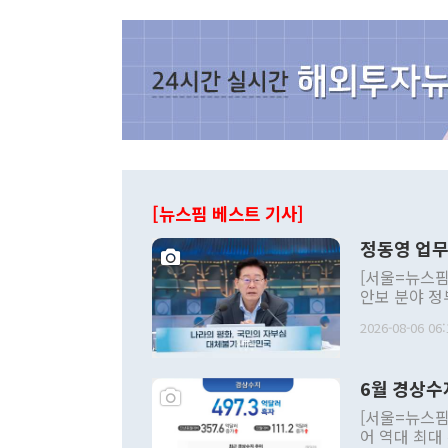
[뉴스핌 베스트 기사]
정동영 업무
[서울=뉴스핌
안보 분야 정
평화공존 발전
2026-08-06 06:
발언 중에는 
언한 것이 있
령은 공개적으
6월 경상수
주의적 희망에
관의 대북 정
[서울=뉴스핌
관 부처 장관
어 역대 최대