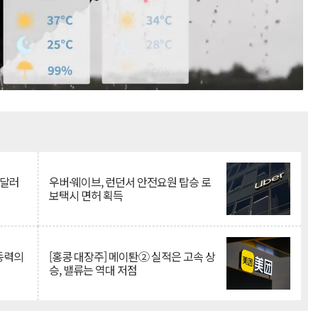
Mute
억달러
우버·웨이브, 런던서 안전요원 탑승 로
보택시 면허 획득
 동력의
[홍콩 대장주] 메이퇀② 실적은 고속 상
승, 밸류는 역대 저점