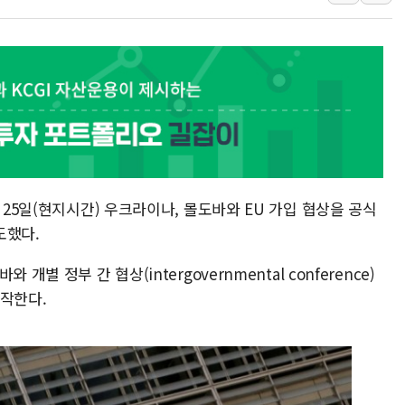
한화손보, 고려대
키움증권, 트래
신한운용 TDF 
삼성화재 모빌리티
하나은행, 어린이
케이뱅크, 통신
경북도 '재해 예
 25일(현지시간) 우크라이나, 몰도바와 EU 가입 협상을 공식
14일째 이어지는
도했다.
철강·조선·車 공
별 정부 간 협상(intergovernmental conference)
시작한다.