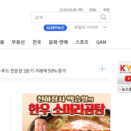
2026.08.06 (목)
ENG
中文
|
|
패밀리 사이트
금융
부동산
전국
문화·연예
스포츠
GAM
실현 매물에 코스피, 1%대 하락 출발…삼전닉스 약세
 초음파로 MLCC 내부결함 검사
0월부터 대구 도심서 자율주행 화물운송
티·푸드 전문관 2분기 거래액 50% 증가
실에 '서머마켓' 첫선…포켓몬 협업
클럽 회원 전용 특가전…12일까지 150여 종 선보여
7월 판매 25만대…수출 202% 급증
시장으로'…그랜드 조선 제주, 강임윤 개인전 개최
10회 에코 롱롱 Plus 캠프 진행
인 영상 잇단 흥행…최대 887만뷰
-쿠팡이츠와 손 잡는다