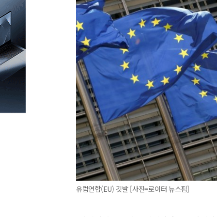
유럽연합(EU) 깃발 [사진=로이터 뉴스핌]