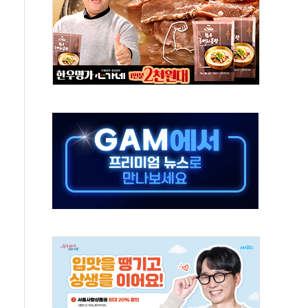
 안암병원에 환아 보호자용 '웰니스 키트' 전달
블월렛과 MOU…여행·투자 잇는 금융서비스 추진
수탁고 2조 돌파…올해 6000억원 유입
뮤지엄, 올드카·클래식카 전시 '야간 카밋' 진행
 경제 뮤지컬 공연
비 비교·경매 서비스 출시
방 최상위 프로젝트' 자연재해저감 종합계획 수립 착수
 폭염에 누적 사망자 21명…누적 온열질환자 2441명
장에 'AI·휴머노이드' 도입…정부, 제조업 대전환