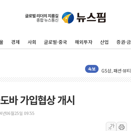
울
경제
사회
글로벌·중국
해외투자
산업
증권·
[개장시황] 차익
한울반도체, AI
CJ대한통운, 1
GS샵, 패션·뷰
속보
롯데백화점, 잠
SSG닷컴, 쓱7
지리자동차그룹, 
몰도바 가입협상 개시
'호텔 곳곳을 전
코오롱, 제
24년06월25일 09:55
배민도시락 캠페
가
가
[컨콜] 카카오톡