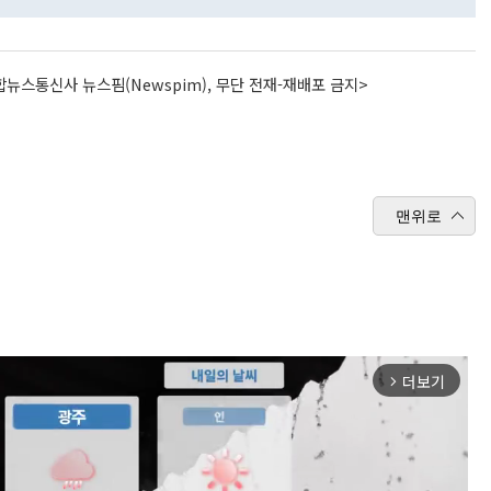
뉴스통신사 뉴스핌(Newspim), 무단 전재-재배포 금지>
맨위로
더보기
arrow_forward_ios