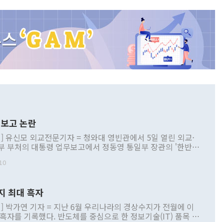
보고 논란
] 유신모 외교전문기자 = 청와대 영빈관에서 5일 열린 외교·
부 부처의 대통령 업무보고에서 정동영 통일부 장관의 '한반도
 구상'과 업무보고 발언이 논란을 빚고 있다. 이날 정 장관의
10
정부 내 조율을 거치지 않은 사안을 정책으로 추진하겠다고 공
는가 하면 사실 관계에 맞지 않은 설명도 있었다. 이재명 대통
로 신중을 기해 달라고 경고했고, 조현 외교부 장관은 '이상
지 최대 흑자
 근거한 비현실적 구상'이라는 비판을 내놨다. 그동안 정 장
책 관련 발언이 물의를 빚은 적은 여러 번 있지만 대통령과 유
] 박가연 기자 = 지난 6월 우리나라의 경상수지가 전월에 이
이 공개적으로 부정적 입장을 표명한 것은 이례적이다. 정 장
 흑자를 기록했다. 반도체를 중심으로 한 정보기술(IT) 품목 수