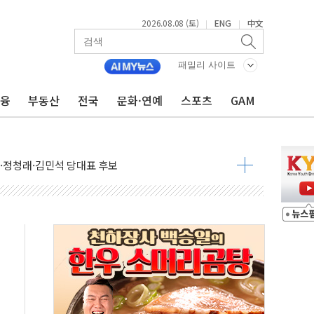
2026.08.08 (토)
ENG
中文
|
|
패밀리 사이트
금융
부동산
전국
문화·연예
스포츠
GAM
산사태 주의보'...경북도, 호우 피해·통제구간 없어
%p' 차 재역전 성공...金 45.42% vs 鄭 44.56%
·정청래·김민석 당대표 후보
 정청래에 승리...47.75% vs 42.08%
과 발표...김민석 47.75% 정청래 42.08%
표...김민석 45.09% 정청래 43.27% 송영길 11.63%
표...김민석 52.64% 정청래 39.89% 송영길 7.47%
0~8.14)
…공습 한계·탄약 부족 현실화
50㎜ 폭우…강원 동해안 강한 비 이어져