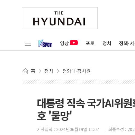
영상
포토
정치
정책·서
홈
정치
청와대·감사원
대통령 직속 국가AI위
호 '물망'
기사입력 :
2024년06월19일 11:07
최종수정 :
20