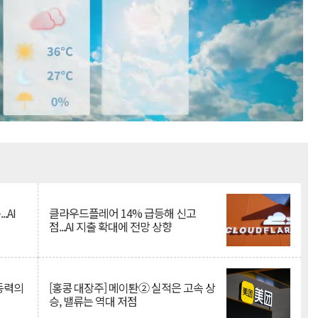
Mute
.AI
클라우드플레어 14% 급등해 신고
점...AI 지출 확대에 전망 상향
 동력의
[홍콩 대장주] 메이퇀② 실적은 고속 상
승, 밸류는 역대 저점