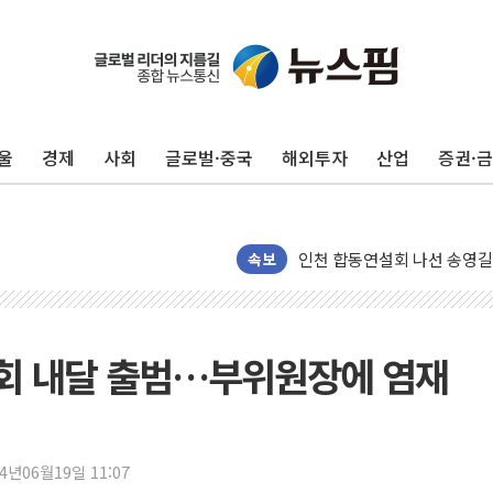
울
경제
사회
글로벌·중국
해외투자
산업
증권·
울진·영덕 '호우특보'-포항 '
[종합] 김민석, 정청래에 '0.86
인천 합동연설회 나선 송영길
김민석, 2주차 제주·인천 경선서
속보
인사하는 김민석 당대표 후보
[속보] 민주, 제주·인천 경선 결
[속보] 민주, 인천 경선 결과 발
원회 내달 출범…부위원장에 염재
[속보] 민주, 제주 경선 결과 발
이번주 국내 주요 금융일정(8.1
美, 이란전 출구전략 만지작
24년06월19일 11:07
강릉·동해·삼척 시간당 최대 