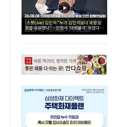
[스팟Live] 김민석 “누가 김민석보다 국정 방
향을 공유했나”…인천서 ‘대체불가’ 외쳤다 |
26.08.08 더불어민주당 당대표·최고위원 후
보 인천 합동연설회