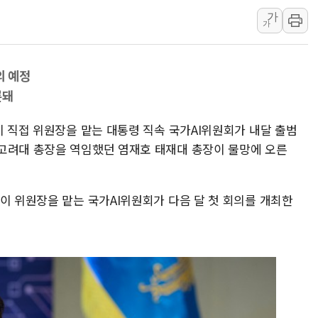
가
폐기물 수거하다 참변…60대
가
서울 중랑구 주택가서 흉기 난
李대통령 "결혼 때문에 손해 
의 예정
여수 오동도 인근 해상서 모
론돼
추미애, '위안부' 피해자 기림
인천 선재도 갯벌서 해루질 중
이 직접 위원장을 맡는 대통령 직속 국가AI위원회가 내달 출범
인천서 말다툼 중 어머니 흉기
고려대 총장을 역임했던 염재호 태재대 총장이 물망에 오른
'화합' 꺼낸 김민석에 '뻔뻔
李대통령, ISA 개편 재검토 
이 위원장을 맡는 국가AI위원회가 다음 달 첫 회의를 개최한