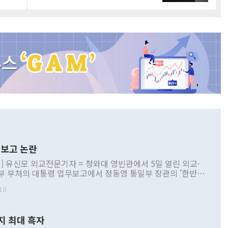
보고 논란
] 유신모 외교전문기자 = 청와대 영빈관에서 5일 열린 외교·
부 부처의 대통령 업무보고에서 정동영 통일부 장관의 '한반도
 구상'과 업무보고 발언이 논란을 빚고 있다. 이날 정 장관의
10
정부 내 조율을 거치지 않은 사안을 정책으로 추진하겠다고 공
는가 하면 사실 관계에 맞지 않은 설명도 있었다. 이재명 대통
로 신중을 기해 달라고 경고했고, 조현 외교부 장관은 '이상
지 최대 흑자
 근거한 비현실적 구상'이라는 비판을 내놨다. 그동안 정 장