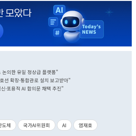
넌스 논의한 유일 정상급 플랫폼"
45호선 확장·통합관로 설치 보고받아"
·혁신·포용적 AI 합의문 채택 추진"
반도체
국가AI위원회
AI
염재호