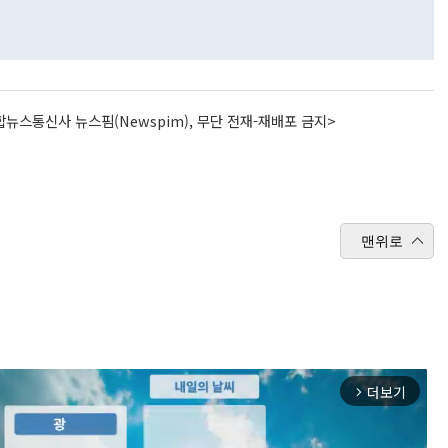
뉴스통신사 뉴스핌(Newspim), 무단 전재-재배포 금지>
맨위로
더보기
arrow_forward_ios