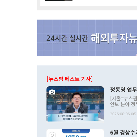
[뉴스핌 베스트 기사]
정동영 업무
[서울=뉴스핌
안보 분야 정
평화공존 발전
2026-08-06 06:
발언 중에는 
언한 것이 있
령은 공개적으
6월 경상수
주의적 희망에