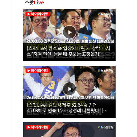
스팟
Live
[스팟Live] 환호 속 입장해 나란히 ‘찰칵’…서
로 ‘저격 연설’ 들을 때 후보들 표정은? |
26.08.08 더불어민주당 당대표·최고위원 후
보 인천 합동연설회
[스팟Live] 김민석 제주 52.64%·인천
45.09%로 연속 1위…정청래 따돌렸다’ |
26.08.08 더불어민주당 당대표·최고위원 후
보 인천 합동연설회