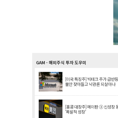
GAM
- 해외주식 투자 도우미
[미국 특징주] 빅테크 주가 급반등..
불안 잦아들고 낙관론 되살아나
[홍콩 대장주] 메이퇀 ③ 신성장
'폭발적 성장'