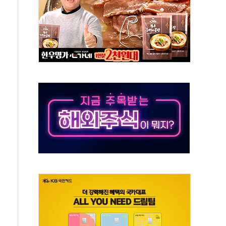
 환경미화원 수거차에 치여 사망
동…60대 남성 2명 숨져
보는 일 없게"…'결혼 페널티' 22개 과제 손본다
터보트 전복…1명 사망·1명 실종
의 날 참석..."국제적 시민 연대로 목소리 내야"
 실종 60대 나흘만에 숨진 채 발견
 살해 10대 아들 체포
' 받아친 정청래…제주 연설서 신경전 고조
지시…與 "적극 환영"·野 "졸속 국정"