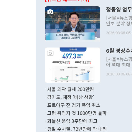
정동영 업무
[서울=뉴스핌
안보 분야 정
평화공존 발전
2026-08-06 06:
발언 중에는 
언한 것이 있
령은 공개적으
6월 경상수
주의적 희망에
관의 대북 정
[서울=뉴스핌
관 부처 장관
어 역대 최대
관의 무리한 
출 호조로 월
다. [정동영 통일부 장관이 지난달 23일 오후 서울 종로구 정부서울청사에
2026-08-06 08:
료=한국은행] 한국은행이 6일 발표한 '2026년 6월 국제수지(잠정)'에
서 취임 1주년 
면 지난 6월
부 장관 권한
1000만달러
서울 외곽 월세 200만원
발전 구상'을
이에 따라 올
적 갈등 해결
경기도, 재정 '비상 상황'
했다. 경상수
결과 혐오의 
9000만달러
프로야구 전 경기 폭염 취소
년간의 CVI
지 기준 상품
고령 취업자 첫 1000만명 돌파
무너졌다고도 
며 월간 기준
현실을 바꾸는
달러로 38.
화물선 운임 3주만에 최고
를 평화 체제
196.9% 급
검찰 수사권, 72년만에 막 내려
함께 4자 대
수출은 160