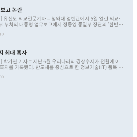
보고 논란
] 유신모 외교전문기자 = 청와대 영빈관에서 5일 열린 외교·
부 부처의 대통령 업무보고에서 정동영 통일부 장관의 '한반도
 구상'과 업무보고 발언이 논란을 빚고 있다. 이날 정 장관의
10
정부 내 조율을 거치지 않은 사안을 정책으로 추진하겠다고 공
는가 하면 사실 관계에 맞지 않은 설명도 있었다. 이재명 대통
로 신중을 기해 달라고 경고했고, 조현 외교부 장관은 '이상
지 최대 흑자
 근거한 비현실적 구상'이라는 비판을 내놨다. 그동안 정 장
책 관련 발언이 물의를 빚은 적은 여러 번 있지만 대통령과 유
] 박가연 기자 = 지난 6월 우리나라의 경상수지가 전월에 이
이 공개적으로 부정적 입장을 표명한 것은 이례적이다. 정 장
 흑자를 기록했다. 반도체를 중심으로 한 정보기술(IT) 품목 수
대북 접근법과 월권을 제어해야 한다는 목소리도 높아지고 있
간 상품수출이 처음으로 1000억달러를 넘어선 영향이다. [자
00
 따르
기자간담회를 하고 있다. [사진=통일부] 2026.07.23 ◆통일
 경상수지는 497억3000만달러 흑자로 집계됐다. 전월(386억
 넘어선 주장 정 장관은 이날 업무보고에서 '한반도 평화공존
)에 이어 두 달 연속 월간 기준 역대 최대 기록을 갈아치웠다.
 설명하면서 이재명 정부 2년차 핵심 과제로 상호 존중·평화
해 상반기 누적 경상수지 흑자는 1910억1000만달러를 기록
·핵 없는 한반도 등 3대 기본 방향을 제시했다. 정 장관은 "대
지 흑자를 견인한 것은 상품수지다. 6월 상품수지는 478억
언어는 멈춰야 한다"면서 주적 용어 대체를 주장했다. 지난 25
 흑자를 기록하며 전월에 이어 역대 최대를 다시 썼다. 국제수
D(완전하고 검증가능하며 되돌릴 수 없는 비핵화) 구도는 이미
수출은 1123억7000만달러로 전년 동월 대비 84.5% 증가하
했다. 또 "현 시점에서 흘러간 선(先)비핵화만 되뇌는 것은
 처음으로 1000억달러를 넘어섰다. 상품수입은 644억8000만
 데 힘이 되지 않는다"고 주장했다. 정 장관은 또 "정전 체제
6% 늘었다. 통관 기준으로는 반도체 수출이 전년 동월 대비
로 바꾸는 논의에 착수하겠다"면서 "북·미 정상회담 견인과
증했고 컴퓨터·주변기기(SSD)는 282.7% 증가했다. IT 품목
화의 동력을 확보하기 위해 최선을 다할 것"이라고 말했다. 하
.4% 늘었으며 비IT 품목도 ▲석유제품(47.5%) ▲화공품