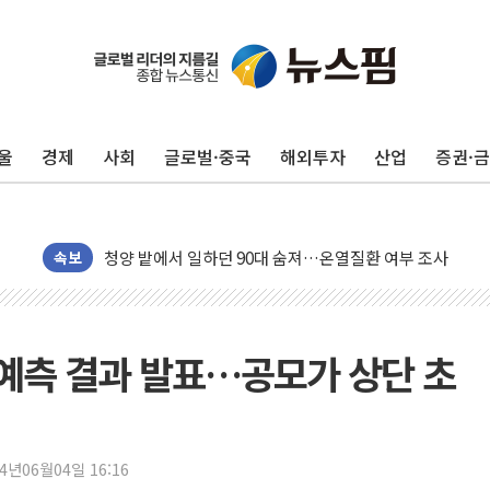
울
경제
사회
글로벌·중국
해외투자
산업
증권·
동해시, 11~14일 '별똥별 멍' 운영…페르세우스 유성우 
강원 중·남부 동해안 시간당 50mm 이상 폭우…호우경보
청양 밭에서 일하던 90대 숨져…온열질환 여부 조사
속보
폭염에 車 운전면허 기능시험 오전 집중 편성…체감온도 3
李대통령, 'ISA·주가누르기 방지법' 전면 재검토 지시
'호우 특보' 경북 울진 시간당 20~30mm 강한 비...가뭄 
예측 결과 발표…공모가 상단 초
주말 무더위·열대야 지속…내륙 곳곳 소나기
오세훈 "용산공원 주택 검토, 민주당 스스로 원칙 뒤집는 
충북 주말 무더위 지속…청주·진천 35도, 곳곳 소나기
24년06월04일 16:16
10월 보완수사권 폐지·공소청 출범…피해자들 '범죄 사각