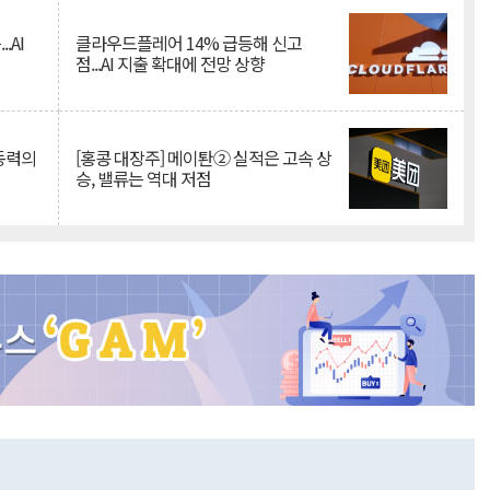
.AI
클라우드플레어 14% 급등해 신고
점...AI 지출 확대에 전망 상향
 동력의
[홍콩 대장주] 메이퇀② 실적은 고속 상
승, 밸류는 역대 저점