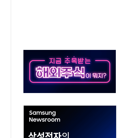
청래 '격차 확대'
타진
최고치
 요구
낮아지며 상승… STOXX 600 지수는 나흘 연속 최고치
세
엘·이란 위협에 맞설 자체 억지력 강화
동
톱'… 美 해상봉쇄 영향