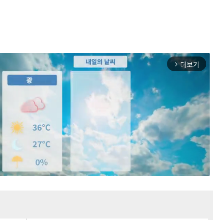
더보기
arrow_forward_ios
Mute