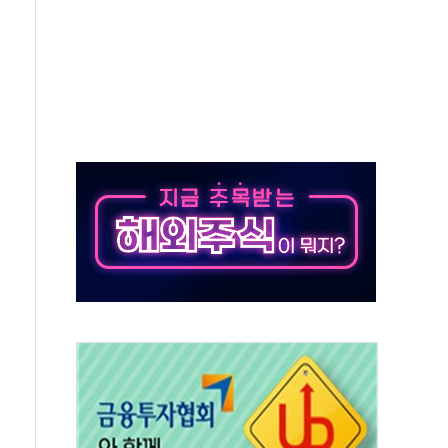
최고치
 요구
낮아지며 상승… STOXX 600 지수는 나흘 연속 최고치
세
엘·이란 위협에 맞설 자체 억지력 강화
동
톱'… 美 해상봉쇄 영향
각
체주 '활짝'