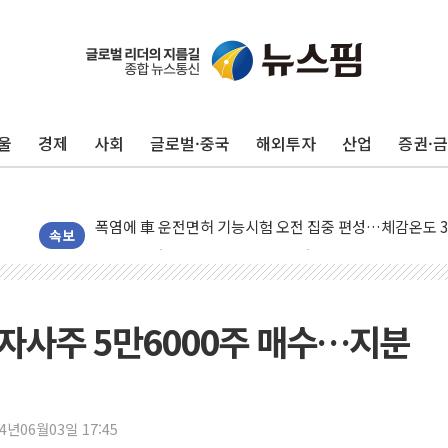
울
경제
사회
글로벌·중국
해외투자
산업
증권·
청양 밭에서 일하던 90대 숨져…온열질환 여부 조사
폭염에 車 운전면허 기능시험 오전 집중 편성…체감온도 3
李대통령, 'ISA·주가누르기 방지법' 전면 재검토 지시
속보
'호우 특보' 경북 울진 시간당 20~30mm 강한 비...가뭄 
주말 무더위·열대야 지속…내륙 곳곳 소나기
오세훈 "용산공원 주택 검토, 민주당 스스로 원칙 뒤집는 
 자사주 5만6000주 매수…지분
충북 주말 무더위 지속…청주·진천 35도, 곳곳 소나기
10월 보완수사권 폐지·공소청 출범…피해자들 '범죄 사각
한상협, 업계 개인정보 보안 새판 짠다…'자율규제단체' 
24년06월03일 17:45
민주당, 오늘 제주·인천 경선 발표...김민석 '재역전' vs 정