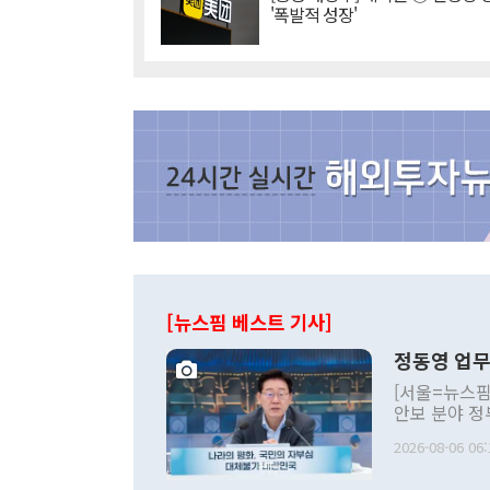
'폭발적 성장'
[뉴스핌 베스트 기사]
정동영 업무
[서울=뉴스핌
안보 분야 정
평화공존 발전
2026-08-06 06:
발언 중에는 
언한 것이 있