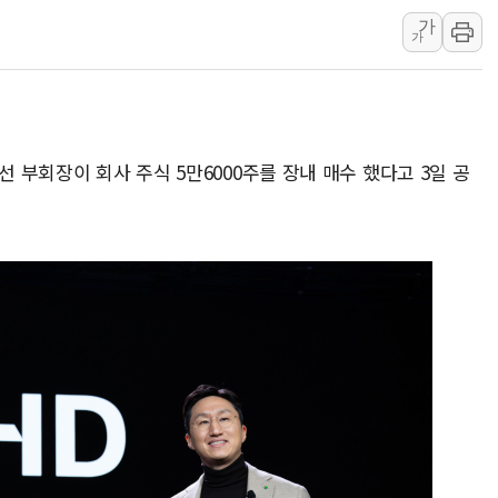
가
뉴욕증시, 고용 쇼크에 금리 인상 우려 후퇴…S&P500 
가
트럼프, 쿡 연준 이사 해임 재추진…"26일까지 의혹 소명"
유럽증시, 美 고용 예상 밖 부진에 연준 금리 인상 가능성 
미 연준 매파 기세 꺾이나…고용 감소에 9월 동결 전망 우
[종합] 이슬람 수니파 3국, '공동방위협정' 체결… 이스라
선 부회장이 회사 주식 5만6000주를 장내 매수 했다고 3일 공
트럼프, 백신·자폐증 행정명령 검토…"이르면 다음 주"
美 항소법원, 백악관 무도회장 공사 중단 명령…트럼프 제
이란 핵심 원유 수출항 '하르그섬', 최근 1주일 이상 '올스
美 고용 쇼크에 엔화 장중 급등…시장은 "또 개입했나" 촉
[AI MY 뉴스] 뉴욕 반도체주 프리뷰...美 고용 쇼크에 반도