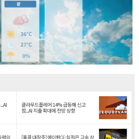
Mute
.AI
클라우드플레어 14% 급등해 신고
점...AI 지출 확대에 전망 상향
 동력의
[홍콩 대장주] 메이퇀② 실적은 고속 상