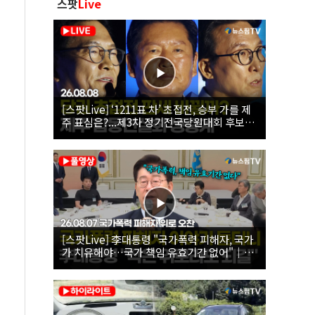
스팟
Live
[스팟Live] ‘1211표 차’ 초접전, 승부 가를 제
주 표심은?...제3차 정기전국당원대회 후보자
제주 합동연설회 생중계 | 26.08.08
[스팟Live] 李대통령 "국가폭력 피해자, 국가
가 치유해야…국가 책임 유효기간 없어"｜
26.08.07 국가폭력 피해자 위로 오찬