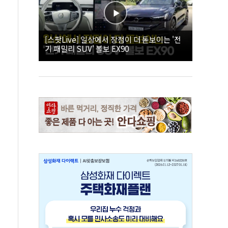
[스팟Live] 일상에서 장점이 더 돋보이는 '전
기 패밀리 SUV' 볼보 EX90