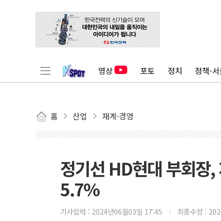
영상
포토
정치
정책·서
홈
산업
재계·경영
정기선 HD현대 부회장,
5.7%
기사입력 :
2024년06월03일 17:45
최종수정 :
20