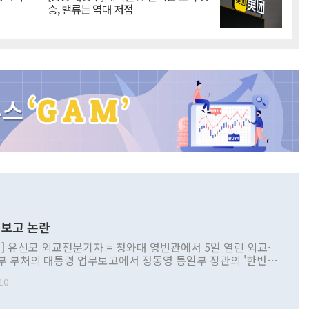
승, 밸류는 역대 저점
보고 논란
] 유신모 외교전문기자 = 청와대 영빈관에서 5일 열린 외교·
부 부처의 대통령 업무보고에서 정동영 통일부 장관의 '한반도
 구상'과 업무보고 발언이 논란을 빚고 있다. 이날 정 장관의
10
정부 내 조율을 거치지 않은 사안을 정책으로 추진하겠다고 공
는가 하면 사실 관계에 맞지 않은 설명도 있었다. 이재명 대통