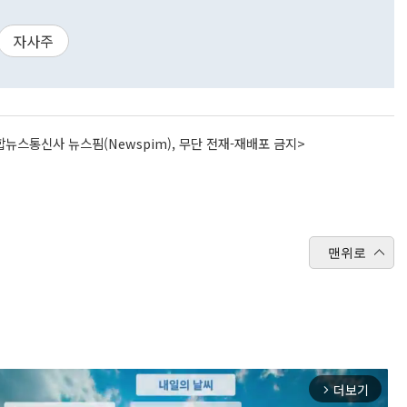
자사주
뉴스통신사 뉴스핌(Newspim), 무단 전재-재배포 금지>
맨위로
더보기
arrow_forward_ios