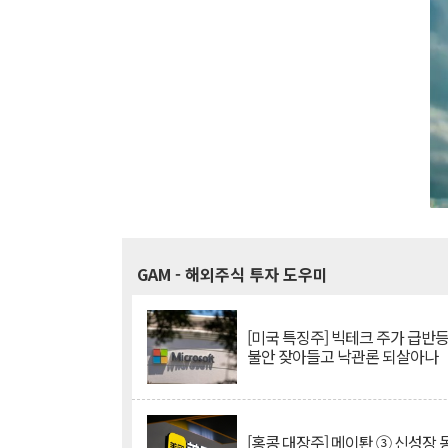
GAM
- 해외주식 투자 도우미
[미국 특징주] 빅테크 주가 급반등..
불안 잦아들고 낙관론 되살아나
[홍콩 대장주] 메이퇀 ③ 신성장