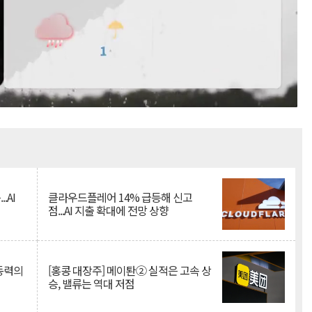
Mute
.AI
클라우드플레어 14% 급등해 신고
점...AI 지출 확대에 전망 상향
 동력의
[홍콩 대장주] 메이퇀② 실적은 고속 상
승, 밸류는 역대 저점