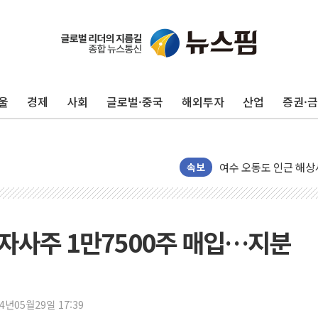
美, 이란전 출구전략 
강릉·동해·삼척 시간당
폐기물 수거하다 참변
울
경제
사회
글로벌·중국
해외투자
산업
증권·
서울 중랑구 주택가서 
李대통령 "결혼 때문에 
여수 오동도 인근 해상
추미애, '위안부' 피해
속보
인천 선재도 갯벌서 해루
인천서 말다툼 중 어머니
'화합' 꺼낸 김민석에
 자사주 1만7500주 매입…지분
李대통령, ISA 개편 
동해중부 전 해상 풍랑
연일 폭염에 온열질환 
24년05월29일 17:39
中 전방위 아파트 부양