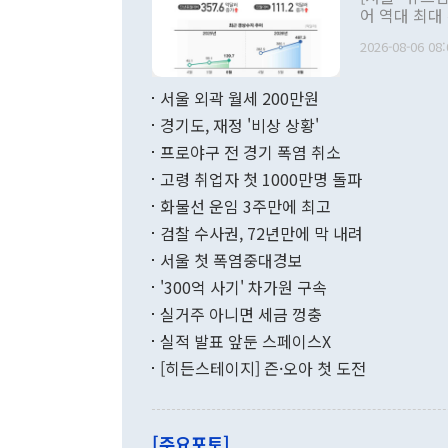
관 부처 장관
어 역대 최대
관의 무리한 
출 호조로 월
다. [정동영 통일부 장관이 지난달 23일 오후 서울 종로구 정부서울청사에
2026-08-06 08:
료=한국은행] 한국은행이 6일 발표한 '2026년 6월 국제수지(잠정)'에
서 취임 1주년 
면 지난 6월
부 장관 권한
1000만달러
서울 외곽 월세 200만원
발전 구상'을
이에 따라 올
적 갈등 해결
경기도, 재정 '비상 상황'
했다. 경상수
결과 혐오의 
9000만달러
프로야구 전 경기 폭염 취소
년간의 CVI
지 기준 상품
고령 취업자 첫 1000만명 돌파
무너졌다고도 
며 월간 기준
현실을 바꾸는
달러로 38.
화물선 운임 3주만에 최고
를 평화 체제
196.9% 급
검찰 수사권, 72년만에 막 내려
함께 4자 대
수출은 160
지만 이 대통
서울 첫 폭염중대경보
(18.6%) 
화공존 정책이
했다. 통관 기
'300억 사기' 차가원 구속
다"고 지적했
(16.4%)
투리가 잡혀 
실거주 아니면 세금 껑충
월(-10억9
쁜 상황이 초
증가와 유류할
실적 발표 앞둔 스페이스X
9·19 군사
기록했지만 
[히든스테이지] 즌·오아 첫 도전
"우리의 선의
로 전환됐다.
으로 약간의 의문
를 기록해 전
관은 업무보고
는 배당수입
주의에 근거한
줄면서 25억
[주요포토]
라며 "여러분