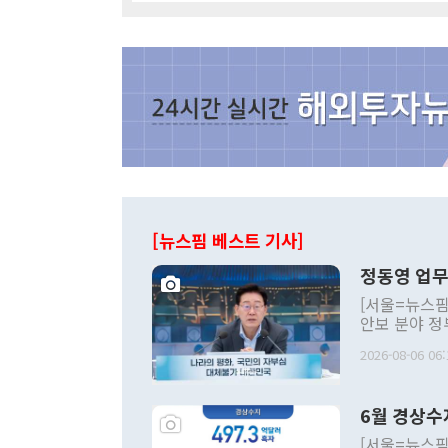
[뉴스핌 베스트 기사]
정동영 업무
[서울=뉴스핌
안보 분야 정
평화공존 발전
2026-08-06 06:
발언 중에는 
언한 것이 있
령은 공개적으
6월 경상수
주의적 희망에
관의 대북 정
[서울=뉴스핌