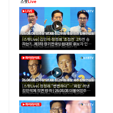
스팟
Live
[스팟Live] 김민석·정청래 ‘초접전’ 2차전 승
자는?...제3차 정기전국당원대회 후보자 인천
합동연설회 생중계 | 26.08.08
[스팟Live] 정청래 “뻔뻔하다”…‘화합’ 꺼낸
김민석에 정면 반격 | 26.08.08 더불어민주당
당대표·최고위원 후보 제주 합동연설회