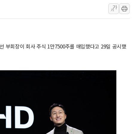
가
인제 용대리 계곡서 수
가
동해시, 11~14일 '
강원 중·남부 동해안 
청양 밭에서 일하던 9
폭염에 車 운전면허 기
선 부회장이 회사 주식 1만7500주를 매입했다고 29일 공시했
李대통령, 'ISA·주가