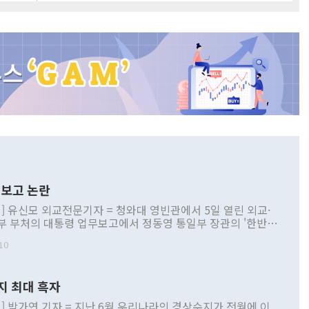
보고 논란
] 유신모 외교전문기자 = 청와대 영빈관에서 5일 열린 외교·
부 부처의 대통령 업무보고에서 정동영 통일부 장관의 '한반도
 구상'과 업무보고 발언이 논란을 빚고 있다. 이날 정 장관의
10
정부 내 조율을 거치지 않은 사안을 정책으로 추진하겠다고 공
는가 하면 사실 관계에 맞지 않은 설명도 있었다. 이재명 대통
로 신중을 기해 달라고 경고했고, 조현 외교부 장관은 '이상
지 최대 흑자
 근거한 비현실적 구상'이라는 비판을 내놨다. 그동안 정 장
책 관련 발언이 물의를 빚은 적은 여러 번 있지만 대통령과 유
] 박가연 기자 = 지난 6월 우리나라의 경상수지가 전월에 이