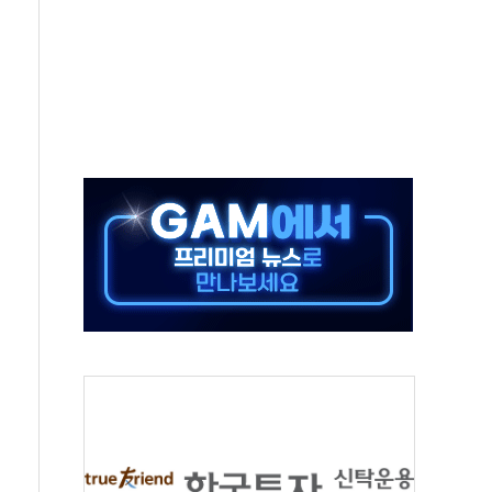
위 상승으로 피서객 7명 고립…전원 구조
별똥별 멍' 운영…페르세우스 유성우 관측
시간당 50mm 이상 폭우…호우경보 발효
0대 숨져…온열질환 여부 조사
능시험 오전 집중 편성…체감온도 38도 넘으면 중단
누르기 방지법' 전면 재검토 지시