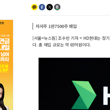
자사주 1만7500주 매입
[서울=뉴스핌] 조수빈 기자 = HD현대는 정기
다. 총 매입 규모는 약 65억원이다.