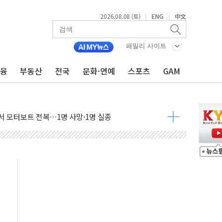
2026.08.08 (토)
ENG
中文
|
|
만지작…공습 한계·탄약 부족 현실화
 최대 50㎜ 폭우…강원 동해안 강한 비 어어져
패밀리 사이트
…60대 환경미화원 수거차에 치여 사망
금융
부동산
전국
문화·연예
스포츠
GAM
흉기 난동…60대 남성 2명 숨져
손해 보는 일 없게"…'결혼 페널티' 22개 과제 손본다
서 모터보트 전복…1명 사망·1명 실종
자 기림의 날 참석..."국제적 시민 연대로 목소리 내야"
질 중 실종 60대 나흘만에 숨진 채 발견
 흉기 살해 10대 아들 체포
 '뻔뻔' 받아친 정청래…제주 연설서 신경전 고조
재검토 지시…與 "적극 환영"·野 "졸속 국정"
주의보…10일까지 최대 3.5m 높은 물결
사망 23명…정부, 비상대응기구 가동
, 수도 베이징도 부동산 규제 철폐