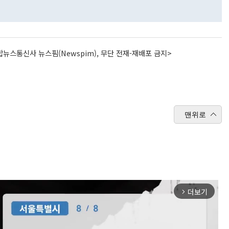
뉴스통신사 뉴스핌(Newspim), 무단 전재-재배포 금지>
맨위로
더보기
arrow_forward_ios