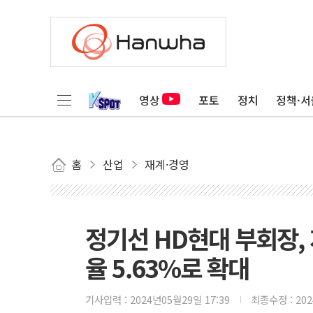
영상
포토
정치
정책·서
홈
산업
재계·경영
정기선 HD현대 부회장,
율 5.63%로 확대
기사입력 :
2024년05월29일 17:39
최종수정 :
20