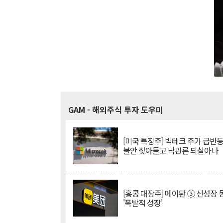
GAM
- 해외주식 투자 도우미
[미국 특징주] 빅테크 주가 급반등..
불안 잦아들고 낙관론 되살아나
[홍콩 대장주] 메이퇀 ③ 신성장
'폭발적 성장'