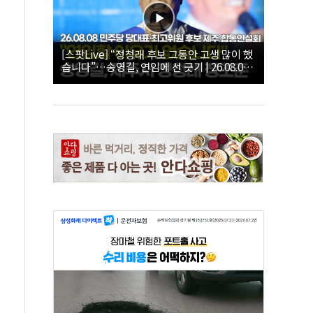
[스팟Live] “정청래 후보 그동안 고생 많이 했
습니다”…송영길, 연임에 선 긋기 | 26.08.08
더불어민주당 당대표·최고위원 후보 제주 합
동연설회