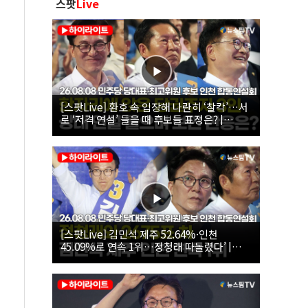
스팟
Live
[스팟Live] 환호 속 입장해 나란히 ‘찰칵’…서
로 ‘저격 연설’ 들을 때 후보들 표정은? |
26.08.08 더불어민주당 당대표·최고위원 후
보 인천 합동연설회
[스팟Live] 김민석 제주 52.64%·인천
45.09%로 연속 1위…정청래 따돌렸다’ |
26.08.08 더불어민주당 당대표·최고위원 후
보 인천 합동연설회