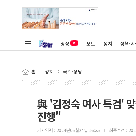
영상
포토
정치
정책·서
홈
정치
국회·정당
與 '김정숙 여사 특검' 
진행"
기사입력 :
2024년05월24일 16:35
최종수정 :
20