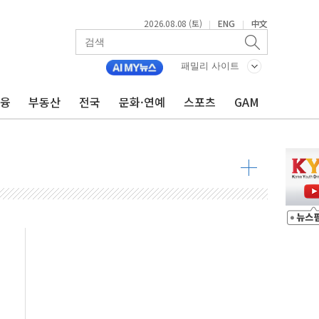
2026.08.08 (토)
ENG
中文
|
|
투입…고수온 양식장 복구·지원 '총력'
패밀리 사이트
산사태 주의보'...경북도, 호우 피해·통제구간 없어
금융
부동산
전국
문화·연예
스포츠
GAM
%p' 차 재역전 성공...金 45.42% vs 鄭 44.56%
·정청래·김민석 당대표 후보
 정청래에 승리...47.75% vs 42.08%
과 발표...김민석 47.75% 정청래 42.08%
표...김민석 45.09% 정청래 43.27% 송영길 11.63%
표...김민석 52.64% 정청래 39.89% 송영길 7.47%
0~8.14)
…공습 한계·탄약 부족 현실화
50㎜ 폭우…강원 동해안 강한 비 이어져
 환경미화원 수거차에 치여 사망