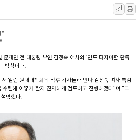
서울 중랑구 주택가서 흉기 난
가
가
李대통령 "결혼 때문에 손해 
여수 오동도 인근 해상서 모
환"
추미애, '위안부' 피해자 기림
"
인천 선재도 갯벌서 해루질 중
인천서 말다툼 중 어머니 흉기
4일 문재인 전 대통령 부인 김정숙 여사의 '인도 타지마할 단독
'화합' 꺼낸 김민석에 '뻔뻔
는 방침이다.
서 열린 원내대책회의 직후 기자들과 만나 김정숙 여사 특검
을 수렴해 어떻게 할지 진지하게 검토하고 진행하겠다"며 "그
 설명했다.