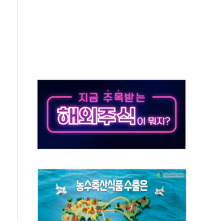
동…60대 남성 2명 숨져
보는 일 없게"…'결혼 페널티' 22개 과제 손본다
터보트 전복…1명 사망·1명 실종
의 날 참석..."국제적 시민 연대로 목소리 내야"
 실종 60대 나흘만에 숨진 채 발견
 살해 10대 아들 체포
' 받아친 정청래…제주 연설서 신경전 고조