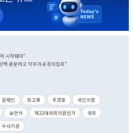
먼저 시작돼야"
…탄핵 운운하고 막무가내 장외집회"
문재인
회고록
추경호
국민의힘
송언석
제22대국회의원선거
국회
수사기관