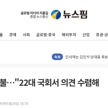
포항시 재난예산 40억 긴급 
울진·영덕 '호우특보'-포항 '
울
경제
사회
글로벌·중국
해외투자
산업
증권·
[종합] 김민석, 정청래에 '0.86
인천 합동연설회 나선 송영길
김민석, 2주차 제주·인천 경선서
인사하는 김민석 당대표 후보
속보
[속보] 민주, 제주·인천 경선 결
[속보] 민주, 인천 경선 결과 발
[속보] 민주, 제주 경선 결과 발
맞불…"22대 국회서 의견 수렴해
이번주 국내 주요 금융일정(8.1
美, 이란전 출구전략 만지작
강릉·동해·삼척 시간당 최대 
24년05월24일 16:35
폐기물 수거하다 참변…60대