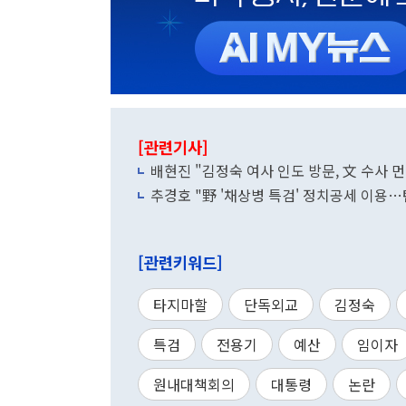
[관련기사]
배현진 "김정숙 여사 인도 방문, 文 수사 
추경호 "野 '채상병 특검' 정치공세 이용
[관련키워드]
타지마할
단독외교
김정숙
특검
전용기
예산
임이자
원내대책회의
대통령
논란