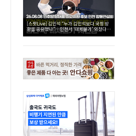
[스팟Live] 김민석 “누가 김민석보다 국정 방
향을 공유했나”…인천서 ‘대체불가’ 외쳤다 |
26.08.08 더불어민주당 당대표·최고위원 후
보 인천 합동연설회