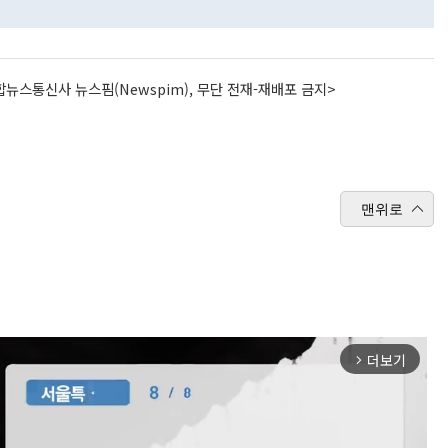
뉴스통신사 뉴스핌(Newspim), 무단 전재-재배포 금지>
맨위로
더보기
arrow_forward_ios