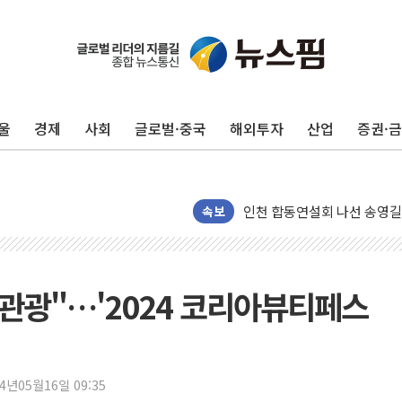
울
경제
사회
글로벌·중국
해외투자
산업
증권·
울진·영덕 '호우특보'-포항 '
[종합] 김민석, 정청래에 '0.86
인천 합동연설회 나선 송영길
속보
김민석, 2주차 제주·인천 경선서
인사하는 김민석 당대표 후보
[속보] 민주, 제주·인천 경선 결
 관광"…'2024 코리아뷰티페스
[속보] 민주, 인천 경선 결과 발
[속보] 민주, 제주 경선 결과 발
이번주 국내 주요 금융일정(8.1
美, 이란전 출구전략 만지작
24년05월16일 09:35