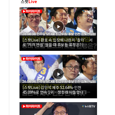
스팟
Live
[스팟Live] 환호 속 입장해 나란히 ‘찰칵’…서
로 ‘저격 연설’ 들을 때 후보들 표정은? |
26.08.08 더불어민주당 당대표·최고위원 후
보 인천 합동연설회
[스팟Live] 김민석 제주 52.64%·인천
45.09%로 연속 1위…정청래 따돌렸다’ |
26.08.08 더불어민주당 당대표·최고위원 후
보 인천 합동연설회