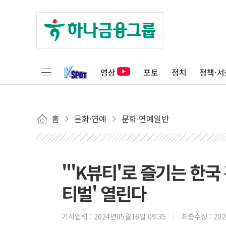
영상
포토
정치
정책·서
홈
문화·연예
문화·연예일반
"'K뷰티'로 즐기는 한국
티벌' 열린다
기사입력 :
2024년05월16일 09:35
최종수정 :
20