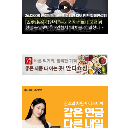
[스팟Live] 김민석 “누가 김민석보다 국정 방
향을 공유했나”…인천서 ‘대체불가’ 외쳤다 |
26.08.08 더불어민주당 당대표·최고위원 후
보 인천 합동연설회