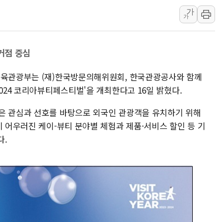
강릉·동해·삼척 시간당 최대 
가
폐기물 수거하다 참변…60대
가
서울 중랑구 주택가서 흉기 난
李대통령 "결혼 때문에 손해 
화거점 중심
여수 오동도 인근 해상서 모
체육관광부는 (재)한국방문의해위원회, 한국관광공사와 함께
추미애, '위안부' 피해자 기림
2024 코리아뷰티페스티벌'을 개최한다고 16일 밝혔다.
인천 선재도 갯벌서 해루질 중
인천서 말다툼 중 어머니 흉기
은 관심과 선호를 바탕으로 외국인 관광객을 유치하기 위해
'화합' 꺼낸 김민석에 '뻔뻔
이 어우러진 케이-뷰티 분야별 체험과 제품·서비스 할인 등 기
李대통령, ISA 개편 재검토 
다.