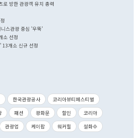
츠로 방한 관광객 유치 총력
표정
웰니스관광 중심 '우뚝'
5개소 선정
' 13개소 신규 선정
회
한국관광공사
코리아뷰티페스티벌
광
패션
광화문
할인
코리아
관광업
케이팝
워커힐
설화수