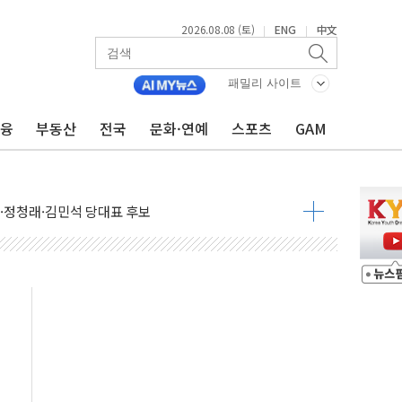
2026.08.08 (토)
ENG
中文
|
|
패밀리 사이트
금융
부동산
전국
문화·연예
스포츠
GAM
산사태 주의보'...경북도, 호우 피해·통제구간 없어
%p' 차 재역전 성공...金 45.42% vs 鄭 44.56%
·정청래·김민석 당대표 후보
 정청래에 승리...47.75% vs 42.08%
과 발표...김민석 47.75% 정청래 42.08%
표...김민석 45.09% 정청래 43.27% 송영길 11.63%
표...김민석 52.64% 정청래 39.89% 송영길 7.47%
0~8.14)
…공습 한계·탄약 부족 현실화