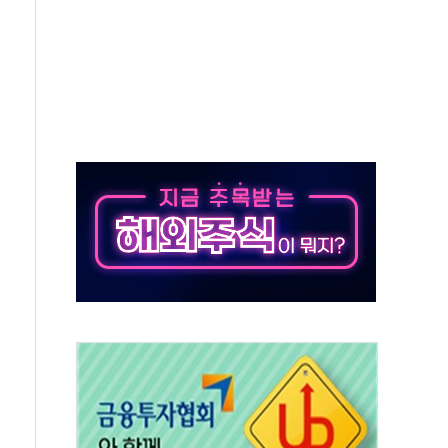
50㎜ 폭우…강원 동해안 강한 비 이어져
 환경미화원 수거차에 치여 사망
동…60대 남성 2명 숨져
보는 일 없게"…'결혼 페널티' 22개 과제 손본다
터보트 전복…1명 사망·1명 실종
의 날 참석..."국제적 시민 연대로 목소리 내야"
 실종 60대 나흘만에 숨진 채 발견
 살해 10대 아들 체포
' 받아친 정청래…제주 연설서 신경전 고조
지시…與 "적극 환영"·野 "졸속 국정"