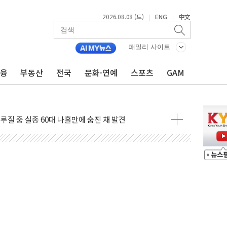
2026.08.08 (토)
ENG
中文
|
|
패밀리 사이트
금융
부동산
전국
문화·연예
스포츠
GAM
서 모터보트 전복…1명 사망·1명 실종
자 기림의 날 참석..."국제적 시민 연대로 목소리 내야"
루질 중 실종 60대 나흘만에 숨진 채 발견
니 흉기 살해 10대 아들 체포
 '뻔뻔' 받아친 정청래…제주 연설서 신경전 고조
재검토 지시…與 "적극 환영"·野 "졸속 국정"
주의보…10일까지 최대 3.5m 높은 물결
 사망 23명…정부, 비상대응기구 가동
, 수도 베이징도 부동산 규제 철폐
수위 상승으로 피서객 7명 고립…전원 구조