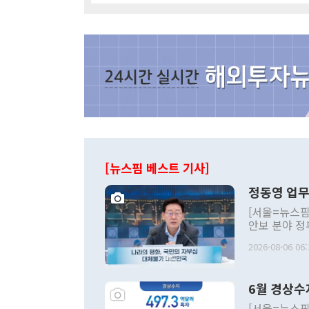
[뉴스핌 베스트 기사]
정동영 업무
[서울=뉴스핌
안보 분야 정
평화공존 발전
2026-08-06 06:
발언 중에는 
언한 것이 있
령은 공개적으
6월 경상수
주의적 희망에
관의 대북 정
[서울=뉴스핌