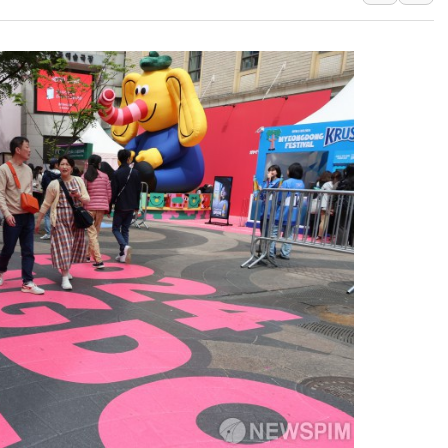
동해시, 11~14일 
강원 중·남부 동해안
청양 밭에서 일하던 
폭염에 車 운전면허 
李대통령, 'ISA·주
'호우 특보' 경북 울진
주말 무더위·열대야 
오세훈 "용산공원 주택
충북 주말 무더위 지속
10월 보완수사권 폐