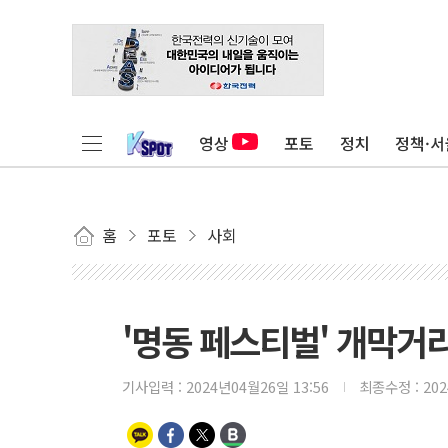
영상
포토
정치
정책·서
홈
포토
사회
'명동 페스티벌' 개막거
기사입력 :
2024년04월26일 13:56
최종수정 :
20