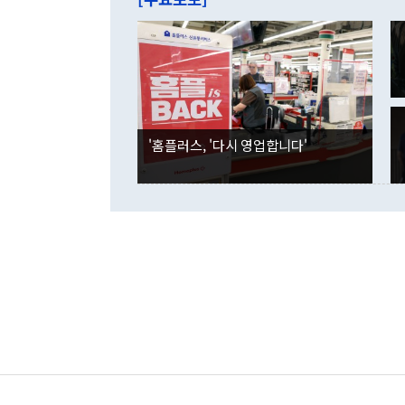
라며 "여러분
억1000만달
이 9월 러시
였던 올해 3
며 "정부 차
인의 해외투자
은 "그것은 
각각 증가했다
잘랐다. 정 
국인의 국내 
않았다는 점에
감소하며 전월
사합의 복원,
경신했다. 외
권이라는 지적
분기 말 만기
뒤 "여기 업
다. 내국인의
'홈플러스, '다시 영업합니다'
부의 한 소식
다. eoyn2@
를 거쳐 결정
련 부처 장관
하고 대통령의
한 문제"라고 지적했다. 이재명 대통령이
외교 국방 등
2026.08.05 ◆시대착오적 접근, 대북 인식 오류 더욱 문제인 것은 정 장관
의 이같은 주
실과 다른 인
격히 변화하고
못하고 있다는
되뇌는 것은 
법을 호도하고
이나 미국은 
금까지의 북핵