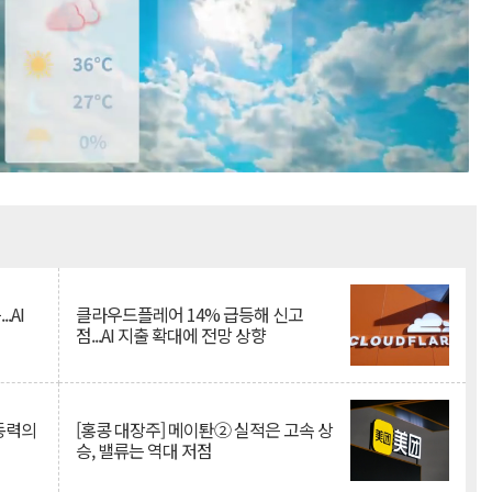
Mute
.AI
클라우드플레어 14% 급등해 신고
점...AI 지출 확대에 전망 상향
 동력의
[홍콩 대장주] 메이퇀② 실적은 고속 상
승, 밸류는 역대 저점