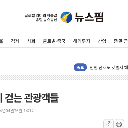
울
경제
사회
글로벌·중국
해외투자
산업
증권·
여수 오동도 인근 해상
추미애, '위안부' 피해
인천 선재도 갯벌서 해
속보
인천서 말다툼 중 어머
'화합' 꺼낸 김민석에
李대통령, ISA 개편 
리 걷는 관광객들
동해중부 전 해상 풍랑
연일 폭염에 온열질환
24년04월26일 14:12
中 전방위 아파트 부양
가
인제 용대리 계곡서 
가