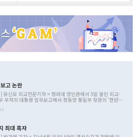
보고 논란
] 유신모 외교전문기자 = 청와대 영빈관에서 5일 열린 외교·
부 부처의 대통령 업무보고에서 정동영 통일부 장관의 '한반도
 구상'과 업무보고 발언이 논란을 빚고 있다. 이날 정 장관의
10
정부 내 조율을 거치지 않은 사안을 정책으로 추진하겠다고 공
는가 하면 사실 관계에 맞지 않은 설명도 있었다. 이재명 대통
로 신중을 기해 달라고 경고했고, 조현 외교부 장관은 '이상
지 최대 흑자
 근거한 비현실적 구상'이라는 비판을 내놨다. 그동안 정 장
책 관련 발언이 물의를 빚은 적은 여러 번 있지만 대통령과 유
] 박가연 기자 = 지난 6월 우리나라의 경상수지가 전월에 이