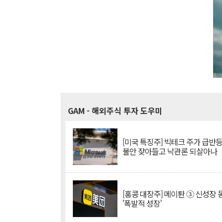
GAM
- 해외주식 투자 도우미
[미국 특징주] 빅테크 주가 급반등..
불안 잦아들고 낙관론 되살아나
[홍콩 대장주] 메이퇀 ③ 신성장
'폭발적 성장'