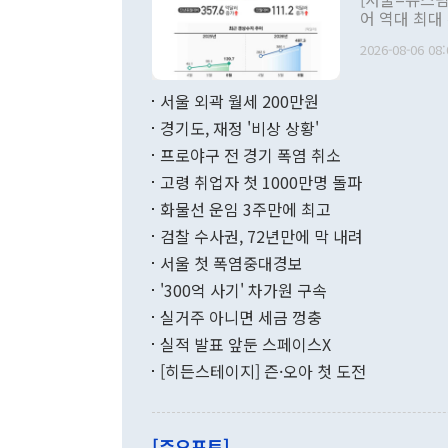
관 부처 장관
어 역대 최대
관의 무리한 
출 호조로 월
다. [정동영 통일부 장관이 지난달 23일 오후 서울 종로구 정부서울청사에
2026-08-06 08:
료=한국은행] 한국은행이 6일 발표한 '2026년 6월 국제수지(잠정)'에
서 취임 1주년 
면 지난 6월
부 장관 권한
1000만달러
서울 외곽 월세 200만원
발전 구상'을
이에 따라 올
적 갈등 해결
경기도, 재정 '비상 상황'
했다. 경상수
결과 혐오의 
9000만달러
프로야구 전 경기 폭염 취소
년간의 CVI
지 기준 상품
고령 취업자 첫 1000만명 돌파
무너졌다고도 
며 월간 기준
현실을 바꾸는
달러로 38.
화물선 운임 3주만에 최고
를 평화 체제
196.9% 급
검찰 수사권, 72년만에 막 내려
함께 4자 대
수출은 160
지만 이 대통
서울 첫 폭염중대경보
(18.6%) 
화공존 정책이
했다. 통관 기
'300억 사기' 차가원 구속
다"고 지적했
(16.4%)
투리가 잡혀 
실거주 아니면 세금 껑충
월(-10억9
쁜 상황이 초
증가와 유류할
실적 발표 앞둔 스페이스X
9·19 군사
기록했지만 
[히든스테이지] 즌·오아 첫 도전
"우리의 선의
로 전환됐다.
으로 약간의 의문
를 기록해 전
관은 업무보고
는 배당수입
주의에 근거한
줄면서 25억
[주요포토]