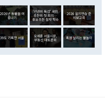
들께서 디스카운트해 주시면 좋겠다"고 선을 그었다. 정 장관
러 증가해 월간 기준 역대 최대 증가 폭을 기록했다. 종전 최대
아 블라디보스토크에서 열리는 '동방경제포럼(EEF)'을 언급하
월(369억9000만달러)을 넘어선 것이다. 직접투자에서는 내국
원에서 (참석을) 검토하고 있다"고 발언한 데 대해서도 조 장관
가 80억1000만달러, 외국인의 국내투자가 46억3000만달러
'선관위 특검' 국민
외교부의 몫"이라며 "아직 거기까지 진도가 나가지 않았다"고
2026년 동물원 여
2026 을지연습 준
. 증권투자에서는 외국인의 국내 주식 매도세가 이어졌다. 외
추천위 첫 회의…
름나기
비보고회
장관이 이날 소개한 대북 구상과 설명은 정부 내 조율을 거치지
주식 투자는 차익실현 매도 등의 영향으로 316억1000만달러
후보추천 절차 착수
서 문제가 있다. 특히 주적 표현 대체와 국호 사용, 9·19 군
(-310억5000만달러)에 이어 역대 최대 순매도 기록을 다시
 4자회담 추진 등은 통일부 장관이 결정할 사안이 아니어서 월
국인의 국내 채권투자는 세계국채지수(WGBI) 자금 유입에도
이 나오고 있다. 이 대통령은 정 장관의 업무보고를 듣고 난
도래 영향으로 증가 폭이 줄어든 52억9000만달러를 기록했
무보고에 발표했다고 승인난 건 아니다"라고 재차 확인했다. 정
오세훈 서울시장,
 해외 증권투자는 주식을 중심으로 35억6000만달러 증가했
39도 기록한 서울
폭염 날리는 물놀이
부동산 대토론회
통은 "정 장관의 발언 내용은 대부분 국가안전보장회의(NSC)
newspim.com
된 사안이 아닌 정 장관의 개인적 생각에 가깝다"며 "안보 관
이 정부의 공식 정책이 아닌 사안을 추진하겠다고 업무보고를
 면전에서 '국군통수권자가 나서야 한다'고 주장한 것은 심각
 5일 청와대 영빈관에서 열린 통일
 외교 안보 부처 업무보고에서 발언하고 있다. [사진=청와대]
장이 현 시점에서 이미 참고가 될 수 없는 과거의 경험 또는 사
식에 기반하고 있다는 것이다. 정 장관이 주장하는 구상은 급
 있는 북한의 전략과 한반도 및 국제 정세를 전혀 반영하지
 비판이 제기되고 있다. 정 장관이 "흘러간 선(先)비핵화만
현실을 바꾸지 못한다"고 언급한 것은 지금까지의 대북 접근
 있다. 북핵 위기 발발 이후 지금까지 모든 핵 협상에서 한국
북한에 선비핵화를 공식적으로 요구한 적이 없기 때문이다. 지
 협상은 북한의 비핵화 조치에 한·미가 상응하는 대가를 제