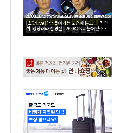
[스팟Live] “당 돌아가는 모습에 분노”…김민
석, 정청래와 신경전 | 26.08.08 더불어민주당
당대표·최고위원 후보 제주 합동연설회