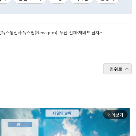
뉴스통신사 뉴스핌(Newspim), 무단 전재-재배포 금지>
맨위로
더보기
arrow_forward_ios