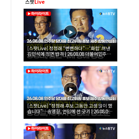
스팟
Live
[스팟Live] 정청래 “뻔뻔하다”…‘화합’ 꺼낸
김민석에 정면 반격 | 26.08.08 더불어민주당
당대표·최고위원 후보 제주 합동연설회
[스팟Live] “정청래 후보 그동안 고생 많이 했
습니다”…송영길, 연임에 선 긋기 | 26.08.08
더불어민주당 당대표·최고위원 후보 제주 합
동연설회