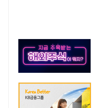
'별똥별 멍' 운영…페르세우스 유성우 관측
 시간당 50mm 이상 폭우…호우경보 발효
90대 숨져…온열질환 여부 조사
기능시험 오전 집중 편성…체감온도 38도 넘으면 중단
가누르기 방지법' 전면 재검토 지시
 시간당 20~30mm 강한 비...가뭄 해소될 듯
지속…내륙 곳곳 소나기
 검토, 민주당 스스로 원칙 뒤집는 것"
…청주·진천 35도, 곳곳 소나기
지·공소청 출범…피해자들 '범죄 사각지대' 우려