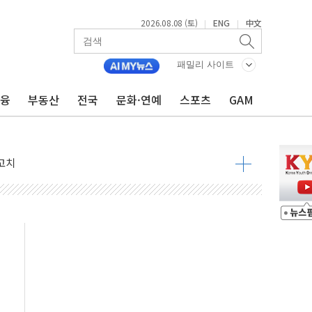
2026.08.08 (토)
ENG
中文
|
|
패밀리 사이트
금융
부동산
전국
문화·연예
스포츠
GAM
 정청래 격차 확대'
타진
최고치
 요구
낮아지며 상승… STOXX 600 지수는 나흘 연속 최고치
세
엘·이란 위협에 맞설 자체 억지력 강화
동
톱'… 美 해상봉쇄 영향
각