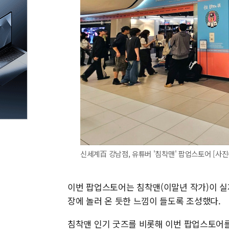
신세계百 강남점, 유튜버 '침착맨' 팝업스토어 [사진
이번 팝업스토어는 침착맨(이말년 작가)이 실
장에 놀러 온 듯한 느낌이 들도록 조성했다.
침착맨 인기 굿즈를 비롯해 이번 팝업스토어를 