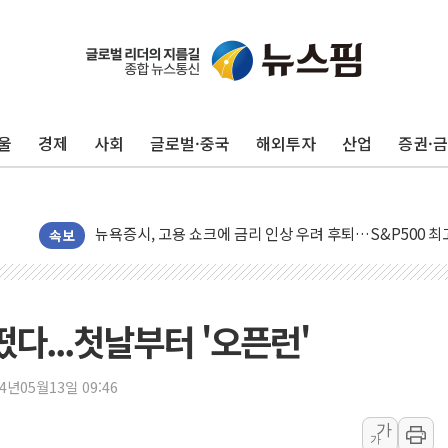
울
경제
사회
글로벌·중국
해외투자
산업
증권·
민주, 오늘 제주·인천 경선 결과 발표...'김민석 재역전 vs
한상협, 업계 개인정보 보안 새판 짠다…'자율규제단체' 
뉴욕증시, 고용 쇼크에 금리 인상 우려 후퇴…S&P500 
트럼프, 쿡 연준 이사 해임 재추진…"26일까지 의혹 소명"
속보
유럽증시, 美 고용 예상 밖 부진에 연준 금리 인상 가능성 
미 연준 매파 기세 꺾이나…고용 감소에 9월 동결 전망 우
[종합] 이슬람 수니파 3국, '공동방위협정' 체결… 이스라
떴다...첫날부터 '오픈런'
트럼프, 백신·자폐증 행정명령 검토…"이르면 다음 주"
美 항소법원, 백악관 무도회장 공사 중단 명령…트럼프 제
24년05월13일 09:46
이란 핵심 원유 수출항 '하르그섬', 최근 1주일 이상 '올스
가
가
美 고용 쇼크에 엔화 장중 급등…시장은 "또 개입했나" 촉