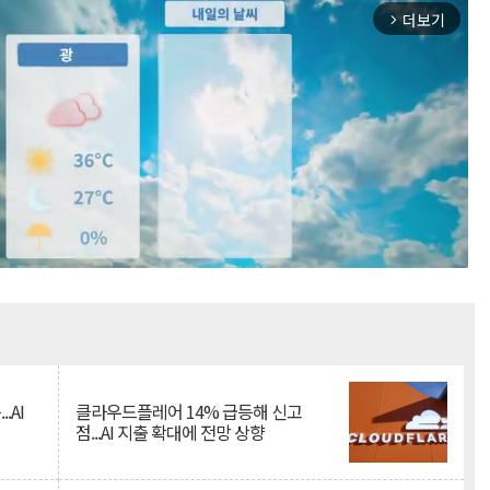
더보기
arrow_forward_ios
Mute
.AI
클라우드플레어 14% 급등해 신고
점...AI 지출 확대에 전망 상향