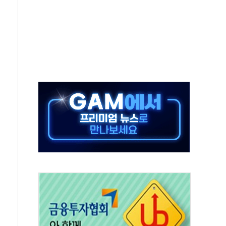
체주 '활짝'
스닥 선물 1%대 상승
상 기대 후퇴
·태양광주↑ VS 트레이드데스크·웬디스↓
 끝까지 찾겠다"
중 완화 전환점"