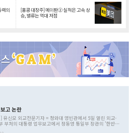
 동력의
[홍콩 대장주] 메이퇀② 실적은 고속 상
승, 밸류는 역대 저점
보고 논란
] 유신모 외교전문기자 = 청와대 영빈관에서 5일 열린 외교·
부 부처의 대통령 업무보고에서 정동영 통일부 장관의 '한반도
 구상'과 업무보고 발언이 논란을 빚고 있다. 이날 정 장관의
10