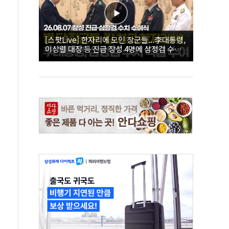
[스팟Live] 한자리에 모인 장군들...李대통령,
이상렬 대장 등 진급 장성 4명에 삼정검 수치
직접 수여｜26.08.07 장성 진급·삼정검 수치
수여식