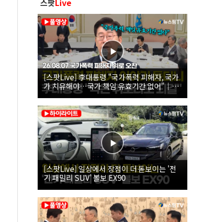
스팟
Live
[스팟Live] 李대통령 "국가폭력 피해자, 국가
가 치유해야…국가 책임 유효기간 없어"｜
26.08.07 국가폭력 피해자 위로 오찬
[스팟Live] 일상에서 장점이 더 돋보이는 '전
기 패밀리 SUV' 볼보 EX90