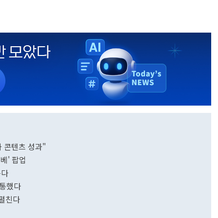
화 콘텐츠 성과"
베' 팝업
뜬다
 통했다
 펼친다