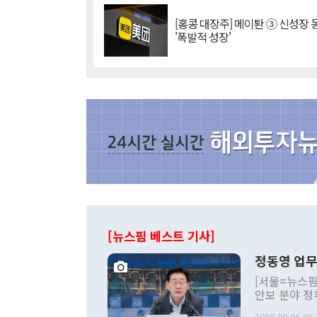
[홍콩 대장주] 메이퇀 ③ 신성장
'폭발적 성장'
[뉴스핌 베스트 기사]
정동영 업무
[서울=뉴스핌
안보 분야 정
평화공존 발전
2026-08-06 06: