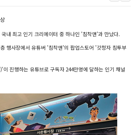
[AI MY 뉴스] 뉴욕 반도체주 프리뷰...美 고용 쇼크에 반도
뉴욕증시 프리뷰, 美 고용 쇼크에 금리 인상 우려 후퇴…나
부상
[종합] 美 7월 고용 2만3000명 감소 '쇼크'…9월 금리 인
 국내 최고 인기 크리에이터 중 하나인 '침착맨'과 만났다.
[사진] 이슬람 수니파 3개국, 공동방위협정 체결
뉴욕증시 개장 전 특징주...아틀라시안·클라우드플레어
1층 행사장에서 유튜버 '침착맨'의 팝업스토어 '갓청자 침투부
보훈부, 미 DPAA와 MOU… "6·25 미군 실종자 7359명
트럼프 "금리 내려야"…파월 때와 달리 워시엔 톤 낮춰
)'이 진행하는 유튜브로 구독자 244만명에 달하는 인기 채널
특정 정치인 측근 포항시 정책특보 내정설...포항시 '시끌'
李 "해남 태양광, 대한민국 다음 100년 밑거름…수도권 집