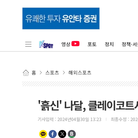
영상
포토
정치
정책·서
홈
스포츠
해외스포츠
'흙신' 나달, 클레이코트
기사입력 :
2024년04월30일 13:23
최종수정 :
20