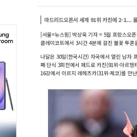
마드리드오픈서 세계 91위 카친에 2-1... 
[서울=뉴스핌] 박상욱 기자 = 5월 프랑스오
클레이코트에서 3시간 4분에 걸친 불꽃 투혼
나달은 30일(한국시간) 자국에서 열린 남자 프
째 단식 3회전에서 페드로 카친(91위·아르헨티나)을
16강에서 이르지 레헤츠카(31위·체코)를 만난