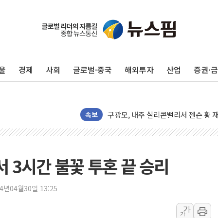
울
경제
사회
글로벌·중국
해외투자
산업
증권·
유럽증시, 견조한 실적 소화하며 대부분
리투아니아 국방 "러, 우크라 드론으로
구광모, 내주 실리콘밸리서 젠슨 황 
뉴욕증시 개장 전 특징주...모더나
속보
김정관 장관 "영업이익 N% 성과급
뉴욕증시 프리뷰, 미 주가선물 AI주
청와대, 북한 단거리 탄도미사일 발사
서 3시간 불꽃 투혼 끝 승리
금값 7주 만에 최고…美 고용 둔화·
[인도증시] 중동 긴장 완화에 실적 호
24년04월30일 13:25
러, 1인칭시점 드론으로 우크라 민간
가
가
[베트남 증시] 지수 하락 속 'DGC