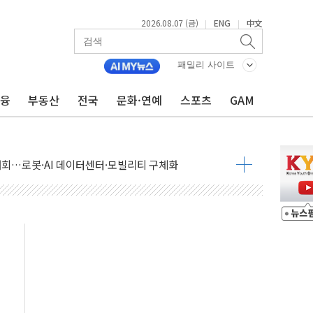
2026.08.07 (금)
ENG
中文
|
|
패밀리 사이트
금융
부동산
전국
문화·연예
스포츠
GAM
 상승… "2분기 기업 순이익 21% 증가" 전망
 나토 회원국 공격 검토… 거짓 깃발 작전"
재회…로봇·AI 데이터센터·모빌리티 구체화
·아이온큐·도어대시↑ VS 샌디스크·피그마·앱러빈↓
 반대…상법·자본시장법 개정 논의"
 차익실현 속 혼조세...웨스턴디지털·샌디스크↓
에 긴급 안보 점검회의
호르무즈 재개방 기대에 강세
조까지, 상승...호실적 보고 기업 상승세 뚜렷
인 '사파리' 공격… 시민들 공포감 극대화 전략
' 임시 주총 기대감에 홀로 상한가…마진 잔액은 사상 최고