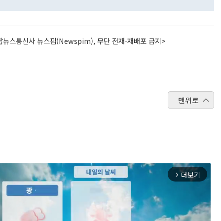
뉴스통신사 뉴스핌(Newspim), 무단 전재-재배포 금지>
맨위로
더보기
arrow_forward_ios