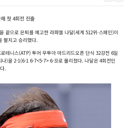
'월가의 황제' 다이먼 "금융시장 레
양주 섬유염색공장서 화재 1명 중상…
올해 첫 4회전 진출
김정관 산업부 장관 "주 52시간 손봐
픈을 끝으로 은퇴를 예고한 라파엘 나달(세계 512위·스페인)이
해군 1함대 창설 80주년…지역과 함께
을 펼치고 승리했다.
[3보] 북, 원산서 동해로 단거리 탄도
우크라 드론 전술, 중남미 콜롬비아에
로테니스(ATP) 투어 무투아 마드리드오픈 단식 32강전 6일
동해해경, 독도 해상서 부유물 감긴 
 2-1(6-1 6-7<5-7> 6-3)로 물리쳤다. 나달은 4회전인
주한미군 "오산기지 누출, 백린 아닌 
다.
구미 폐염산처리업체서 불 2시간30여