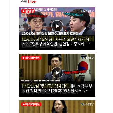
스팟
Live
[스팟Live] *풀영상* 이준석, 보완수사권 폐
지에 "민주당 개악입법, 불안감 가중시켜"｜
26.08.06 개혁신당 보완수사권 폐지 토론회
[스팟Live] '투미TV' 김제경이 내린 李정부 부
동산 정책 점수는? | 26.08.06 서울시 부동산
대토론회