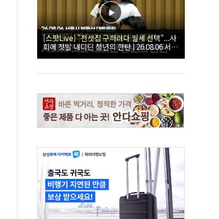
[스팟Live] "전셋집 구하려다 월세 선택"...사
회에 첫발 내디딘 청년의 한탄 | 26.08.06 서울
시 부동산 대토론회