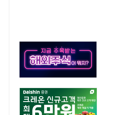
버리지 위험수위…숨은 차입이 더 큰 변수"
대응 1단계 진압 중
야, 경쟁상대 中과 비교해야"
하는 '선봉'의 대민 봉사
미사일 1발 발사… 올해 10번째·42일 만 도발
 새 안보 위기… 반군·마약카르텔이 습득해 전투 활용
어선 구조
무해한 표면 부식 물질"
분만에 진화...외국인 노동자 숨져