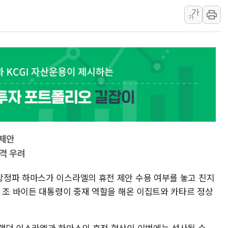
가
[인도증시] 중동 불안 속 유가 상승에 소폭 하락
가
황희 '폐버스 청년주택' SNS 글 역풍에 "정
폭염 누그러지고 가뭄 숙지나...경북동해안권 8
사우디·튀르키예·파키스탄, '공동방위협정' 
신길동 신축도 3.3㎡당 7250만원…써밋 클라
용산공원·그린벨트로 또 충돌…반복되는 국토부
 제안
격 우려
정파 하마스가 이스라엘의 휴전 제안 수용 여부를 놓고 진지
, 조 바이든 대통령이 중재 역할을 해온 이집트와 카타르 정상
했던 이스라엘과 하마스의 휴전 협상이 이번에는 성사될 수