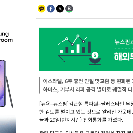
이스라엘, 6주 휴전 인질 맞교환 등 완화된
하마스, 거부시 라파 공격 빌미로 궤멸적 타
[뉴욕=뉴스핌]김근철 특파원=팔레스타인 무장
한 검토를 벌이고 있는 것으로 알려진 가운데
들과 29일(현지시간) 전화통화를 가졌다.
관련 당국과 외신들은 그동안 접점을 찾지 못