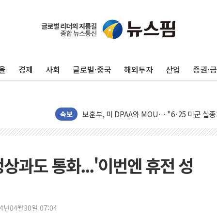
[AI MY 뉴스] 뉴욕 반도체주 프리뷰...美 고
뉴욕증시 프리뷰, 美 고용 쇼크에 금리 인상 
[종합] 美 7월 고용 2만3000명 감소 '쇼크'
울
경제
사회
글로벌·중국
해외투자
산업
증권·
[사진] 이슬람 수니파 3개국, 공동방위협정 
뉴욕증시 개장 전 특징주...아틀라시안·클
보훈부, 미 DPAA와 MOU… "6·25 미군 실
트럼프 "금리 내려야"…파월 때와 달리 워시엔
속보
특정 정치인 측근 포항시 정책특보 내정설...포
李 "해남 태양광, 대한민국 다음 100년 밑거
李 대통령, '6시간 마라톤 부동산 2차 회의'
상과도 통화...'이번엔 휴전 성
트럼프, 中 겨냥 폴리실리콘 관세 15% 부과
[사진] 빈살만과 에르도안의 만남
이란와이어 "이란 최고지도자 위독…곧 사망
24년04월30일 07:04
남동발전, 해남군에 국내 최대 규모 400MW 