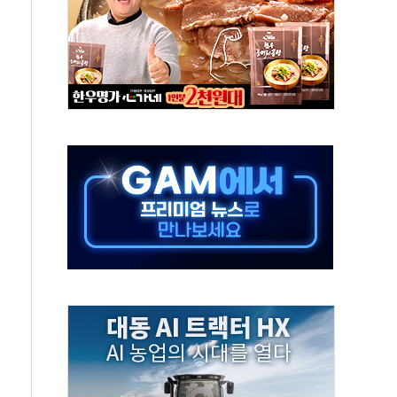
...금융주 낙폭 커
부정책 아냐" 해명
~9일 최대 100mm 호우
체결… 수니파 국가들의 새 안보 협력 구도
비온 59㎡ 18억원대
-서울시 '정책 엇박자'