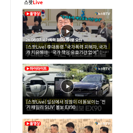
스팟
Live
[스팟Live] 李대통령 "국가폭력 피해자, 국가
가 치유해야…국가 책임 유효기간 없어"｜
26.08.07 국가폭력 피해자 위로 오찬
[스팟Live] 일상에서 장점이 더 돋보이는 '전
기 패밀리 SUV' 볼보 EX90