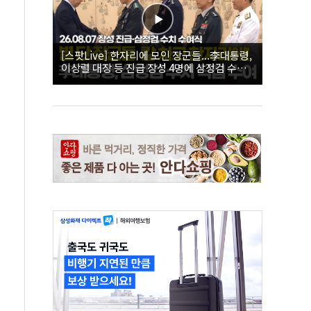
[스팟Live] 한자리에 모인 장군들...李대통령,
이상렬 대장 등 진급 장성 4명에 삼정검 수치
직접 수여｜26.08.07 장성 진급·삼정검 수치
수여식