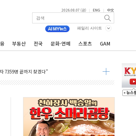
2026.08.07 (금)
ENG
中文
|
|
용 쇼크에 반도체주 '활짝'
우려 후퇴…나스닥 선물 1%대 상승
패밀리 사이트
…9월 금리 인상 기대 후퇴
금융
부동산
전국
문화·연예
스포츠
GAM
체결
라우드플레어·태양광주↑ VS 트레이드데스크·웬디스↓
종자 7359명 끝까지 찾겠다"
 톤 낮춰
항시 '시끌'
름…수도권 집중 완화 전환점"
 주재… "전폭적 공급 확대·속도전 총력"
…美 태양광주 급등
해도 놀랍지 않아"
태양광 착공…여의도 1.6배 규모