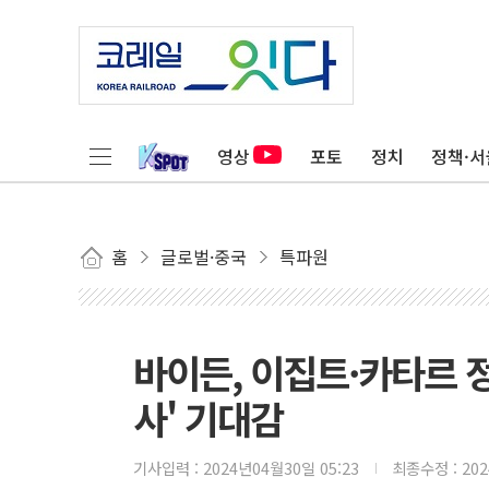
영상
포토
정치
정책·서
홈
글로벌·중국
특파원
바이든, 이집트·카타르 정
사' 기대감
기사입력 :
2024년04월30일 05:23
최종수정 :
20