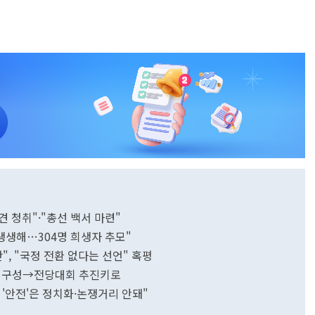
견 청취"·"총선 백서 마련"
생생해…304명 희생자 추모"
만", "국정 전환 없다는 선언" 혹평
대위 구성→전당대회 추진키로
는 '안전'은 정치화·논쟁거리 안돼"