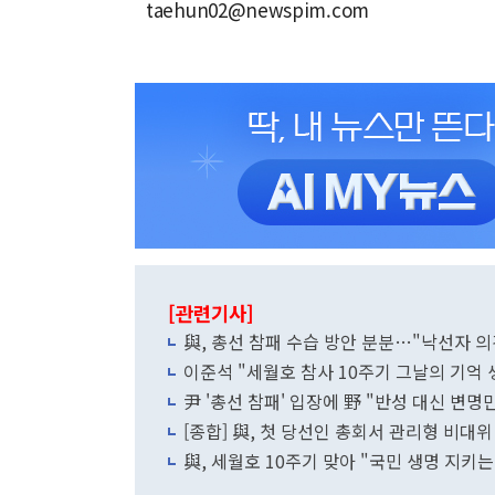
taehun02@newspim.com
[관련기사]
與, 총선 참패 수습 방안 분분…"낙선자 의
이준석 "세월호 참사 10주기 그날의 기억 
尹 '총선 참패' 입장에 野 "반성 대신 변명
[종합] 與, 첫 당선인 총회서 관리형 비
與, 세월호 10주기 맞아 "국민 생명 지키