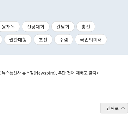
윤재옥
전당대회
간담회
총선
권한대행
초선
수렴
국민의미래
뉴스통신사 뉴스핌(Newspim), 무단 전재-재배포 금지>
맨위로