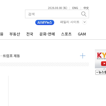
2026.08.08 (토)
ENG
中文
|
|
패밀리 사이트
금융
부동산
전국
문화·연예
스포츠
GAM
체결… 이스라엘·이란 위협에 맞설 자체 억지력 강화
 다음 주"
령…트럼프 제동
 이상 '올스톱'… 美 해상봉쇄 영향
개입했나" 촉각
용 쇼크에 반도체주 '활짝'
우려 후퇴…나스닥 선물 1%대 상승
…9월 금리 인상 기대 후퇴
체결
라우드플레어·태양광주↑ VS 트레이드데스크·웬디스↓