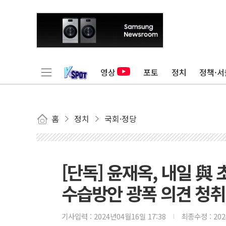
영상
포토
정치
정책·서
홈
정치
국회·정당
[단독] 윤재옥, 내일 
수습방안 광폭 의견 청취
기사입력 :
2024년04월16일 17:38
최종수정 :
20