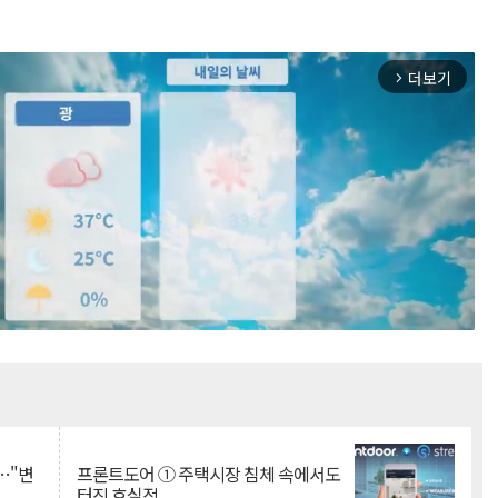
더보기
arrow_forward_ios
Mute
…"변
프론트도어 ① 주택시장 침체 속에서도
터진 호실적