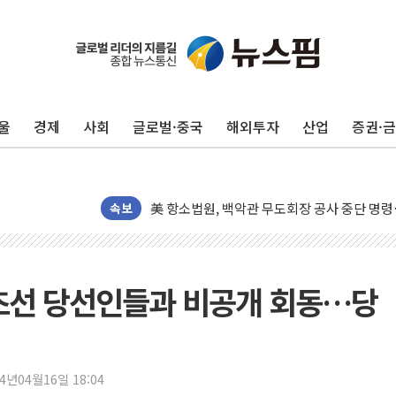
울
경제
사회
글로벌·중국
해외투자
산업
증권·
[종합] 이슬람 수니파 3국, '공동방위협정' 
트럼프, 백신·자폐증 행정명령 검토…"이르면
美 항소법원, 백악관 무도회장 공사 중단 명
속보
이란 핵심 원유 수출항 '하르그섬', 최근 1주일
美 고용 쇼크에 엔화 장중 급등…시장은 "또 
[AI MY 뉴스] 뉴욕 반도체주 프리뷰...美 고
與 초선 당선인들과 비공개 회동…당
뉴욕증시 프리뷰, 美 고용 쇼크에 금리 인상 
[종합] 美 7월 고용 2만3000명 감소 '쇼크'
[사진] 이슬람 수니파 3개국, 공동방위협정 
24년04월16일 18:04
뉴욕증시 개장 전 특징주...아틀라시안·클