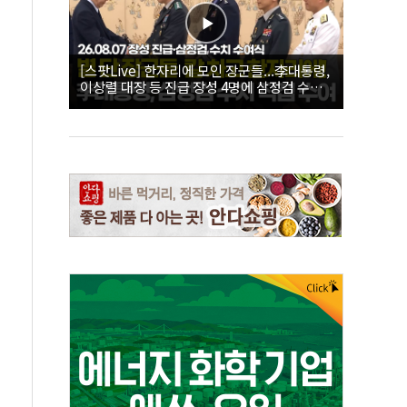
[스팟Live] 한자리에 모인 장군들...李대통령,
이상렬 대장 등 진급 장성 4명에 삼정검 수치
직접 수여｜26.08.07 장성 진급·삼정검 수치
수여식