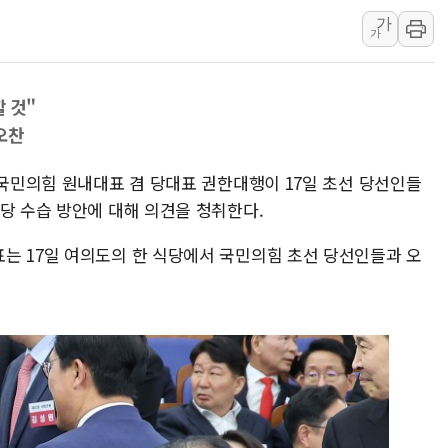
보훈부, 미 DPAA와 MOU… "6·25 미군 실
가
가
트럼프 "금리 내려야"…파월 때와 달리 워시엔
특정 정치인 측근 포항시 정책특보 내정설...포
 것"
李 "해남 태양광, 대한민국 다음 100년 밑거
오찬
李 대통령, '6시간 마라톤 부동산 2차 회의'
트럼프, 中 겨냥 폴리실리콘 관세 15% 부과
 국민의힘 원내대표 겸 당대표 권한대행이 17일 초선 당선인들
[사진] 빈살만과 에르도안의 만남
당 수습 방안에 대해 의견을 청취한다.
이란와이어 "이란 최고지도자 위독…곧 사망
는 17일 여의도의 한 식당에서 국민의힘 초선 당선인들과 오
남동발전, 해남군에 국내 최대 규모 400MW 
[인도증시] 중동 불안 속 유가 상승에 소폭 하락