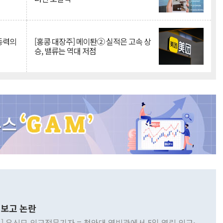
 동력의
[홍콩 대장주] 메이퇀② 실적은 고속 상
승, 밸류는 역대 저점
보고 논란
] 유신모 외교전문기자 = 청와대 영빈관에서 5일 열린 외교·