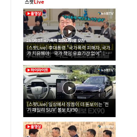
스팟
Live
[스팟Live] 李대통령 "국가폭력 피해자, 국가
가 치유해야…국가 책임 유효기간 없어"｜
26.08.07 국가폭력 피해자 위로 오찬
[스팟Live] 일상에서 장점이 더 돋보이는 '전
기 패밀리 SUV' 볼보 EX90