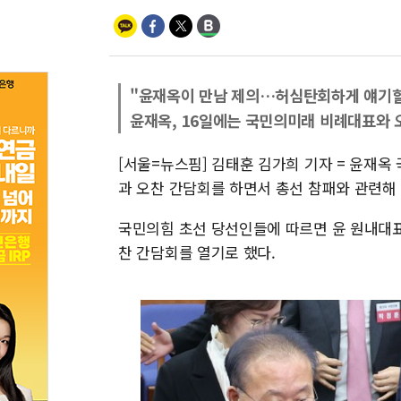
"윤재옥이 만남 제의…허심탄회하게 얘기할
윤재옥, 16일에는 국민의미래 비례대표와 
[서울=뉴스핌] 김태훈 김가희 기자 = 윤재옥
과 오찬 간담회를 하면서 총선 참패와 관련해 
국민의힘 초선 당선인들에 따르면 윤 원내대표
찬 간담회를 열기로 했다.