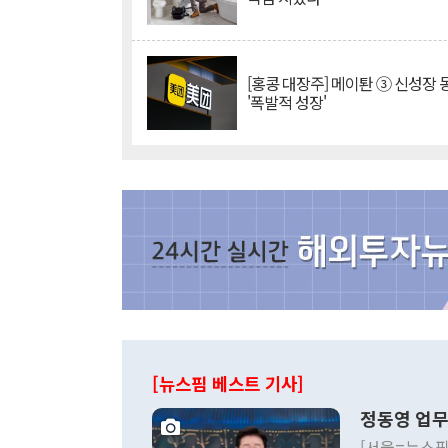
[홍콩 대장주] 메이퇀 ③ 신성장
'폭발적 성장'
[뉴스핌 베스트 기사]
정동영 업무
[서울=뉴스핌