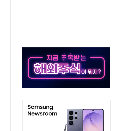
종자 7359명 끝까지 찾겠다"
 톤 낮춰
항시 '시끌'
름…수도권 집중 완화 전환점"
 주재… "전폭적 공급 확대·속도전 총력"
…美 태양광주 급등
해도 놀랍지 않아"
태양광 착공…여의도 1.6배 규모
...금융주 낙폭 커