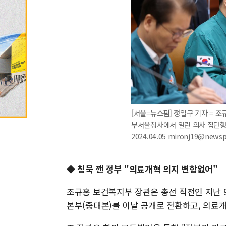
[서울=뉴스핌] 정일구 기자 = 조
부서울청사에서 열린 의사 집단행
2024.04.05 mironj19@news
◆ 침묵 깬 정부 "의료개혁 의지 변함없어"
조규홍 보건복지부 장관은 총선 직전인 지난
본부(중대본)를 이날 공개로 전환하고, 의료