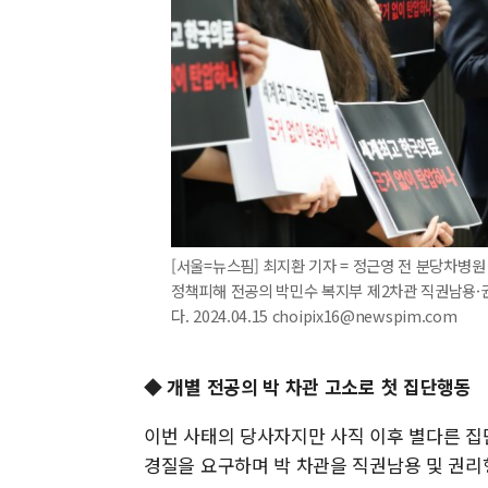
[서울=뉴스핌] 최지환 기자 = 정근영 전 분당차병
정책피해 전공의 박민수 복지부 제2차관 직권남용·
다. 2024.04.15 choipix16@newspim.com
◆ 개별 전공의 박 차관 고소로 첫 집단행동
이번 사태의 당사자지만 사직 이후 별다른 집
경질을 요구하며 박 차관을 직권남용 및 권