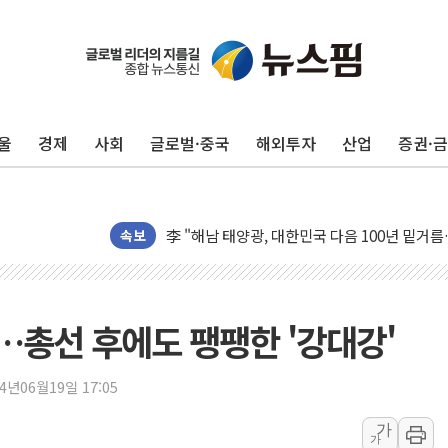
[사진] 이슬람 수니파 3개국, 공동방위협정 체
뉴욕증시 개장 전 특징주...아틀라시안·클
보훈부, 미 DPAA와 MOU… "6·25 미군 실종
울
경제
사회
글로벌·중국
해외투자
산업
증권·
트럼프 "금리 내려야"…파월 때와 달리 워시엔
특정 정치인 측근 포항시 정책특보 내정설...포
李 "해남 태양광, 대한민국 다음 100년 밑거
李 대통령, '6시간 마라톤 부동산 2차 회의' 
속보
트럼프, 中 겨냥 폴리실리콘 관세 15% 부과
[사진] 빈살만과 에르도안의 만남
이란와이어 "이란 최고지도자 위독…곧 사망해
총선 후에도 팽팽한 '강대강'
남동발전, 해남군에 국내 최대 규모 400MW 
[인도증시] 중동 불안 속 유가 상승에 소폭 하락
24년06월19일 17:05
황희 '폐버스 청년주택' SNS 글 역풍에 "정부
가
가
폭염 누그러지고 가뭄 숙지나...경북동해안권 8