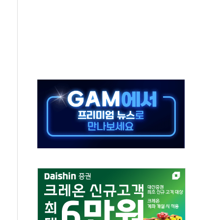
결… 수니파 국가들의 새 안보 협력 구도
비온 59㎡ 18억원대
-서울시 '정책 엇박자'
생애최초만 경쟁 치열
래·ETF 매수에도 고유가·금리·입법 지연 '삼중 부담'
...석유·가스주 올랐지만 빈그룹이 상쇄