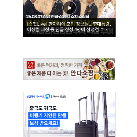
[스팟Live] 한자리에 모인 장군들...李대통령,
이상렬 대장 등 진급 장성 4명에 삼정검 수치
직접 수여｜26.08.07 장성 진급·삼정검 수치
수여식