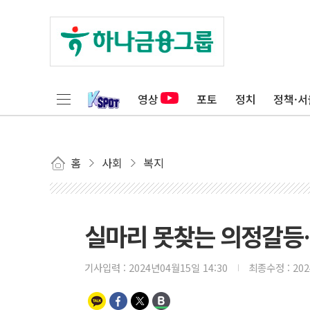
영상
포토
정치
정책·서
홈
사회
복지
실마리 못찾는 의정갈등…
기사입력 :
2024년04월15일 14:30
최종수정 :
20