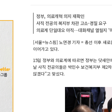
정부, 의료개혁 의지 재확인
사직 전공의 복지부 차관 고소·경질 요구
의료계 단일대오 아직…대화채널 열릴지 '
[서울=뉴스핌] 노연경 기자 = 총선 이후 새
이어가고 있다.
15일 정부와 의료계에 따르면 정부는 닷새만
날 사직 전공의들은 박민수 보건복지부 제2차
않겠다"고 맞섰다.