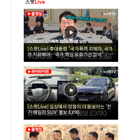
스팟
Live
[스팟Live] 李대통령 "국가폭력 피해자, 국가
가 치유해야…국가 책임 유효기간 없어"｜
26.08.07 국가폭력 피해자 위로 오찬
[스팟Live] 일상에서 장점이 더 돋보이는 '전
기 패밀리 SUV' 볼보 EX90