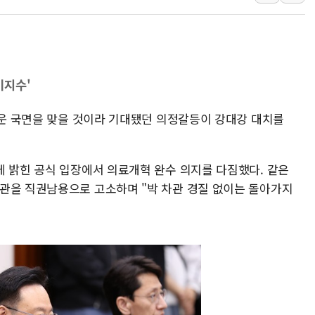
사우디·튀르키예·파키스탄, '공동방위협정' 체
신길동 신축도 3.3㎡당 7250만원…써밋 클라
용산공원·그린벨트로 또 충돌…반복되는 국토부
[AI 부동산 투데이] 특공 전략도 '극과 극'…
미지수'
[코인시황] 비트코인 6만4000달러대 횡보…고
로운 국면을 맞을 것이라 기대됐던 의정갈등이 강대강 대치를
[베트남 증시] 유동성 부진 지속, 강보합 마감
에 밝힌 공식 입장에서 의료개혁 완수 의지를 다짐했다. 같은
관을 직권남용으로 고소하며 "박 차관 경질 없이는 돌아가지