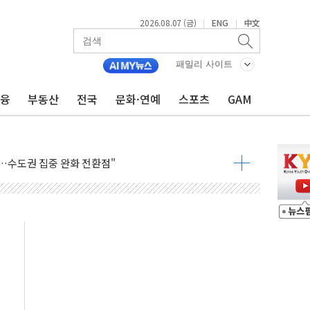
2026.08.07 (금)
ENG
中文
|
|
결
라우드플레어·태양광주↑ VS 트레이드데스크·웬디스↓
패밀리 사이트
자 7359명 끝까지 찾겠다"
금융
부동산
전국
문화·연예
스포츠
GAM
 톤 낮춰
항시 '시끌'
름…수도권 집중 완화 전환점"
주재… "전폭적 공급 확대·속도전 총력"
…美 태양광주 급등
도 놀랍지 않아"
태양광 착공…여의도 1.6배 규모
...금융주 낙폭 커
정책 아냐" 해명
~9일 최대 100mm 호우