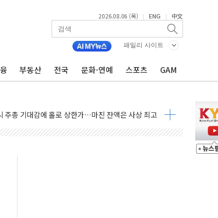
 반대…상법·자본시장법 개정 논의"
2026.08.06 (목)
ENG
中文
|
|
 차익실현 속 혼조세...웨스턴디지털·샌디스크↓
에 긴급 안보 점검회의
패밀리 사이트
호르무즈 재개방 기대에 강세
금융
부동산
전국
문화·연예
스포츠
GAM
조까지, 상승...호실적 보고 기업 상승세 뚜렷
인 '사파리' 공격… 시민들 공포감 극대화 전략
' 임시 주총 기대감에 홀로 상한가…마진 잔액은 사상 최고
버리지 위험수위…숨은 차입이 더 큰 변수"
대응 1단계 진압 중
야, 경쟁상대 中과 비교해야"
하는 '선봉'의 대민 봉사
미사일 1발 발사… 올해 10번째·42일 만 도발
 새 안보 위기… 반군·마약카르텔이 습득해 전투 활용
어선 구조
무해한 표면 부식 물질"