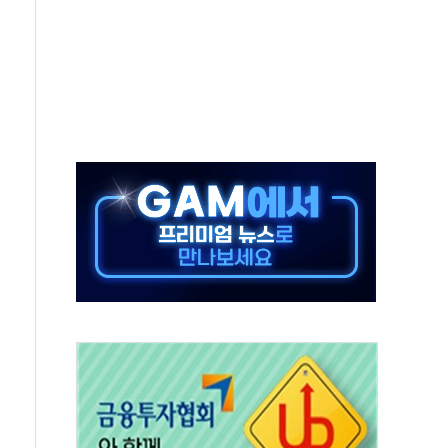
분만에 진화...외국인 노동자 숨져
즌2
축 피해 최소화 '총력 대응'