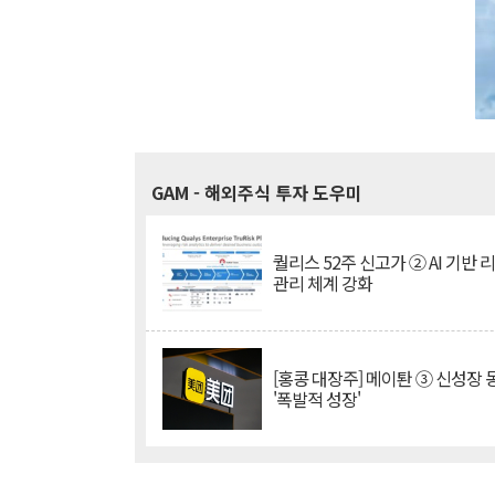
GAM
- 해외주식 투자 도우미
퀄리스 52주 신고가 ② AI 기반 
관리 체계 강화
[홍콩 대장주] 메이퇀 ③ 신성장
'폭발적 성장'