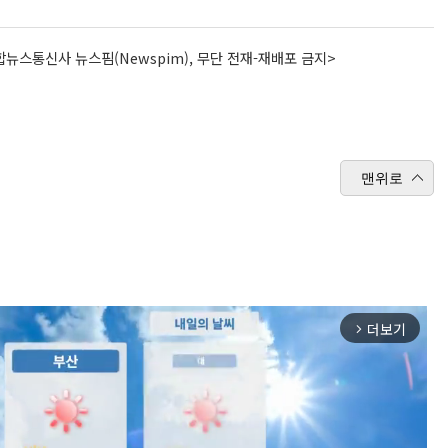
뉴스통신사 뉴스핌(Newspim), 무단 전재-재배포 금지>
맨위로
더보기
arrow_forward_ios