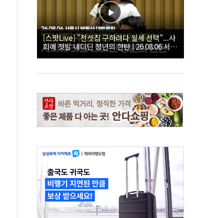
[스팟Live] "전셋집 구하려다 월세 선택"...사
회에 첫발 내디딘 청년의 한탄 | 26.08.06 서울
시 부동산 대토론회