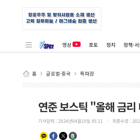
영상
포토
정치
정책·서
홈
글로벌·중국
특파원
연준 보스틱 "올해 금리
기사입력 :
2024년04월10일 05:11
최종수정 :
20