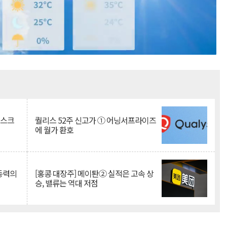
Mute
리스크
퀄리스 52주 신고가 ① 어닝서프라이즈
에 월가 환호
 동력의
[홍콩 대장주] 메이퇀② 실적은 고속 상
승, 밸류는 역대 저점