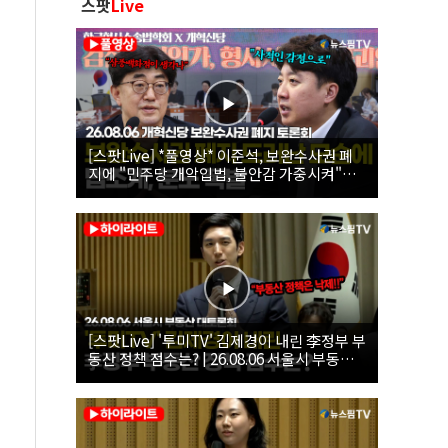
스팟
Live
[스팟Live] *풀영상* 이준석, 보완수사권 폐
지에 "민주당 개악입법, 불안감 가중시켜"｜
26.08.06 개혁신당 보완수사권 폐지 토론회
[스팟Live] '투미TV' 김제경이 내린 李정부 부
동산 정책 점수는? | 26.08.06 서울시 부동산
대토론회