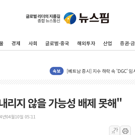
김정관 장관 "영업이익 N% 성과급
뉴욕증시 프리뷰, 미 주가선물 AI주
청와대, 북한 단거리 탄도미사일 발사
금값 7주 만에 최고…美 고용 둔화·
울
경제
사회
글로벌·중국
해외투자
산업
증권·
[인도증시] 중동 긴장 완화에 실적 호
러, 1인칭시점 드론으로 우크라 민간
[베트남 증시] 지수 하락 속 'DGC
'월가의 황제' 다이먼 "금융시장 레
속보
양주 섬유염색공장서 화재 1명 중상…
김정관 산업부 장관 "주 52시간 손봐
해군 1함대 창설 80주년…지역과 함께
 내리지 않을 가능성 배제 못해"
[3보] 북, 원산서 동해로 단거리 탄도
우크라 드론 전술, 중남미 콜롬비아에
24년04월10일 05:11
동해해경, 독도 해상서 부유물 감긴 
가
가
주한미군 "오산기지 누출, 백린 아닌 