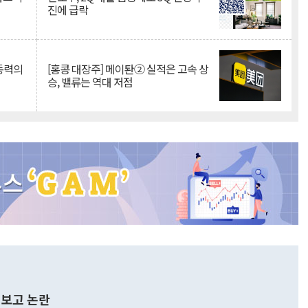
진에 급락
 동력의
[홍콩 대장주] 메이퇀② 실적은 고속 상
승, 밸류는 역대 저점
보고 논란