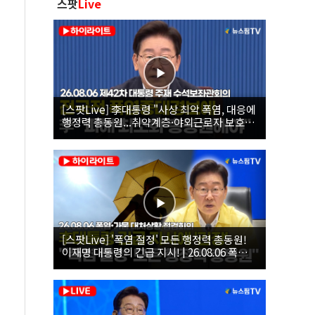
스팟
Live
[스팟Live] 李대통령 "사상 최악 폭염, 대응에
행정력 총동원...취약계층·야외근로자 보호에
힘써야"｜26.08.06 제42차 대통령 주재 수석
보좌관회의
[스팟Live] '폭염 절정' 모든 행정력 총동원!
이재명 대통령의 긴급 지시! | 26.08.06 폭염•
가뭄 대처상황 점검회의