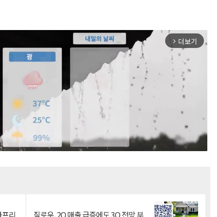
더보기
arrow_forward_ios
Mute
·아프리
질로우, 2Q 매출 급증에도 3Q 전망 부