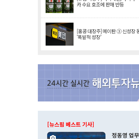
카 수요 호조에 판매 반등
[홍콩 대장주] 메이퇀 ③ 신성장
'폭발적 성장'
[뉴스핌 베스트 기사]
정동영 업무