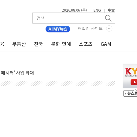
2026.08.06 (목)
ENG
中文
|
|
패밀리 사이트
금융
부동산
전국
문화·연예
스포츠
GAM
니다"…원주 A아파트 '입주민 3인방' 정면 반박
 밑그림, 중국 全月 1대 5백만 지질도 완성
커패시터' 사업 확대
주 추가 매입
 849억원…전년 比 22.3%↑
영업익 1037억원…상반기 역대 최대
항공우주·방산으로 넓힌다
DNA 백신 플랫폼' 美 특허 확보
관 이전' 대응 '맞손'
↑…상승폭 커졌지만 고가주택 밀집된 강남·서초 둔화