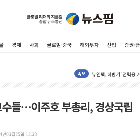
울
경제
사회
글로벌·중국
해외투자
산업
증권·
[단독] "입주민 갑질 아
유인우주선 달 착륙지 선정
뉴인텍, 하반기 '전력용 
속보
듀오백 정관영 대표, 자사
BGF리테일, 2분기 영업익
휴젤, 매출 2545억원·
교수들…이주호 부총리, 경상국립
포스코, 희귀가스 사업 
진원생명과학, '코로나19 
경북도·대구시 '2차 공공기
24년03월25일 12:38
서울 아파트값 0.26%