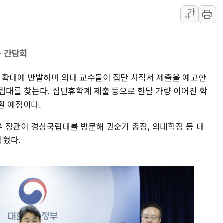
가
효성중공업, 덴마크에 초고
가
딥시크, AI 서비스 가격 
CJ프레시웨이, 2분기 영
과 간담회
초박빙 경선에 친명계 '추가
구리시 입주업종 확대…'
정원 확대에 반발하며 의대 교수들이 집단 사직서 제출을 예고한
KCC, 실적은 주춤했지만
립대를 찾는다. 집단휴학계 제출 등으로 한달 가량 이어진 학
정점식 "사관학교 통합 정
할 예정이다.
장동혁 "李대통령 재판 
 장관이 경상국립대를 방문해 권순기 총장, 의대학장 등 대
日, 아키타에 일본 최대 
밝혔다.
[종합] 李대통령 "취약계