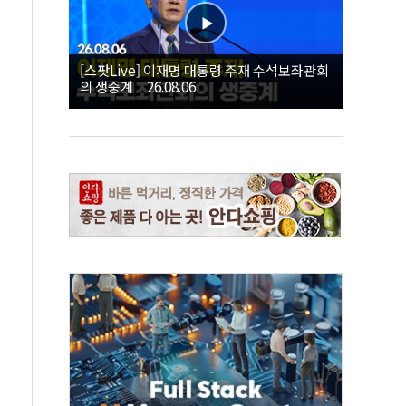
[스팟Live] 이재명 대통령 주재 수석보좌관회
의 생중계｜26.08.06