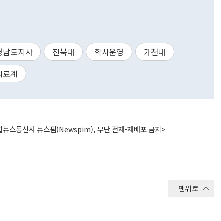
경남도지사
전북대
학사운영
가천대
의료계
뉴스통신사 뉴스핌(Newspim), 무단 전재-재배포 금지>
맨위로