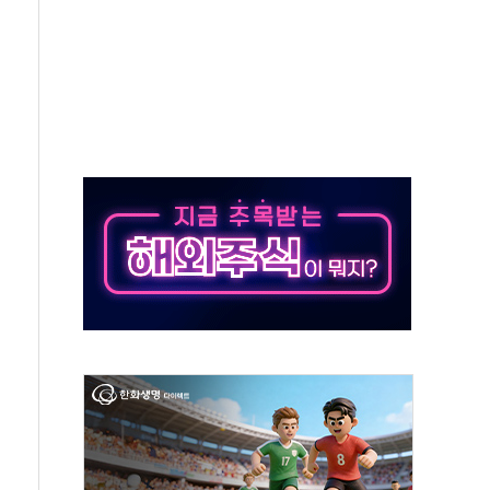
압변압기 첫 공급...국가 전력망에 첫 입성
대대적 인상 계획...업계 파장 예고
업익 14.2% 감소…"온라인 사업으로 성장"
 투표' 요구...친청계 응집력 '희석' 전략 통할까
현대 테라타워 구리갈매' 공급
…'매출 절반' 실리콘 반등에 하반기 기대
치 프레임에 졸속 추진…'잼데믹' 안보까지 몰고 와"
재개해야 여론조사 51.9%…그것이 국민의 뜻"
규모의 AI 데이터센터 건설 추진
층 안부에 AI 활용…이주노동자 폭염 방치, 국격 훼손"