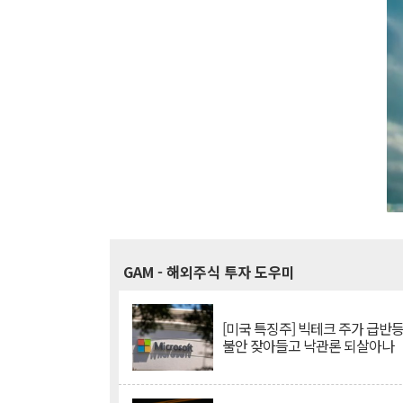
GAM
- 해외주식 투자 도우미
[미국 특징주] 빅테크 주가 급반등..
불안 잦아들고 낙관론 되살아나