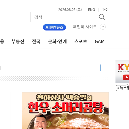
2026.08.08 (토)
ENG
中文
|
|
패밀리 사이트
금융
부동산
전국
문화·연예
스포츠
GAM
 요구
낮아지며 상승… STOXX 600 지수는 나흘 연속 최고치
세
엘·이란 위협에 맞설 자체 억지력 강화
동
톱'… 美 해상봉쇄 영향
각
체주 '활짝'
스닥 선물 1%대 상승
상 기대 후퇴