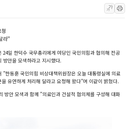
가
[사진] 이슬람 수니파 3개국, 공동방위협정 체결
가
뉴욕증시 개장 전 특징주...아틀라시안·클라우드플레어
보훈부, 미 DPAA와 MOU… "6·25 미군 실종자 7359명
요청
트럼프 "금리 내려야"…파월 때와 달리 워시엔 톤 낮춰
달라"
특정 정치인 측근 포항시 정책특보 내정설...포항시 '시끌'
李 "해남 태양광, 대한민국 다음 100년 밑거름…수도권 집
은 24일 한덕수 국무총리에게 여당인 국민의힘과 협의해 전공
李 대통령, '6시간 마라톤 부동산 2차 회의' 주재… "전폭
리 방안을 모색하라고 지시했다.
트럼프, 中 겨냥 폴리실리콘 관세 15% 부과…美 태양광주
해 "한동훈 국민의힘 비상대책위원장은 오늘 대통령실에 의료
[사진] 빈살만과 에르도안의 만남
을 유연하게 처리해 달라고 요청해 왔다"며 이같이 밝혔다.
리 방안 모색과 함께 "의료인과 건설적 협의체를 구성해 대화