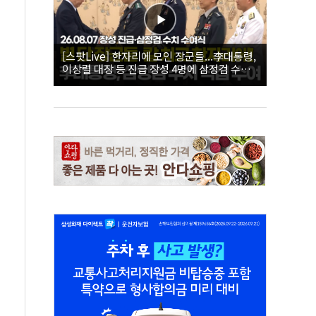
[스팟Live] 한자리에 모인 장군들...李대통령,
이상렬 대장 등 진급 장성 4명에 삼정검 수치
직접 수여｜26.08.07 장성 진급·삼정검 수치
수여식