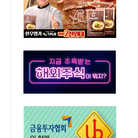
·태양광주↑ VS 트레이드데스크·웬디스↓
 끝까지 찾겠다"
중 완화 전환점"
적 공급 확대·속도전 총력"
 급등