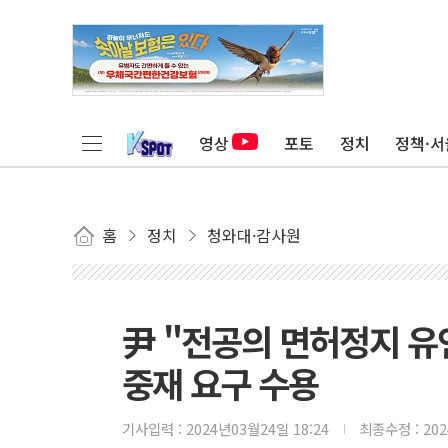
영상
포토
정치
정책·서
홈
정치
청와대·감사원
尹 "전공의 면허정지 유연
중재 요구 수용
기사입력 :
2024년03월24일 18:24
최종수정 :
20