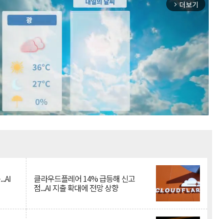
더보기
arrow_forward_ios
Mute
.AI
클라우드플레어 14% 급등해 신고
점...AI 지출 확대에 전망 상향