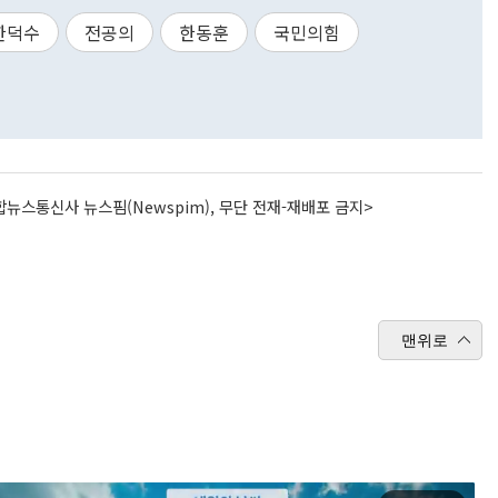
한덕수
전공의
한동훈
국민의힘
뉴스통신사 뉴스핌(Newspim), 무단 전재-재배포 금지>
맨위로