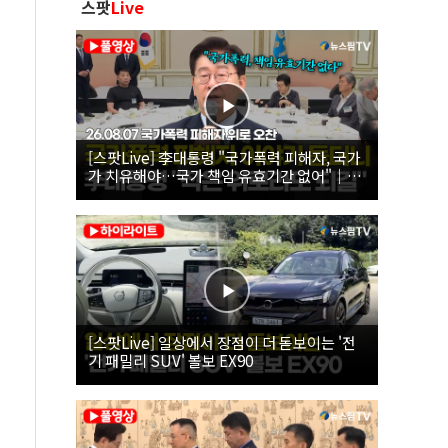
스팟
Live
[스팟Live] 李대통령 "국가폭력 피해자, 국가
가 치유해야…국가 책임 유효기간 없어"｜
26.08.07 국가폭력 피해자 위로 오찬
[스팟Live] 일상에서 장점이 더 돋보이는 '전
기 패밀리 SUV' 볼보 EX90