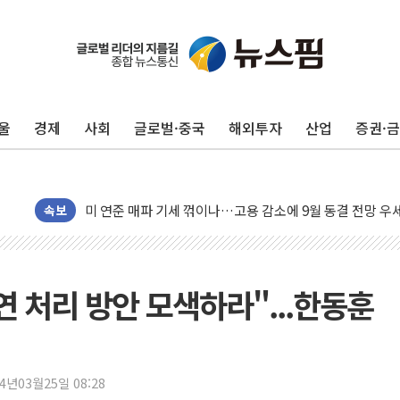
울
경제
사회
글로벌·중국
해외투자
산업
증권·
트럼프, 쿡 연준 이사 해임 재추진…"26일까지 의혹 소명"
유럽증시, 美 고용 예상 밖 부진에 연준 금리 인상 가능성 
미 연준 매파 기세 꺾이나…고용 감소에 9월 동결 전망 우
[종합] 이슬람 수니파 3국, '공동방위협정' 체결… 이스라
속보
트럼프, 백신·자폐증 행정명령 검토…"이르면 다음 주"
美 항소법원, 백악관 무도회장 공사 중단 명령…트럼프 제
이란 핵심 원유 수출항 '하르그섬', 최근 1주일 이상 '올스
 처리 방안 모색하라"...한동훈
美 고용 쇼크에 엔화 장중 급등…시장은 "또 개입했나" 촉
[AI MY 뉴스] 뉴욕 반도체주 프리뷰...美 고용 쇼크에 반도
뉴욕증시 프리뷰, 美 고용 쇼크에 금리 인상 우려 후퇴…나
24년03월25일 08:28
[종합] 美 7월 고용 2만3000명 감소 '쇼크'…9월 금리 인