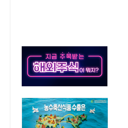
억원…순이익 흑자 전환
 따른 중과세는 과세 원칙 어긋나"
이용자수 1000만 돌파
고한 파트너십 이어갈 예정"
항의 서한…"표현의 자유 위협"
.2분기 영업이익 121% 급증
울·경기·충북 선관위 등 추가 압수수색
, 30일 2주년 기념 행사
..RSU 세제지원 긍정 검토되길"