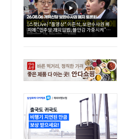
[스팟Live] *풀영상* 이준석, 보완수사권 폐
지에 "민주당 개악입법, 불안감 가중시켜"｜
26.08.06 개혁신당 보완수사권 폐지 토론회