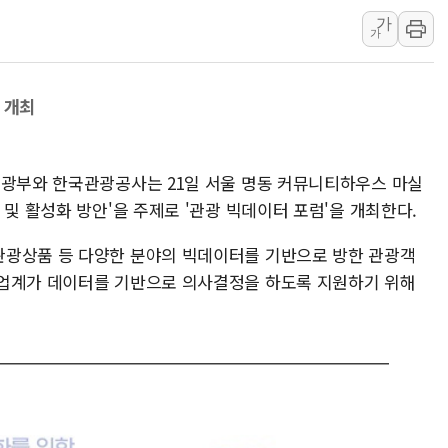
가
와이즈버즈, 상반기 매출 245
가
배준영 의원 "거주 사용 형태에
[컨콜] 네이버, AI탭 월간 활성 
 개최
[컨콜] 네이버, "엔비디아와 공
美공화, 韓 '개정 정통망법'에 
롯데쇼핑, 백화점이 이끈 반등..
관광부와 한국관광공사는 21일 서울 명동 커뮤니티하우스 마실
합수본, '투표율 조작 의혹' 서
 및 활성화 방안'을 주제로 '관광 빅데이터 포럼'을 개최한다.
교원그룹 펫 프렌들리 호텔 '키녹'
관광상품 등 다양한 분야의 빅데이터를 기반으로 방한 관광객
벤처업계 "정부 세제개편안 환영.
광업계가 데이터를 기반으로 의사결정을 하도록 지원하기 위해