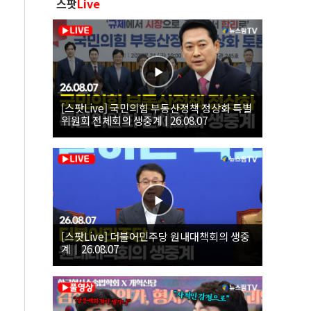
스팟
Live
[스팟Live] 국민의힘 부동산정책 정상화 특별
위원회 전체회의 생중계 | 26.08.07
[스팟Live] 더불어민주당 원내대책회의 생중
계｜26.08.07