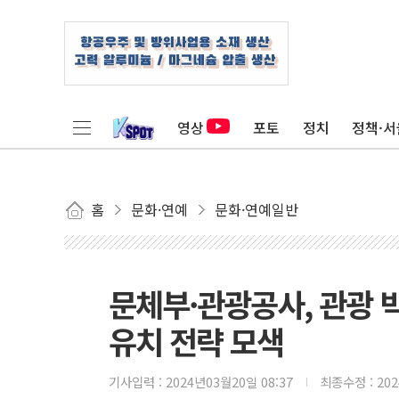
영상
포토
정치
정책·서
홈
문화·연예
문화·연예일반
문체부·관광공사, 관광 
유치 전략 모색
기사입력 :
2024년03월20일 08:37
최종수정 :
20