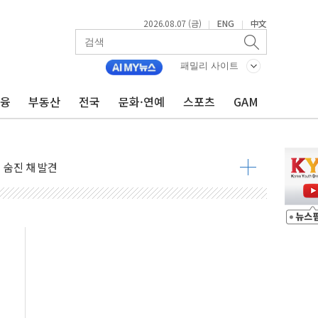
2026.08.07 (금)
ENG
中文
|
|
패밀리 사이트
금융
부동산
전국
문화·연예
스포츠
GAM
달러 건넨 韓기업 조사… "관세 무마용 뇌물 의혹"
품공사 등 20곳 '최우수'...인천환경공단 등 '부진'
 숨진 채 발견
보안기업, 중국제 공유기서 '백도어' 발견
않겠다"
회원 수 세계 1위…국내 회원 34% 증가
 혜택 강화...새벽 배송 도입 예정
으로 부동산과 건강까지 영역 확장 예정
장기공급 합의에 7%대 급등
IT 2026' 참가