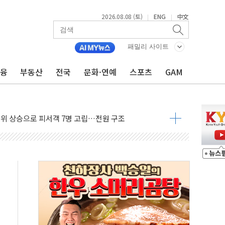
니 흉기 살해…10대 아들 체포
2026.08.08 (토)
ENG
中文
|
|
 '뻔뻔' 받아친 정청래…제주 연설서 신경전 고조
재검토 지시…與 "적극 환영"·野 "졸속 국정"
패밀리 사이트
주의보…10일까지 최대 3.5m 높은 물결
금융
부동산
전국
문화·연예
스포츠
GAM
 사망 23명…정부, 비상대응기구 가동
, 수도 베이징도 부동산 규제 철폐
수위 상승으로 피서객 7명 고립…전원 구조
'별똥별 멍' 운영…페르세우스 유성우 관측
 시간당 50mm 이상 폭우…호우경보 발효
90대 숨져…온열질환 여부 조사
기능시험 오전 집중 편성…체감온도 38도 넘으면 중단
가누르기 방지법' 전면 재검토 지시
 시간당 20~30mm 강한 비...가뭄 해소될 듯
지속…내륙 곳곳 소나기
 검토, 민주당 스스로 원칙 뒤집는 것"