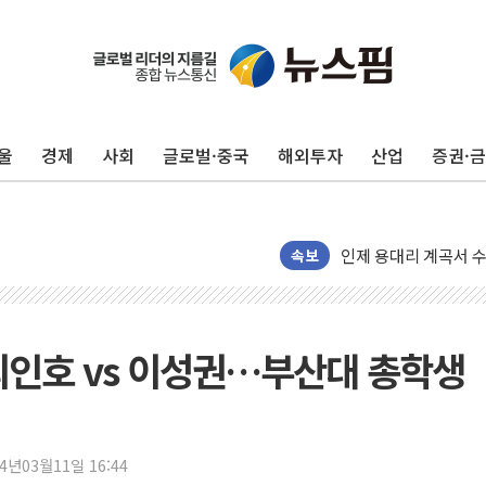
인천서 말다툼 중 어머
'화합' 꺼낸 김민석에
李대통령, ISA 개편 
동해중부 전 해상 풍랑
울
경제
사회
글로벌·중국
해외투자
산업
증권·
연일 폭염에 온열질환
中 전방위 아파트 부양
인제 용대리 계곡서 
동해시, 11~14일 
속보
강원 중·남부 동해안
청양 밭에서 일하던 
폭염에 車 운전면허 
 최인호 vs 이성권…부산대 총학생
李대통령, 'ISA·주
'호우 특보' 경북 울진
주말 무더위·열대야 
24년03월11일 16:44
오세훈 "용산공원 주택