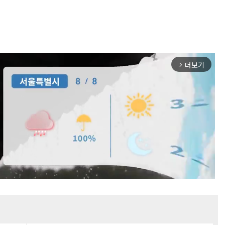
더보기
arrow_forward_ios
Mute