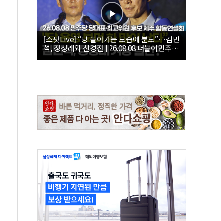
[스팟Live] “당 돌아가는 모습에 분노”…김민
석, 정청래와 신경전 | 26.08.08 더불어민주당
당대표·최고위원 후보 제주 합동연설회