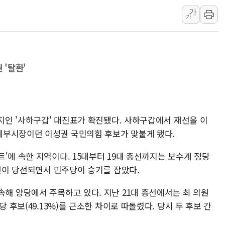
가
충북 주말 무더위 지속
가
10월 보완수사권 폐
한상협, 업계 개인정보
 '탈환'
전지인 '사하구갑' 대진표가 확진됐다. 사하구갑에서 재선을 이
제부시장이던 이성권 국민의힘 후보가 맞붙게 됐다.
'에 속한 지역이다. 15대부터 19대 총선까지는 보수계 정당
의원이 당선되면서 민주당이 승기를 잡았다.
해 양당에서 주목하고 있다. 지난 21대 총선에서는 최 의원
 후보(49.13%)를 근소한 차이로 따돌렸다. 당시 두 후보 간