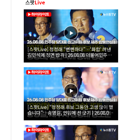
스팟
Live
[스팟Live] 정청래 “뻔뻔하다”…‘화합’ 꺼낸
김민석에 정면 반격 | 26.08.08 더불어민주당
당대표·최고위원 후보 제주 합동연설회
[스팟Live] “정청래 후보 그동안 고생 많이 했
습니다”…송영길, 연임에 선 긋기 | 26.08.08
더불어민주당 당대표·최고위원 후보 제주 합
동연설회