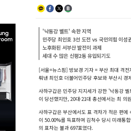
'낙동강 벨트' 속한 지역
민주당 최인호 3선 도전 vs 국민의힘 이성권
노후화된 서부산 발전이 과제
세대 수 많은 신평2동 유입되기도
[서울=뉴스핌] 방보경 기자 = 부산 최대 격
뤄낸 최인호 더불어민주당 후보와 부산시 경
사하구갑은 민주당 지지세가 강한 '낙동강 벨트
이 당선했지만, 20대·21대 총선에서는 최 
사하구갑은 부산에서도 표 격차가 적은 편에 속
이 50.00%를 득표하며 김척수 당시 미래통합당
의 표차는 불과 697표였다.