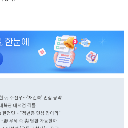
헌 vs 주진우…'재건축' 민심 공략
호…대북관 대척점 격돌
 vs 한정민…"청년층 민심 잡아라"
진…野 우세 속 與 탈환 가능할까