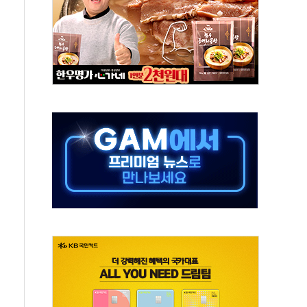
…청주·진천 35도, 곳곳 소나기
지·공소청 출범…피해자들 '범죄 사각지대' 우려
 보안 새판 짠다…'자율규제단체' 타진