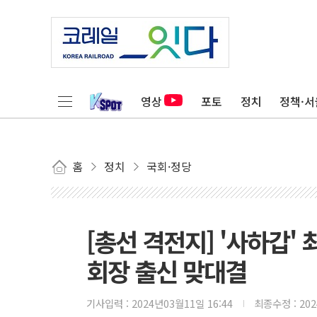
영상
포토
정치
정책·서
홈
정치
국회·정당
[총선 격전지] '사하갑'
회장 출신 맞대결
기사입력 :
2024년03월11일 16:44
최종수정 :
20