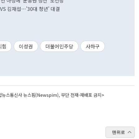
.3선 아성에 '운동권 청산' 도전장
VS 김재섭…'30대 청년' 대결
의힘
이성권
더불어민주당
사하구
뉴스통신사 뉴스핌(Newspim), 무단 전재-재배포 금지>
맨위로