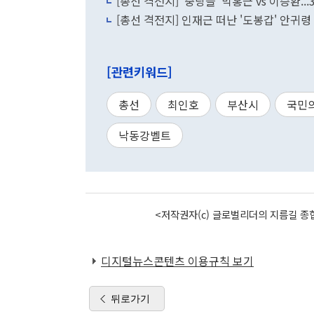
[총선 격전지] '중랑을' 박홍근 vs 이승환..
[총선 격전지] 인재근 떠난 '도봉갑' 안귀령 
[관련키워드]
총선
최인호
부산시
국민
낙동강벨트
<저작권자(c) 글로벌리더의 지름길 종합
디지털뉴스콘텐츠 이용규칙 보기
뒤로가기