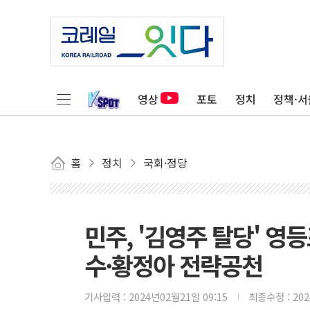
영상
포토
정치
정책·서
홈
정치
국회·정당
민주, '김영주 탈당' 영
수·황정아 전략공천
기사입력 :
2024년02월21일 09:15
최종수정 :
20