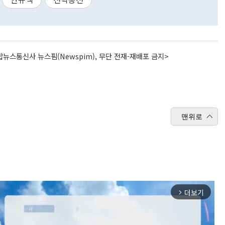
뉴스통신사 뉴스핌(Newspim), 무단 전재-재배포 금지>
맨위로
더보기
arrow_forward_ios