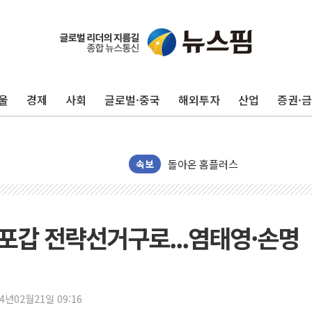
수박으로 여름 나는 하마
전남광주 구례 산불 32분 만에 주
캠코, 5918억원 규모 압류재산 15
울
경제
사회
글로벌·중국
해외투자
산업
증권·
[시승기] 공간·승차감 잡은 볼보 E
가오픈한 홈플러스
돌아온 홈플러스
[종합] 청도 흥선리 야산 산불 1
속보
한미 법카 제보자 "신동국과 무관
라인게임즈, '콰이어트' 테스트 참
에어로케이항공, 청주-중국 청두 노
등포갑 전략선거구로...염태영·손명
네이버, AI 브리핑 도입 후 블로그
SKT, '8월 월간 럭키 페스타' 실시
LG헬로비전 '헬로모바일', 교보문
24년02월21일 09:16
KTis, 02-114로 카카오 T 택시