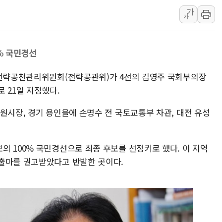
가
해군1함대 '창설 80주년' 기념식.
가
원주시, 첨단의료복합단지 지정 준
삼척시, 무건리 이끼폭포 생태탐방
0% 국민경선
전남광주 화정역 인근 도로 4중 
청도 문수리 야산서 산불 진화 중.
 전략공천관리위원회(전략공관위)가 4선의 김영주 국회부의장
'해병 순직 책임' 임성근 전 사단장
 21일 지정했다.
원시장, 경기 용인을에 손명수 전 국토교통부 차관, 대전 유성
의 100% 국민경선으로 최종 후보를 선정키로 했다. 이 지역
출마를 권고받았다고 반발한 곳이다.