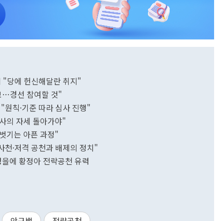
백 "당에 헌신해달란 취지"
보…경선 참여할 것"
 "원칙·기준 따라 심사 진행"
견리사의 자세 돌아가야"
 벗기는 아픈 과정"
실·사천·저격 공천과 배제의 정치"
 유성을에 황정아 전략공천 유력
안규백
전략공천