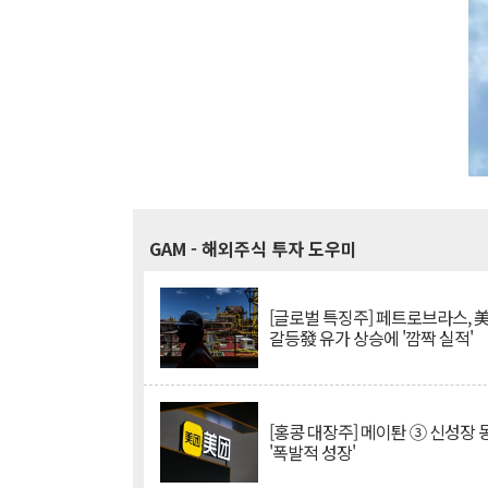
GAM
- 해외주식 투자 도우미
[글로벌 특징주] 페트로브라스, 
갈등發 유가 상승에 '깜짝 실적'
[홍콩 대장주] 메이퇀 ③ 신성장
'폭발적 성장'