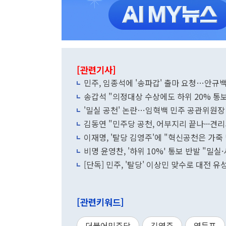
[관련기사]
민주, 임종석에 '송파갑' 출마 요청…안규
송갑석 "의정대상 수상에도 하위 20% 통
'밀실 공천' 논란…임혁백 민주 공관위원장
김동연 "민주당 공천, 어부지리 끝나···
이재명, '탈당 김영주'에 "혁신공천은 가죽
비명 윤영찬, '하위 10%' 통보 반발 "밀
[단독] 민주, '탈당' 이상민 맞수로 대전
[관련키워드]
더불어민주당
김영주
영등포