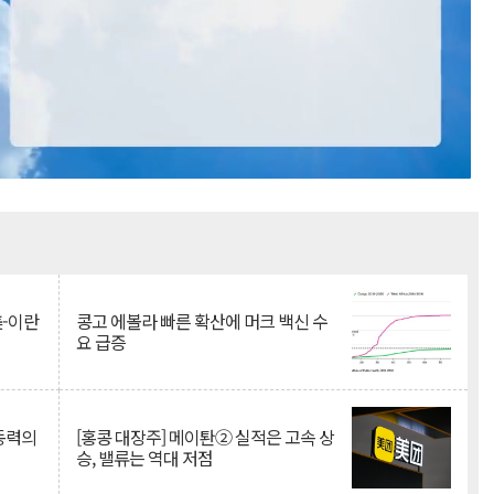
Mute
美-이란
콩고 에볼라 빠른 확산에 머크 백신 수
요 급증
 동력의
[홍콩 대장주] 메이퇀② 실적은 고속 상
승, 밸류는 역대 저점