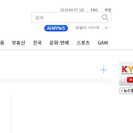
2026.08.07 (금)
ENG
中文
|
|
불 진화...인명피해 없어
패밀리 사이트
06건 공매
금융
부동산
전국
문화·연예
스포츠
GAM
X90…'올 터치'는 호불호
시간36분만에 주불진화....인명피해 없어
…자료는 전·현직 직원으로부터 확보"
가자 3만 명 돌파
선 운항허가 취득...중국 노선 다변화
 창작자 지원 규모 2배 확대
...휴대폰 결제 최대 6000원 할인
고 제휴 전자책 요금제 출시
 호출 서비스