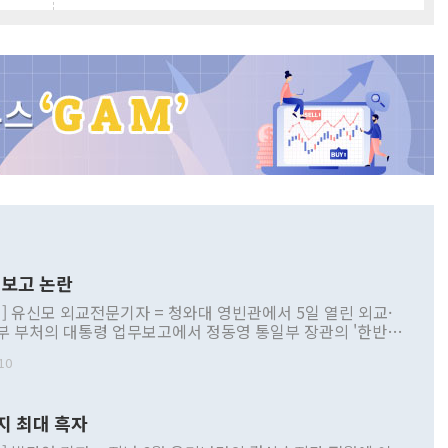
보고 논란
] 유신모 외교전문기자 = 청와대 영빈관에서 5일 열린 외교·
부 부처의 대통령 업무보고에서 정동영 통일부 장관의 '한반도
 구상'과 업무보고 발언이 논란을 빚고 있다. 이날 정 장관의
10
정부 내 조율을 거치지 않은 사안을 정책으로 추진하겠다고 공
는가 하면 사실 관계에 맞지 않은 설명도 있었다. 이재명 대통
로 신중을 기해 달라고 경고했고, 조현 외교부 장관은 '이상
지 최대 흑자
 근거한 비현실적 구상'이라는 비판을 내놨다. 그동안 정 장
책 관련 발언이 물의를 빚은 적은 여러 번 있지만 대통령과 유