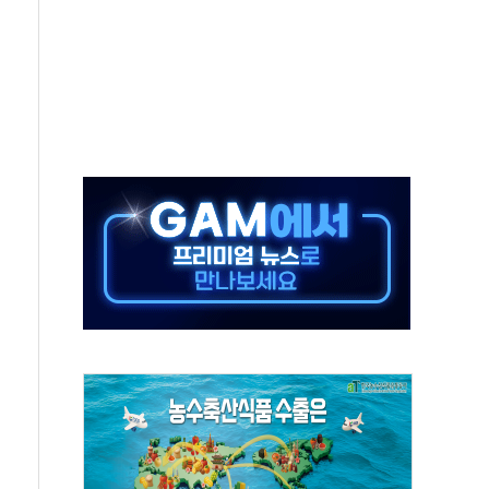
..지역축제 '불금전파, 송정'과 상생
비 본격화…'AI 데이터 기반 메디테크 혁신허브' 구상
로 출입 통제
추돌…1명 심정지·5명 부상
..진화헬기 3대 투입
 항소심도 징역 3년