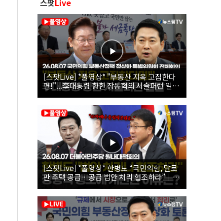
스팟
Live
[스팟Live] *풀영상* "부동산 지옥 고집한다
면!"...李대통령 향한 장동혁의 서슬퍼런 일갈
| 26.08.07 국민의힘 부동산정책 정상화 특별
위원회 전체회의
[스팟Live] *풀영상* 한병도 “국민의힘, 말로
만 주택 공급…공급 법안 처리 협조하라”｜
26.08.07 더불어민주당 원내대책회의