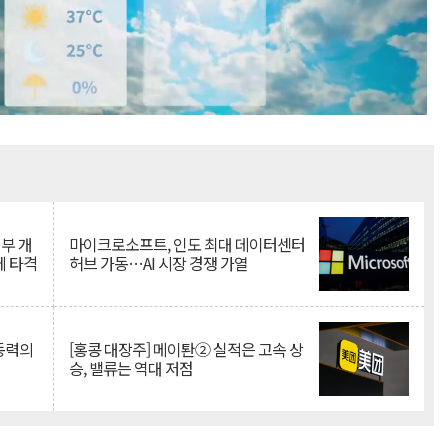
Mute
뇌부 개
마이크로소프트, 인도 최대 데이터센터
에 타격
허브 가동…AI 시장 경쟁 가열
 동력의
[홍콩 대장주] 메이퇀② 실적은 고속 상
승, 밸류는 역대 저점