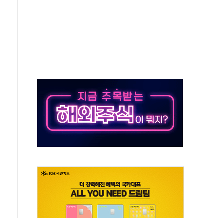
자회견·주요 정당 - 8월 7일
통항 제한 추진…美 "통행 막을 권한 없어"
분 상승… "2분기 기업 순이익 21% 증가" 전망
으로 나토 회원국 공격 검토… 거짓 깃발 작전"
 재회…로봇·AI 데이터센터·모빌리티 구체화
나·아이온큐·도어대시↑ VS 샌디스크·피그마·앱러빈↓
급 반대…상법·자본시장법 개정 논의"
주 차익실현 속 혼조세...웨스턴디지털·샌디스크↓
사에 긴급 안보 점검회의