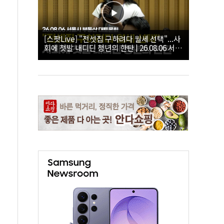
[스팟Live] "전셋집 구하려다 월세 선택"...사
회에 첫발 내디딘 청년의 한탄 | 26.08.06 서울
시 부동산 대토론회