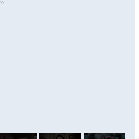
00
 따르
기자간담회를 하고 있다. [사진=통일부] 2026.07.23 ◆통일
 경상수지는 497억3000만달러 흑자로 집계됐다. 전월(386억
 넘어선 주장 정 장관은 이날 업무보고에서 '한반도 평화공존
)에 이어 두 달 연속 월간 기준 역대 최대 기록을 갈아치웠다.
 설명하면서 이재명 정부 2년차 핵심 과제로 상호 존중·평화
해 상반기 누적 경상수지 흑자는 1910억1000만달러를 기록
·핵 없는 한반도 등 3대 기본 방향을 제시했다. 정 장관은 "대
지 흑자를 견인한 것은 상품수지다. 6월 상품수지는 478억
언어는 멈춰야 한다"면서 주적 용어 대체를 주장했다. 지난 25
 흑자를 기록하며 전월에 이어 역대 최대를 다시 썼다. 국제수
D(완전하고 검증가능하며 되돌릴 수 없는 비핵화) 구도는 이미
수출은 1123억7000만달러로 전년 동월 대비 84.5% 증가하
했다. 또 "현 시점에서 흘러간 선(先)비핵화만 되뇌는 것은
 처음으로 1000억달러를 넘어섰다. 상품수입은 644억8000만
 데 힘이 되지 않는다"고 주장했다. 정 장관은 또 "정전 체제
6% 늘었다. 통관 기준으로는 반도체 수출이 전년 동월 대비
로 바꾸는 논의에 착수하겠다"면서 "북·미 정상회담 견인과
증했고 컴퓨터·주변기기(SSD)는 282.7% 증가했다. IT 품목
화의 동력을 확보하기 위해 최선을 다할 것"이라고 말했다. 하
.4% 늘었으며 비IT 품목도 ▲석유제품(47.5%) ▲화공품
령은 정 장관의 구상에 대부분 제동을 걸었다. 이 대통령은 "평
▲철강제품(17.9%) ▲승용차(6.1%) 등을 중심으로 18.6% 증가
 정치적으로 악용되는 측면이 있다"며 "많이 조심하셔야 한
준 수입은 ▲원자재(30.5%) ▲자본재(35.3%) ▲소비재
다. 북한을 다른 이름으로 불러야 한다는 주장에는 "표현에 꼬
가 모두 늘었다. 서비스수지는 12억9000만달러 적자를 기록해 전
정쟁으로 휘몰아 들어가면 원래 하고자 했던 데에서 오히려 나
000만달러)보다 적자 폭이 확대됐다. 여행수지는 외국인 입국자
래될 수 있다"고 경고했다. 이 대통령은 남북 신뢰 구축을 위해
증료 인상 등에 따른 출국자 감소로 4억4000만달러 흑자를
합의를 선제적으로 복원해야 한다는 정 장관의 주장에 대해서도
지식재산권사용료수지는 전월 흑자에서 4억4000만달러 적자
대로 하는 게 과연 한반도의 평화와 안정에 플러스냐, 결론적
 본원소득수지는 배당소득을 중심으로 32억7000만달러 흑자
이 들 때도 있다"며 부정적으로 반응했다. 조현 외교부 장
월(21억7000만달러)보다 흑자 폭이 확대됐다. 배당소득수지
 사후 브리핑에서 정 장관이 언급한 '4자 회담'에 대해 "이상
이 늘어난 데다 전월 분기배당에 따른 기저효과로 배당지급이
 어떤 희망이라 하더라도 그건 아직 조율되지 않은 방법"이
6000만달러 흑자를 나타냈다. 금융계정 순자산은 6월 중 467
들께서 디스카운트해 주시면 좋겠다"고 선을 그었다. 정 장관
러 증가해 월간 기준 역대 최대 증가 폭을 기록했다. 종전 최대
아 블라디보스토크에서 열리는 '동방경제포럼(EEF)'을 언급하
월(369억9000만달러)을 넘어선 것이다. 직접투자에서는 내국
원에서 (참석을) 검토하고 있다"고 발언한 데 대해서도 조 장관