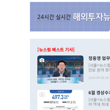
[뉴스핌 베스트 기사]
정동영 업무
[서울=뉴스핌
안보 분야 정
평화공존 발전
2026-08-06 06:
발언 중에는 
언한 것이 있
령은 공개적으
6월 경상수
주의적 희망에
관의 대북 정
[서울=뉴스핌
관 부처 장관
어 역대 최대
관의 무리한 
출 호조로 월