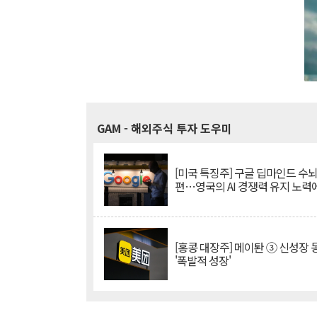
GAM
- 해외주식 투자 도우미
[미국 특징주] 구글 딥마인드 수
편…영국의 AI 경쟁력 유지 노력
[홍콩 대장주] 메이퇀 ③ 신성장
'폭발적 성장'