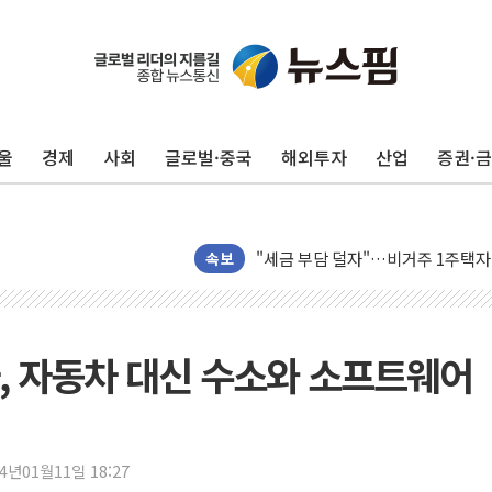
울
경제
사회
글로벌·중국
해외투자
산업
증권·
트럼프, '원정출산 시민권 차단' 
트럼프 "이란전 조만간 끝날 것"…
"세금 부담 덜자"…비거주 1주택자
속보
세금 부담 커진 고가 1주택자…맞
현대리바트, 원가 개선으로 실적 방
[금/유가] 이란의 호르무즈 해협 통
동차, 자동차 대신 수소와 소프트웨어
뉴욕증시, 유가·금리 부담에 하락…
이란, 오만과 호르무즈 해협 재개방 
[민주 당권주자 일정] 송영길·정청래
24년01월11일 18:27
李대통령, 오늘 부동산 정책 점검 