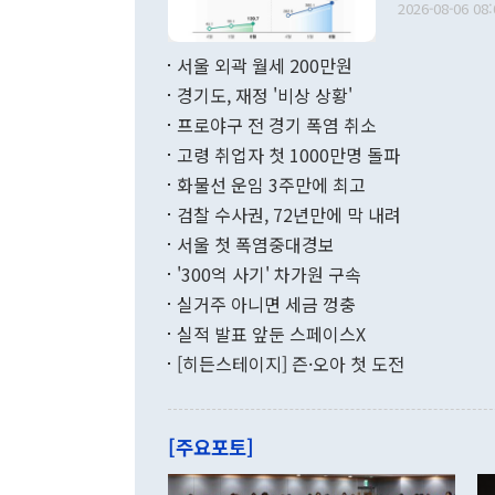
다. [정동영 통일부 장관이 지난달 23일 오후 서울 종로구 정부서울청사에
2026-08-06 08:
료=한국은행] 한국은행이 6일 발표한 '2026년 6월 국제수지(잠정)'에
서 취임 1주년 
면 지난 6월
부 장관 권한
1000만달러
서울 외곽 월세 200만원
발전 구상'을
이에 따라 올
적 갈등 해결
경기도, 재정 '비상 상황'
했다. 경상수
결과 혐오의 
9000만달러
프로야구 전 경기 폭염 취소
년간의 CVI
지 기준 상품
고령 취업자 첫 1000만명 돌파
무너졌다고도 
며 월간 기준
현실을 바꾸는
달러로 38.
화물선 운임 3주만에 최고
를 평화 체제
196.9% 급
검찰 수사권, 72년만에 막 내려
함께 4자 대
수출은 160
지만 이 대통
서울 첫 폭염중대경보
(18.6%) 
화공존 정책이
했다. 통관 기
'300억 사기' 차가원 구속
다"고 지적했
(16.4%)
투리가 잡혀 
실거주 아니면 세금 껑충
월(-10억9
쁜 상황이 초
증가와 유류할
실적 발표 앞둔 스페이스X
9·19 군사
기록했지만 
[히든스테이지] 즌·오아 첫 도전
"우리의 선의
로 전환됐다.
으로 약간의 의문
를 기록해 전
관은 업무보고
는 배당수입
주의에 근거한
줄면서 25억
[주요포토]
라며 "여러분
억1000만달
이 9월 러시
였던 올해 3
며 "정부 차