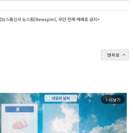
뉴스통신사 뉴스핌(Newspim), 무단 전재-재배포 금지>
맨위로
더보기
arrow_forward_ios