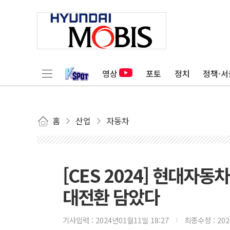
영상
포토
정치
정책·서
홈
산업
자동차
[CES 2024] 현대자
대전환 담았다
기사입력 :
2024년01월11일 18:27
최종수정 :
20