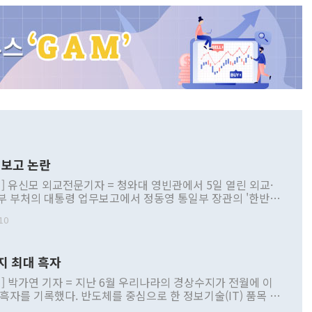
보고 논란
] 유신모 외교전문기자 = 청와대 영빈관에서 5일 열린 외교·
부 부처의 대통령 업무보고에서 정동영 통일부 장관의 '한반도
 구상'과 업무보고 발언이 논란을 빚고 있다. 이날 정 장관의
10
정부 내 조율을 거치지 않은 사안을 정책으로 추진하겠다고 공
는가 하면 사실 관계에 맞지 않은 설명도 있었다. 이재명 대통
로 신중을 기해 달라고 경고했고, 조현 외교부 장관은 '이상
지 최대 흑자
 근거한 비현실적 구상'이라는 비판을 내놨다. 그동안 정 장
책 관련 발언이 물의를 빚은 적은 여러 번 있지만 대통령과 유
] 박가연 기자 = 지난 6월 우리나라의 경상수지가 전월에 이
이 공개적으로 부정적 입장을 표명한 것은 이례적이다. 정 장
 흑자를 기록했다. 반도체를 중심으로 한 정보기술(IT) 품목 수
대북 접근법과 월권을 제어해야 한다는 목소리도 높아지고 있
간 상품수출이 처음으로 1000억달러를 넘어선 영향이다. [자