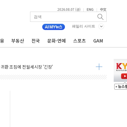
2026.08.07 (금)
ENG
中文
|
|
패밀리 사이트
금융
부동산
전국
문화·연예
스포츠
GAM
행정명령 서명…출생시민권 제한 재시동
군수품 부족설 일축 "막대한 무기 보유"
 귀환 조짐에 전월세시장 '긴장'
교환·재매수·다운사이징 '저울질'
어…다음 과제는 '외형 확대'
항 제한 검토에 유가 3% 급등…금값 보합
다우 5거래일 랠리 '마침표'
합의 막바지.."美와 직접 협상 없어"
·김민석 후보 - 8월 7일
2차 회의…주택 공급 대책 막바지 조율할 듯