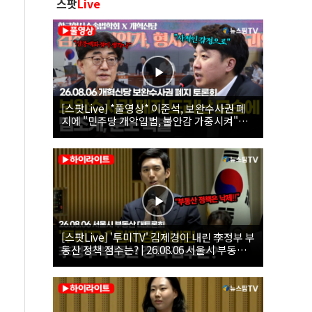
스팟
Live
[스팟Live] *풀영상* 이준석, 보완수사권 폐
지에 "민주당 개악입법, 불안감 가중시켜"｜
26.08.06 개혁신당 보완수사권 폐지 토론회
[스팟Live] '투미TV' 김제경이 내린 李정부 부
동산 정책 점수는? | 26.08.06 서울시 부동산
대토론회