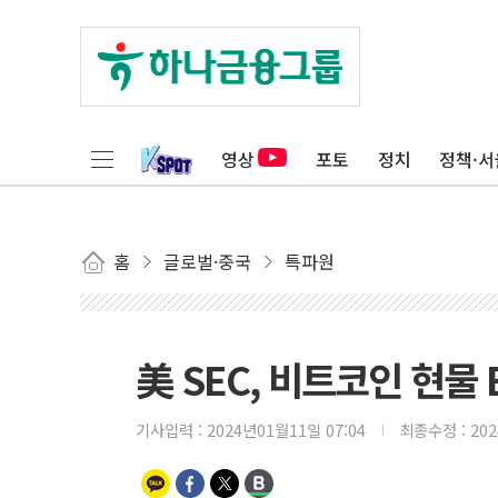
영상
포토
정치
정책·서
홈
글로벌·중국
특파원
美 SEC, 비트코인 현물 
기사입력 :
2024년01월11일 07:04
최종수정 :
20