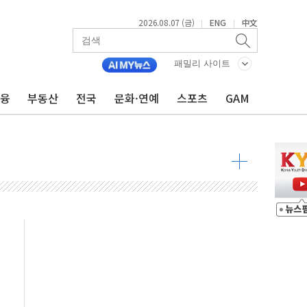
2026.08.07 (금)
ENG
中文
|
|
패밀리 사이트
불 진화...인명피해 없어
금융
부동산
전국
문화·연예
스포츠
GAM
06건 공매
X90…'올 터치'는 호불호
시간36분만에 주불진화....인명피해 없어
…자료는 전·현직 직원으로부터 확보"
가자 3만 명 돌파
선 운항허가 취득...중국 노선 다변화
 창작자 지원 규모 2배 확대
...휴대폰 결제 최대 6000원 할인
고 제휴 전자책 요금제 출시