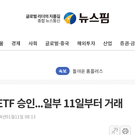
수박으로 여름 나는 하마
전남광주 구례 산불 32분 만에 주
울
경제
사회
글로벌·중국
해외투자
산업
증권·
캠코, 5918억원 규모 압류재산 15
[시승기] 공간·승차감 잡은 볼보 E
가오픈한 홈플러스
돌아온 홈플러스
속보
[종합] 청도 흥선리 야산 산불 1
한미 법카 제보자 "신동국과 무관
라인게임즈, '콰이어트' 테스트 참
ETF 승인...일부 11일부터 거래
에어로케이항공, 청주-중국 청두 노
네이버, AI 브리핑 도입 후 블로그
24년01월11일 08:13
SKT, '8월 월간 럭키 페스타' 실시
가
가
LG헬로비전 '헬로모바일', 교보문