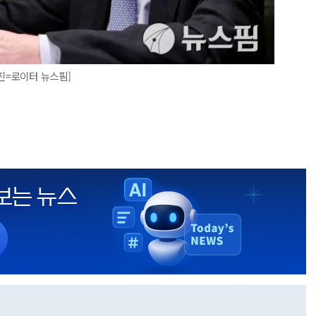
진=로이터 뉴스핌]