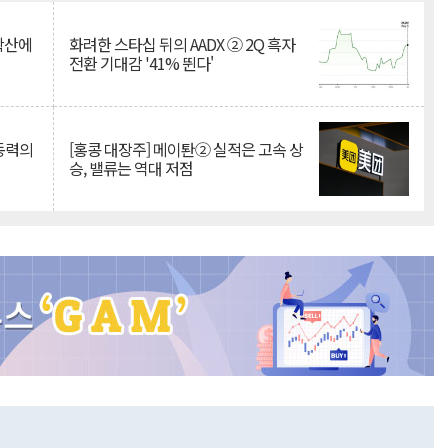
 확산에
화려한 스타십 뒤의 AADX ② 2Q 흑자
전환 기대감 '41% 뛴다'
 동력의
[홍콩 대장주] 메이퇀② 실적은 고속 상
승, 밸류는 역대 저점