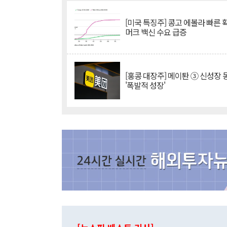
[미국 특징주] 콩고 에볼라 빠른
머크 백신 수요 급증
[홍콩 대장주] 메이퇀 ③ 신성장
'폭발적 성장'