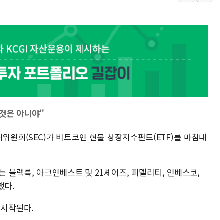
KTis, 02-114로 카카오 T 택시
해군1함대 '창설 80주년' 기념식.
원주시, 첨단의료복합단지 지정 준
삼척시, 무건리 이끼폭포 생태탐방
전남광주 화정역 인근 도로 4중 
청도 문수리 야산서 산불 진화 중.
'해병 순직 책임' 임성근 전 사단장
것은 아니야"
래위원회(SEC)가 비트코인 현물 상장지수펀드(ETF)를 마침내
는 블랙록, 아크인베스트 및 21셰어즈, 피델리티, 인베스코,
했다.
 시작된다.