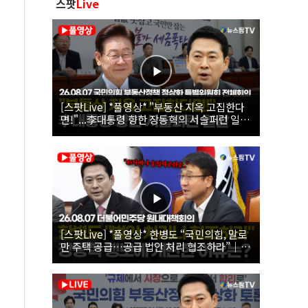
스팟
Live
[스팟Live] *풀영상* "부동산 지옥 고집한다
면!"...李대통령 향한 장동혁의 서슬퍼런 일갈
| 26.08.07 국민의힘 부동산정책 정상화 특별
위원회 전체회의
[스팟Live] *풀영상* 한병도 “국민의힘, 말로
만 주택 공급…공급 법안 처리 협조하라”｜
26.08.07 더불어민주당 원내대책회의