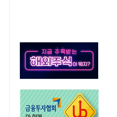
 호출 서비스
..지역축제 '불금전파, 송정'과 상생
비 본격화…'AI 데이터 기반 메디테크 혁신허브' 구상
로 출입 통제
추돌…1명 심정지·5명 부상
..진화헬기 3대 투입
 항소심도 징역 3년