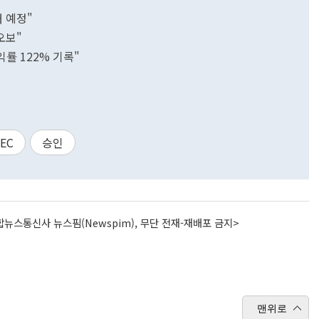
래 예정"
오보"
률 122% 기록"
EC
승인
뉴스통신사 뉴스핌(Newspim), 무단 전재-재배포 금지>
맨위로