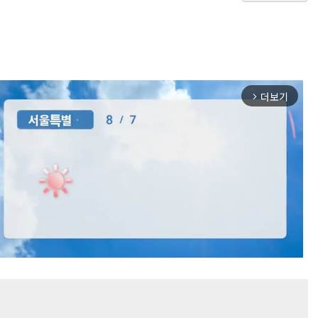
더보기
arrow_forward_ios
Mute