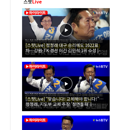
스팟
Live
[스팟Live] 정청래 대구 승리에도 1622표
차…강원·TK 경선 이긴 김민석 1위 수성 |
26.08.09 더불어민주당 당대표·최고위원 후
보 대구·경북 합동연설회
[스팟Live] “맞습니다! 교체해야 합니다!”…
정청래, 지도부 교체 주장 ‘정면돌파’ |
26.08.09 더불어민주당 당대표·최고위원 후
보 대구·경북 합동연설회