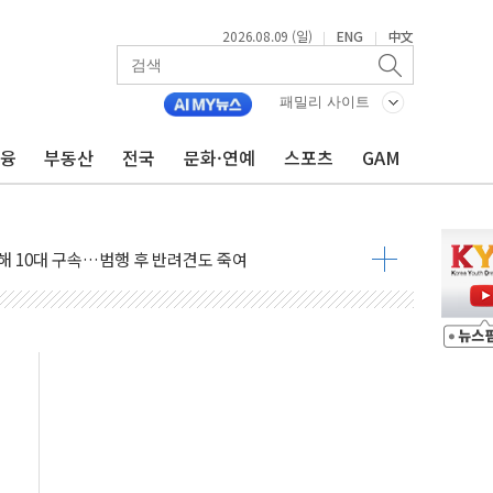
2026.08.09 (일)
ENG
中文
|
|
고 발생…작업자 1명 숨져
패밀리 사이트
철강 AI융합실증센터' 들어선다
대 숨진 채 발견...경찰, 조사 중
금융
부동산
전국
문화·연예
스포츠
GAM
1.48%p' 차 선두 유지...金 46.01% vs 鄭 44.53%
기 당선...합산득표율 68.63%
해 10대 구속…범행 후 반려견도 죽여
 정청래에 승리…金 48.54% vs 鄭 44.40%
경선 결과...김민석 48.54% 정청래 44.40%
발표...김민석 47.37% 정청래 45.71% 송영길 6.92%
발표...정청래 47.82% 김민석 46.35% 송영길 5.83%
발표...김민석 50.30% 정청래 41.94% 송영길 7.76%
객 400명 맞이…"마음 잇는 시간 되길"
 지급 확정되나…재상고 앞두고 막판 셈법