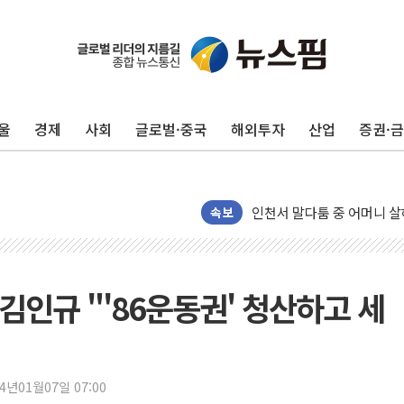
평택 진위면 공장서 질식사
포항 블루밸리 국가산단에 '
상주 낙동강 선착장 하류서 50
울
경제
사회
글로벌·중국
해외투자
산업
증권·
[종합] 김민석, 정청래에 누적 '
민주당 경북도당위원장에 오중
인천서 말다툼 중 어머니 살
속보
김민석, 강원·대구·경북 경선서
[속보] 민주, 강원·대구·경북 
[속보] 민주, 경북 경선 결과 
 김인규 "'86운동권' 청산하고 세
[속보] 민주, 대구 경선 결과 
[속보] 민주, 강원 경선 결과 
정재헌 CEO, SKT 장기고
24년01월07일 07:00
최태원, 노소영에 9440억