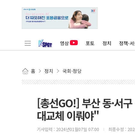
영상
포토
정치
정책·서
홈
정치
국회·정당
[총선GO!] 부산 동·서구
대교체 이뤄야"
기사입력 :
2024년01월07일 07:00
최종수정 :
20