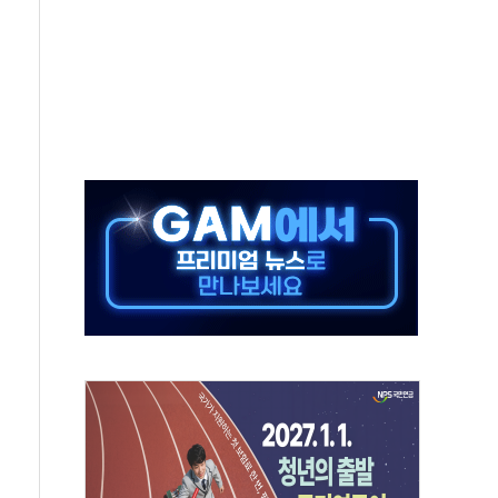
'행복상자' 전달
극기 거꾸로' 논란…이틀만에 철거
 예술·체육요원 최대 33% 감축
 역대 최대폭 감소한 9.4%↓…유통업계 양극화 심화
 특사'로 콜롬비아 대통령 취임식 참석
시간당 30mm 강한 비...호우 피해 없어
방…野 "청년 우롱 기괴" vs 與 "송구한 해프닝"