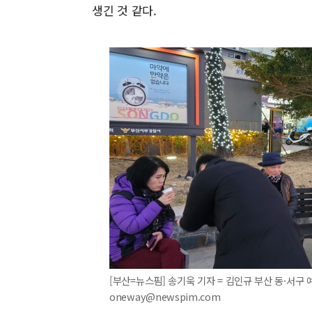
생긴 것 같다.
[부산=뉴스핌] 송기욱 기자 = 김인규 부산 동·서구 예비
oneway@newspim.com