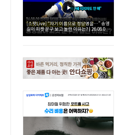
[스팟Live] “자기 이름으로 정당명을…” 송영
길이 피켓 문구 보고 놀란 이유는? | 26.08.09
더불어민주당 당대표·최고위원 후보 대구·경
북 합동연설회