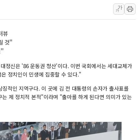
하나금융, 명동 소상공인에 
가
가
인천시 광복절 현수막 '태
병무청, 보충역 전면 손질…
터뷰
홈플러스發 대형마트 판매,
릴 것"
윤준병·이해민 의원, '정부
"
'호우·산사태 주의보' 울진 
여야, 황희 '버스 하우스' 공
시대정신은 '86 운동권 청산'이다. 이번 국회에서는 세대교체가
젊은 정치인이 민생에 집중할 수 있다."
상징적인 지역구다. 이 곳에 김 전 대통령의 손자가 출사표를
구는 제 정치적 본적"이라며 "출마를 하게 된다면 의미가 있는