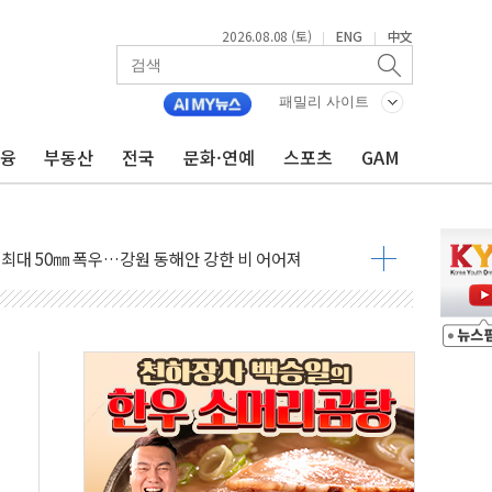
2026.08.08 (토)
ENG
中文
|
|
패밀리 사이트
금융
부동산
전국
문화·연예
스포츠
GAM
(8.10~8.14)
만지작…공습 한계·탄약 부족 현실화
 최대 50㎜ 폭우…강원 동해안 강한 비 어어져
…60대 환경미화원 수거차에 치여 사망
흉기 난동…60대 남성 2명 숨져
손해 보는 일 없게"…'결혼 페널티' 22개 과제 손본다
서 모터보트 전복…1명 사망·1명 실종
자 기림의 날 참석..."국제적 시민 연대로 목소리 내야"
질 중 실종 60대 나흘만에 숨진 채 발견
 흉기 살해 10대 아들 체포
 '뻔뻔' 받아친 정청래…제주 연설서 신경전 고조