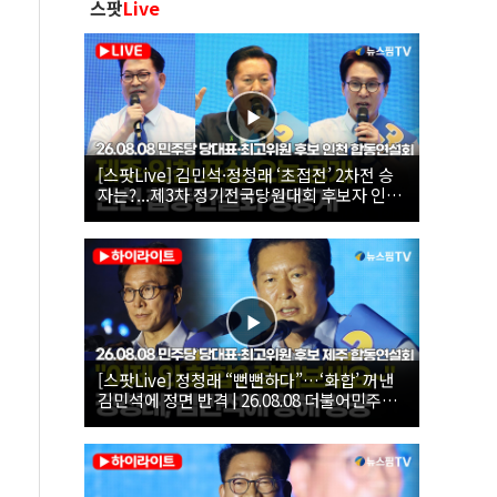
스팟
Live
[스팟Live] 김민석·정청래 ‘초접전’ 2차전 승
자는?...제3차 정기전국당원대회 후보자 인천
합동연설회 생중계 | 26.08.08
[스팟Live] 정청래 “뻔뻔하다”…‘화합’ 꺼낸
김민석에 정면 반격 | 26.08.08 더불어민주당
당대표·최고위원 후보 제주 합동연설회