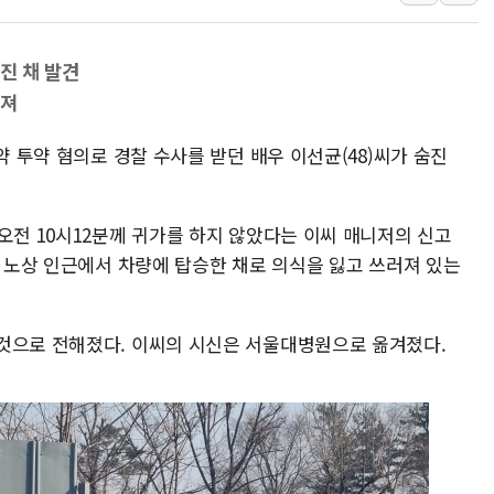
李대통령, ISA 개편 
동해중부 전 해상 풍랑
진 채 발견
연일 폭염에 온열질환 
겨져
中 전방위 아파트 부양
약 투약 혐의로 경찰 수사를 받던 배우 이선균(48)씨가 숨진
인제 용대리 계곡서 수
동해시, 11~14일 '
강원 중·남부 동해안 
오전 10시12분께 귀가를 하지 않았다는 이씨 매니저의 신고
구 노상 인근에서 차량에 탑승한 채로 의식을 잃고 쓰러져 있는
청양 밭에서 일하던 9
폭염에 車 운전면허 기
것으로 전해졌다. 이씨의 시신은 서울대병원으로 옮겨졌다.