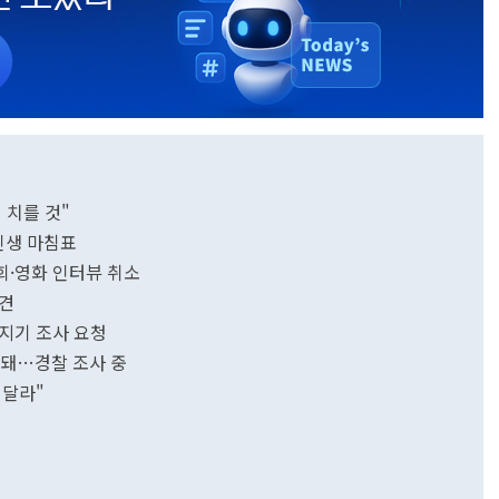
 치를 것"
인생 마침표
회·영화 인터뷰 취소
발견
탐지기 조사 요청
발견돼…경찰 조사 중
해달라"