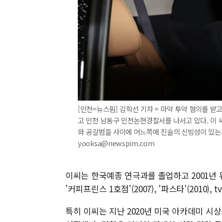
[인천=뉴스핌] 김학선 기자 = 마약 투약 혐의를 받
고 인천 남동구 인천논현경찰서를 나서고 있다. 이 
와 공갈범들 사이에 어느쪽에 진술의 신빙성이 있는지를
yooksa@newspim.com
이씨는 한국예종 연극과를 졸업하고 2001년 뮤지
'커피프린스 1호점'(2007), '파스타'(2010)
특히 이씨는 지난 2020년 미국 아카데미 시