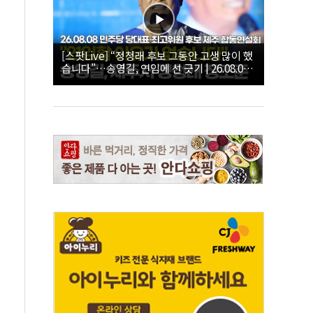
[스팟Live] “정청래 후보 그동안 고생 많이 했
습니다”…송영길, 연임에 선 긋기 | 26.08.08
더불어민주당 당대표·최고위원 후보 제주 합
동연설회