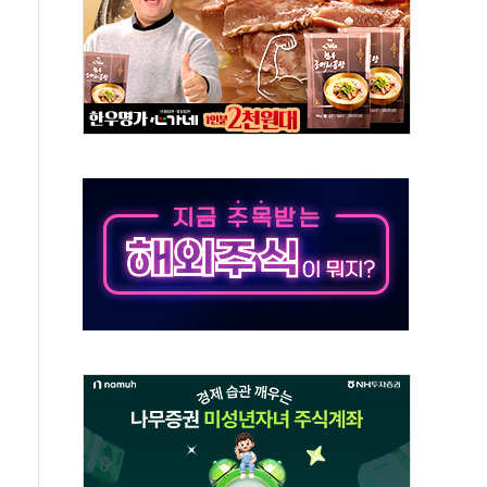
재검토 지시…與 "적극 환영"·野 "졸속 국정"
주의보…10일까지 최대 3.5m 높은 물결
사망 23명…정부, 비상대응기구 가동
, 수도 베이징도 부동산 규제 철폐
위 상승으로 피서객 7명 고립…전원 구조
별똥별 멍' 운영…페르세우스 유성우 관측
시간당 50mm 이상 폭우…호우경보 발효
0대 숨져…온열질환 여부 조사
능시험 오전 집중 편성…체감온도 38도 넘으면 중단