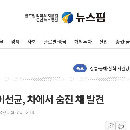
울
경제
사회
글로벌·중국
해외투자
산업
증권·
이번주 국내 주요 금융일정
美, 이란전 출구전략 
강릉·동해·삼척 시간당
속보
폐기물 수거하다 참변
서울 중랑구 주택가서 
李대통령 "결혼 때문에 
 이선균, 차에서 숨진 채 발견
여수 오동도 인근 해상
추미애, '위안부' 피해
인천 선재도 갯벌서 해루
23년12월27일 13:19
인천서 말다툼 중 어머니
가
가
'화합' 꺼낸 김민석에