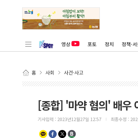
영상
포토
정치
정책·서
홈
사회
사건·사고
[종합] '마약 혐의' 배우
기사입력 :
2023년12월27일 12:57
최종수정 :
20