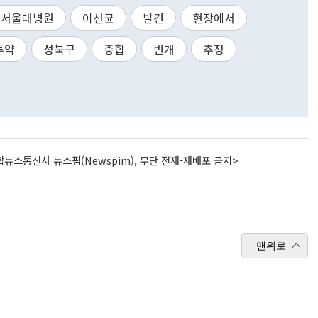
서울대병원
이선균
발견
현장에서
투약
성북구
종합
번개
추정
뉴스통신사 뉴스핌(Newspim), 무단 전재-재배포 금지>
맨위로