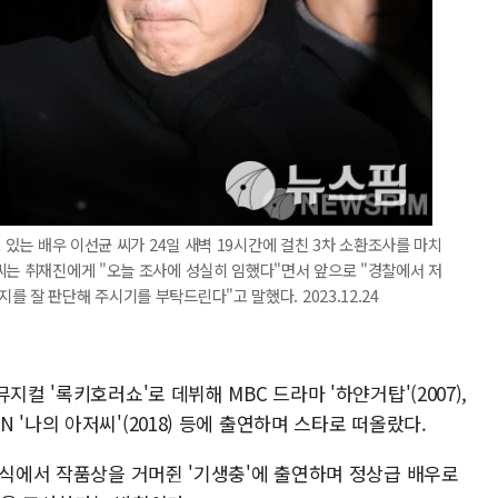
고 있는 배우 이선균 씨가 24일 새벽 19시간에 걸친 3차 소환조사를 마치
씨는 취재진에게 "오늘 조사에 성실히 임했다"면서 앞으로 "경찰에서 저
 잘 판단해 주시기를 부탁드린다"고 말했다. 2023.12.24
컬 '록키호러쇼'로 데뷔해 MBC 드라마 '하얀거탑'(2007),
, tvN '나의 아저씨'(2018) 등에 출연하며 스타로 떠올랐다.
상식에서 작품상을 거머쥔 '기생충'에 출연하며 정상급 배우로