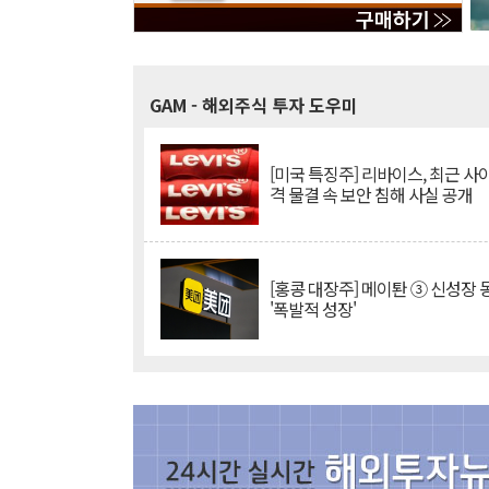
GAM
- 해외주식 투자 도우미
[미국 특징주] 리바이스, 최근 사
격 물결 속 보안 침해 사실 공개
[홍콩 대장주] 메이퇀 ③ 신성장
'폭발적 성장'