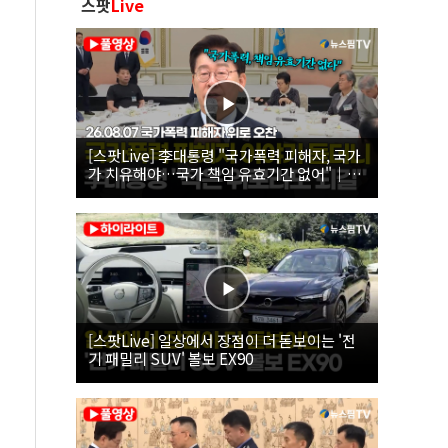
스팟
Live
[스팟Live] 李대통령 "국가폭력 피해자, 국가
가 치유해야…국가 책임 유효기간 없어"｜
26.08.07 국가폭력 피해자 위로 오찬
[스팟Live] 일상에서 장점이 더 돋보이는 '전
기 패밀리 SUV' 볼보 EX90