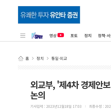
영상
포토
정치
정책·서
홈
정치
통일·외교
외교부, '제4차 경제안
논의
기사입력 :
2023년12월18일 17:03
최종수정 :
20