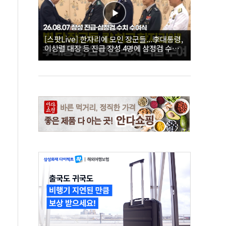
[스팟Live] 한자리에 모인 장군들...李대통령,
이상렬 대장 등 진급 장성 4명에 삼정검 수치
직접 수여｜26.08.07 장성 진급·삼정검 수치
수여식