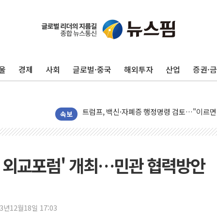
울
경제
사회
글로벌·중국
해외투자
산업
증권·
미 연준 매파 기세 꺾이나…고용 감소에 9월 
[종합] 이슬람 수니파 3국, '공동방위협정' 
트럼프, 백신·자폐증 행정명령 검토…"이르면
美 항소법원, 백악관 무도회장 공사 중단 명
속보
이란 핵심 원유 수출항 '하르그섬', 최근 1주일
美 고용 쇼크에 엔화 장중 급등…시장은 "또 
[AI MY 뉴스] 뉴욕 반도체주 프리뷰...美 고
보 외교포럼' 개최…민관 협력방안
뉴욕증시 프리뷰, 美 고용 쇼크에 금리 인상 
[종합] 美 7월 고용 2만3000명 감소 '쇼크'
[사진] 이슬람 수니파 3개국, 공동방위협정 
23년12월18일 17:03
뉴욕증시 개장 전 특징주...아틀라시안·클