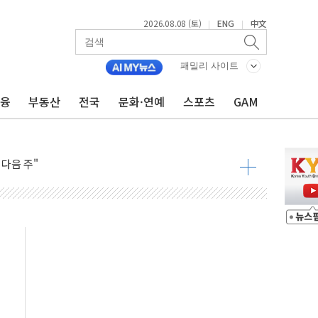
2026.08.08 (토)
ENG
中文
|
|
패밀리 사이트
금융
부동산
전국
문화·연예
스포츠
GAM
동결 전망 우세
체결… 이스라엘·이란 위협에 맞설 자체 억지력 강화
 다음 주"
령…트럼프 제동
 이상 '올스톱'… 美 해상봉쇄 영향
개입했나" 촉각
용 쇼크에 반도체주 '활짝'
우려 후퇴…나스닥 선물 1%대 상승
…9월 금리 인상 기대 후퇴
체결
라우드플레어·태양광주↑ VS 트레이드데스크·웬디스↓