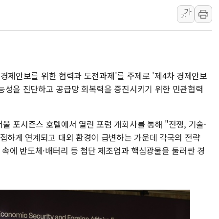
가
보훈부, 미 DPAA와 MOU… "6·25 미군 실
가
트럼프 "금리 내려야"…파월 때와 달리 워시엔
특정 정치인 측근 포항시 정책특보 내정설...포
李 "해남 태양광, 대한민국 다음 100년 밑거
李 대통령, '6시간 마라톤 부동산 2차 회의'
 '경제안보를 위한 협력과 도전과제'를 주제로 '제4차 경제안보
트럼프, 中 겨냥 폴리실리콘 관세 15% 부과
가능성을 진단하고 공급망 회복력을 증진시키기 위한 민관협력
[사진] 빈살만과 에르도안의 만남
이란와이어 "이란 최고지도자 위독…곧 사망
울 포시즌스 호텔에서 열린 포럼 개회사를 통해 "전쟁, 기술·
남동발전, 해남군에 국내 최대 규모 400MW 
밀접하게 연계되고 대외 환경이 급변하는 가운데 각국의 전략
책 속에 반도체·배터리 등 첨단 제조업과 핵심광물을 둘러싼 경