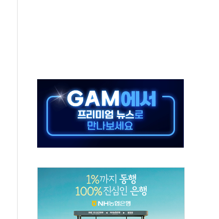
종자 7359명 끝까지 찾겠다"
 톤 낮춰
항시 '시끌'
름…수도권 집중 완화 전환점"
 주재… "전폭적 공급 확대·속도전 총력"
…美 태양광주 급등
해도 놀랍지 않아"
태양광 착공…여의도 1.6배 규모