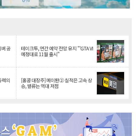
Mute
이버 공
테이크투, 연간 예약 전망 유지 "'GTA VI
예정대로 11월 출시"
 동력의
[홍콩 대장주] 메이퇀② 실적은 고속 상
승, 밸류는 역대 저점