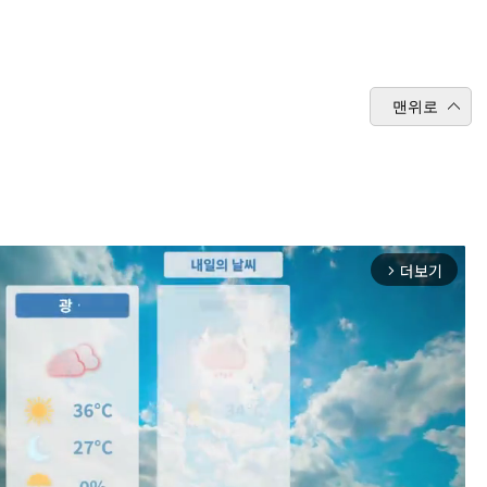
맨위로
더보기
arrow_forward_ios