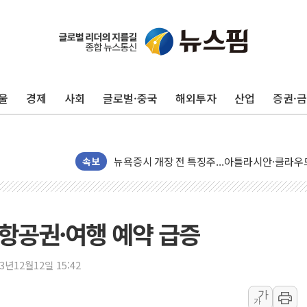
울
경제
사회
글로벌·중국
해외투자
산업
증권·
[종합] 美 7월 고용 2만3000명 감소 '쇼크'…
[사진] 이슬람 수니파 3개국, 공동방위협정 체
뉴욕증시 개장 전 특징주...아틀라시안·클
속보
보훈부, 미 DPAA와 MOU… "6·25 미군 실종
트럼프 "금리 내려야"…파월 때와 달리 워시엔
특정 정치인 측근 포항시 정책특보 내정설...포
 항공권·여행 예약 급증
李 "해남 태양광, 대한민국 다음 100년 밑거
李 대통령, '6시간 마라톤 부동산 2차 회의' 
23년12월12일 15:42
트럼프, 中 겨냥 폴리실리콘 관세 15% 부과
가
[사진] 빈살만과 에르도안의 만남
가