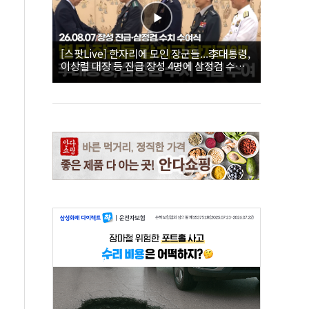
[스팟Live] 한자리에 모인 장군들...李대통령,
이상렬 대장 등 진급 장성 4명에 삼정검 수치
직접 수여｜26.08.07 장성 진급·삼정검 수치
수여식