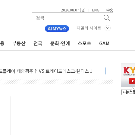
2026.08.07 (금)
ENG
中文
|
|
패밀리 사이트
금융
부동산
전국
문화·연예
스포츠
GAM
9월 금리 인상 기대 후퇴
결
라우드플레어·태양광주↑ VS 트레이드데스크·웬디스↓
자 7359명 끝까지 찾겠다"
 톤 낮춰
항시 '시끌'
름…수도권 집중 완화 전환점"
주재… "전폭적 공급 확대·속도전 총력"
…美 태양광주 급등