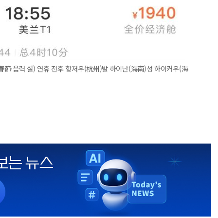
節·음력 설) 연휴 전후 항저우(杭州)발 하이난(海南)성 하이커우(海