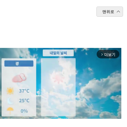
맨위로
더보기
arrow_forward_ios