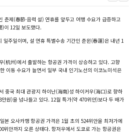
이란와이어 "이란 최고지도자 위독…곧 사망해
남동발전, 해남군에 국내 최대 규모 400MW 
절인 춘제(春節·음력 설) 연휴를 앞두고 여행 수요가 급증하고
[인도증시] 중동 불안 속 유가 상승에 소폭 하락
이 12일 보도했다.
황희 '폐버스 청년주택' SNS 글 역풍에 "정부
폭염 누그러지고 가뭄 숙지나...경북동해안권 8
지 일주일이며, 설 연휴 특별수송 기간인 춘윈(春運)은 내년 1
사우디·튀르키예·파키스탄, '공동방위협정' 체
신길동 신축도 3.3㎡당 7250만원…써밋 클라
우(杭州)에서 출발하는 항공권 가격이 상승하고 있다. 고향
용산공원·그린벨트로 또 충돌…반복되는 국토부
 한 이동 수요가 늘면서 일부 국내 인기노선의 이코노미석은
[AI 부동산 투데이] 특공 전략도 '극과 극'…
[코인시황] 비트코인 6만4000달러대 횡보…고
서 중국 최대 관광지 하이난(海南)성 하이커우(海口)로 향하
8만원)을 넘나들고 있다. 12월 특가(약 470위안)보다 두 배가
일본 오사카행 항공권 가격은 1월 초의 524위안을 최저가에
2800위안까지 오른 상태다. 항저우에서 도쿄로 가는 항공권은