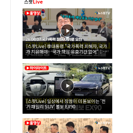
스팟
Live
[스팟Live] 李대통령 "국가폭력 피해자, 국가
가 치유해야…국가 책임 유효기간 없어"｜
26.08.07 국가폭력 피해자 위로 오찬
[스팟Live] 일상에서 장점이 더 돋보이는 '전
기 패밀리 SUV' 볼보 EX90