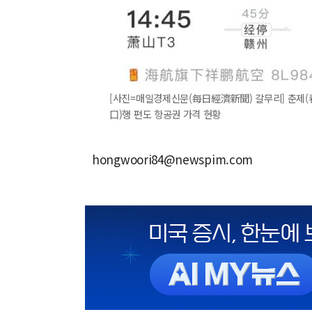
[사진=매일경제신문(每日經濟新聞) 갈무리] 춘제(春
口)행 편도 항공권 가격 현황
hongwoori84@newspim.com