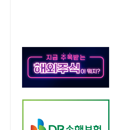
도 놀랍지 않아"
태양광 착공…여의도 1.6배 규모
...금융주 낙폭 커
정책 아냐" 해명
~9일 최대 100mm 호우
결… 수니파 국가들의 새 안보 협력 구도
비온 59㎡ 18억원대
-서울시 '정책 엇박자'
생애최초만 경쟁 치열
래·ETF 매수에도 고유가·금리·입법 지연 '삼중 부담'