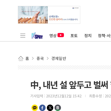
영상
포토
정치
정책·서
홈
중국
경제일반
中, 내년 설 앞두고 벌써
기사입력 :
2023년12월12일 15:42
최종수정 :
20