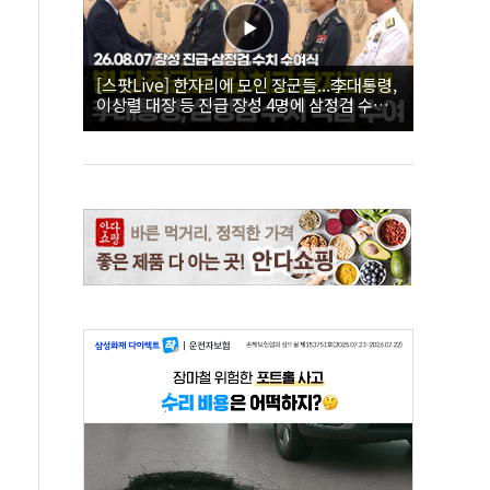
[스팟Live] 한자리에 모인 장군들...李대통령,
이상렬 대장 등 진급 장성 4명에 삼정검 수치
직접 수여｜26.08.07 장성 진급·삼정검 수치
수여식