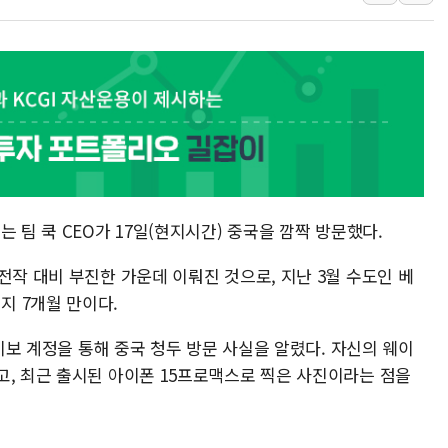
특정 정치인 측근 포항시 정책특보 내정설...포항시 '시끌'
李 "해남 태양광, 대한민국 다음 100년 밑거름…수도권 집
李 대통령, '6시간 마라톤 부동산 2차 회의' 주재… "전폭
트럼프, 中 겨냥 폴리실리콘 관세 15% 부과…美 태양광주
[사진] 빈살만과 에르도안의 만남
이란와이어 "이란 최고지도자 위독…곧 사망해도 놀랍지 
 팀 쿡 CEO가 17일(현지시간) 중국을 깜짝 방문했다.
전작 대비 부진한 가운데 이뤄진 것으로, 지난 3월 수도인 베
지 7개월 만이다.
웨이보 계정을 통해 중국 청두 방문 사실을 알렸다. 자신의 웨이
고, 최근 출시된 아이폰 15프로맥스로 찍은 사진이라는 점을