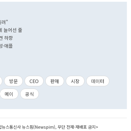
밀려"
게 늘어선 줄
견 하향
삼성·애플
방문
CEO
판매
시장
데이터
메이
공식
뉴스통신사 뉴스핌(Newspim), 무단 전재-재배포 금지>