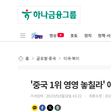
영상
포토
정치
정책·서
홈
글로벌·중국
미국·북미
'중국 1위 영영 놓칠라' 
기사입력 :
2023년10월18일 03:22
최종수정 :
20