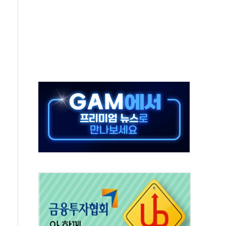
중 완화 전환점"
적 공급 확대·속도전 총력"
 급등
않아"