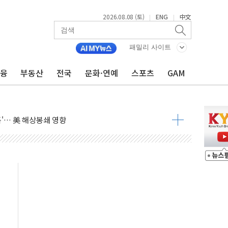
2026.08.08 (토)
ENG
中文
|
|
낮아지며 상승… STOXX 600 지수는 나흘 연속 최고치
세
패밀리 사이트
엘·이란 위협에 맞설 자체 억지력 강화
금융
부동산
전국
문화·연예
스포츠
GAM
동
톱'… 美 해상봉쇄 영향
각
체주 '활짝'
스닥 선물 1%대 상승
상 기대 후퇴
·태양광주↑ VS 트레이드데스크·웬디스↓
 끝까지 찾겠다"