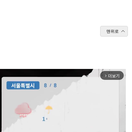
맨위로
더보기
arrow_forward_ios