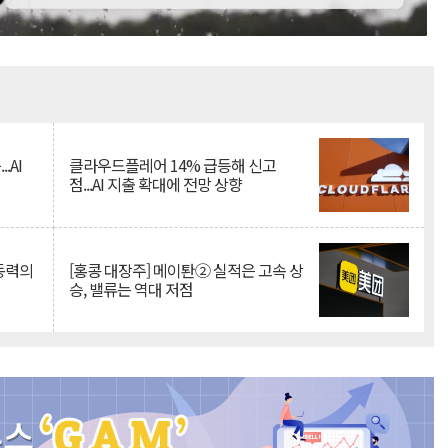
Mute
.AI
클라우드플레어 14% 급등해 신고
점...AI 지출 확대에 전망 상향
 동력의
[홍콩 대장주] 메이퇀② 실적은 고속 상
승, 밸류는 역대 저점