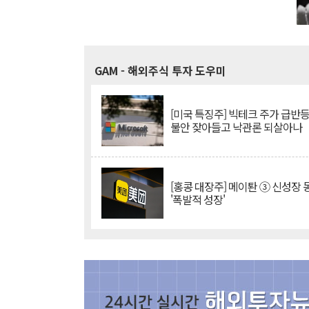
GAM
- 해외주식 투자 도우미
[미국 특징주] 빅테크 주가 급반등..
불안 잦아들고 낙관론 되살아나
[홍콩 대장주] 메이퇀 ③ 신성장
'폭발적 성장'