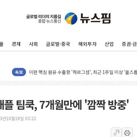
유럽증시, 美 고용 예상 밖 부진에 연준 금리 인상 가능성 
미 연준 매파 기세 꺾이나…고용 감소에 9월 동결 전망 우
[종합] 이슬람 수니파 3국, '공동방위협정' 체결… 이스라
울
경제
사회
글로벌·중국
해외투자
산업
증권·
트럼프, 백신·자폐증 행정명령 검토…"이르면 다음 주"
美 항소법원, 백악관 무도회장 공사 중단 명령…트럼프 제
이란 핵심 원유 수출항 '하르그섬', 최근 1주일 이상 '올스
美 고용 쇼크에 엔화 장중 급등…시장은 "또 개입했나" 촉
속보
[AI MY 뉴스] 뉴욕 반도체주 프리뷰...美 고용 쇼크에 반도
뉴욕증시 프리뷰, 美 고용 쇼크에 금리 인상 우려 후퇴…나
[종합] 美 7월 고용 2만3000명 감소 '쇼크'…9월 금리 인
애플 팀쿡, 7개월만에 '깜짝 방중'
[사진] 이슬람 수니파 3개국, 공동방위협정 체결
뉴욕증시 개장 전 특징주...아틀라시안·클라우드플레어
23년10월18일 03:22
보훈부, 미 DPAA와 MOU… "6·25 미군 실종자 7359명
가
가
트럼프 "금리 내려야"…파월 때와 달리 워시엔 톤 낮춰