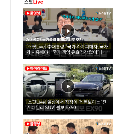
스팟
Live
[스팟Live] 李대통령 "국가폭력 피해자, 국가
가 치유해야…국가 책임 유효기간 없어"｜
26.08.07 국가폭력 피해자 위로 오찬
[스팟Live] 일상에서 장점이 더 돋보이는 '전
기 패밀리 SUV' 볼보 EX90