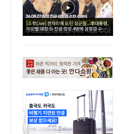
[스팟Live] 한자리에 모인 장군들...李대통령,
이상렬 대장 등 진급 장성 4명에 삼정검 수치
직접 수여｜26.08.07 장성 진급·삼정검 수치
수여식