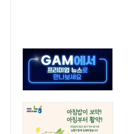
...금융주 낙폭 커
부정책 아냐" 해명
~9일 최대 100mm 호우
체결… 수니파 국가들의 새 안보 협력 구도
비온 59㎡ 18억원대
-서울시 '정책 엇박자'