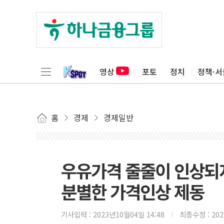
영상
포토
정치
정책·서
홈
경제
경제일반
우유가격 줄줄이 인상되
분별한 가격인상 제동
기사입력 :
2023년10월04일 14:48
최종수정 :
20