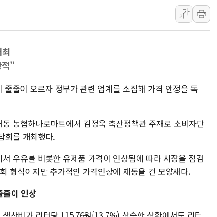
가
[인도증시] 중동 불안 속 유가 상승에 소폭 하락
가
황희 '폐버스 청년주택' SNS 글 역풍에 "정
폭염 누그러지고 가뭄 숙지나...경북동해안권 8
개최
사우디·튀르키예·파키스탄, '공동방위협정' 
한적"
신길동 신축도 3.3㎡당 7250만원…써밋 클라
용산공원·그린벨트로 또 충돌…반복되는 국토부
이 줄줄이 오르자 정부가 관련 업계를 소집해 가격 안정을 독
양재동 농협하나로마트에서 김정욱 축산정책관 주재로 소비자단
담회를 개최했다.
서 우유를 비롯한 유제품 가격이 인상됨에 따라 시장을 점검
담회 형식이지만 추가적인 가격인상에 제동을 건 모양새다.
줄줄이 인상
산비가 리터당 115.76원(13.7%) 상승한 상황에서도 리터