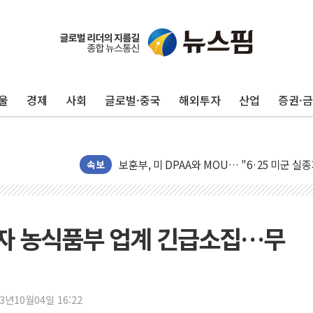
[AI MY 뉴스] 뉴욕 반도체주 프리뷰...美 고
뉴욕증시 프리뷰, 美 고용 쇼크에 금리 인상 
[종합] 美 7월 고용 2만3000명 감소 '쇼크'
울
경제
사회
글로벌·중국
해외투자
산업
증권·
[사진] 이슬람 수니파 3개국, 공동방위협정 
뉴욕증시 개장 전 특징주...아틀라시안·클
보훈부, 미 DPAA와 MOU… "6·25 미군 실
트럼프 "금리 내려야"…파월 때와 달리 워시엔
속보
특정 정치인 측근 포항시 정책특보 내정설...포
李 "해남 태양광, 대한민국 다음 100년 밑거
李 대통령, '6시간 마라톤 부동산 2차 회의'
자 농식품부 업계 긴급소집…무
트럼프, 中 겨냥 폴리실리콘 관세 15% 부과
[사진] 빈살만과 에르도안의 만남
이란와이어 "이란 최고지도자 위독…곧 사망
23년10월04일 16:22
남동발전, 해남군에 국내 최대 규모 400MW 