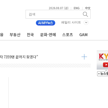
2026.08.07 (금)
ENG
中文
|
|
용 쇼크에 반도체주 '활짝'
우려 후퇴…나스닥 선물 1%대 상승
패밀리 사이트
…9월 금리 인상 기대 후퇴
금융
부동산
전국
문화·연예
스포츠
GAM
체결
라우드플레어·태양광주↑ VS 트레이드데스크·웬디스↓
종자 7359명 끝까지 찾겠다"
 톤 낮춰
항시 '시끌'
름…수도권 집중 완화 전환점"
 주재… "전폭적 공급 확대·속도전 총력"
…美 태양광주 급등
해도 놀랍지 않아"
태양광 착공…여의도 1.6배 규모