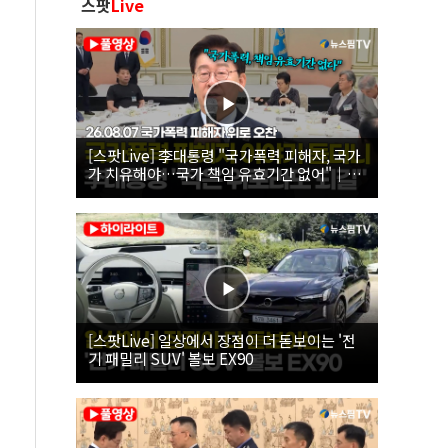
스팟
Live
[스팟Live] 李대통령 "국가폭력 피해자, 국가
가 치유해야…국가 책임 유효기간 없어"｜
26.08.07 국가폭력 피해자 위로 오찬
[스팟Live] 일상에서 장점이 더 돋보이는 '전
기 패밀리 SUV' 볼보 EX90