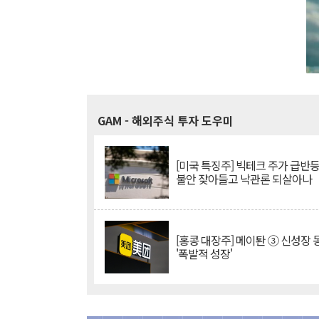
GAM
- 해외주식 투자 도우미
[미국 특징주] 빅테크 주가 급반등..
불안 잦아들고 낙관론 되살아나
[홍콩 대장주] 메이퇀 ③ 신성장
'폭발적 성장'