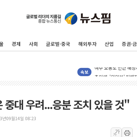
울
경제
사회
글로벌·중국
해외투자
산업
증권·
서울 중랑구 주택가서 
李대통령 "결혼 때문에 
여수 오동도 인근 해상
추미애, '위안부' 피해
속보
인천 선재도 갯벌서 해루
인천서 말다툼 중 어머니
'화합' 꺼낸 김민석에
중대 우려...응분 조치 있을 것"
李대통령, ISA 개편 
동해중부 전 해상 풍랑
23년09월14일 08:23
연일 폭염에 온열질환 
가
가
中 전방위 아파트 부양