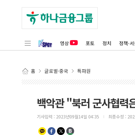
영상
포토
정치
정책·서
홈
글로벌·중국
특파원
백악관 "북러 군사협력은 
기사입력 :
2023년09월14일 04:35
최종수정 :
20