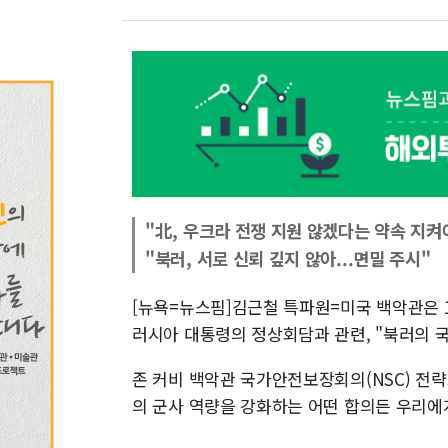
"北, 우크라 전쟁 지원 않겠다는 약속 지켜
"북러, 서로 신뢰 깊지 않아...면밀 주시"
[뉴욕=뉴스핌]김근철 특파원=미국 백악관은 
러시아 대통령의 정상회담과 관련, "북러의 
존 커비 백악관 국가안전보장회의(NSC) 전
의 군사 역량을 강화하는 어떤 합의든 우리에