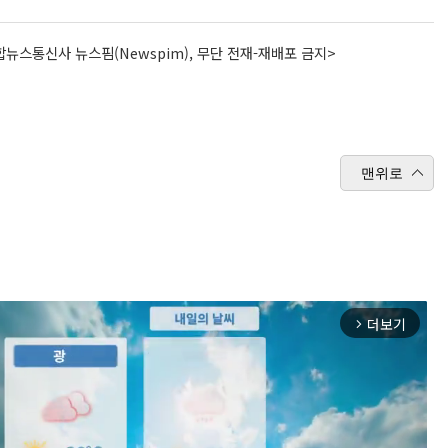
뉴스통신사 뉴스핌(Newspim), 무단 전재-재배포 금지>
맨위로
더보기
arrow_forward_ios