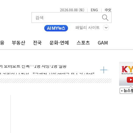
2026.08.08 (토)
ENG
中文
|
|
패밀리 사이트
금융
부동산
전국
문화·연예
스포츠
GAM
흉기 난동…60대 남성 2명 숨져
손해 보는 일 없게"…'결혼 페널티' 22개 과제 손본다
서 모터보트 전복…1명 사망·1명 실종
자 기림의 날 참석..."국제적 시민 연대로 목소리 내야"
질 중 실종 60대 나흘만에 숨진 채 발견
 흉기 살해 10대 아들 체포
 '뻔뻔' 받아친 정청래…제주 연설서 신경전 고조
재검토 지시…與 "적극 환영"·野 "졸속 국정"
주의보…10일까지 최대 3.5m 높은 물결
사망 23명…정부, 비상대응기구 가동
, 수도 베이징도 부동산 규제 철폐