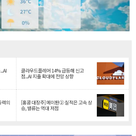
Mute
.AI
클라우드플레어 14% 급등해 신고
점...AI 지출 확대에 전망 상향
 동력의
[홍콩 대장주] 메이퇀② 실적은 고속 상
승, 밸류는 역대 저점