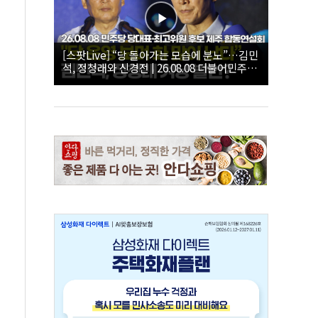
[스팟Live] “당 돌아가는 모습에 분노”…김민
석, 정청래와 신경전 | 26.08.08 더불어민주당
당대표·최고위원 후보 제주 합동연설회