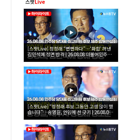
스팟
Live
[스팟Live] 정청래 “뻔뻔하다”…‘화합’ 꺼낸
김민석에 정면 반격 | 26.08.08 더불어민주당
당대표·최고위원 후보 제주 합동연설회
[스팟Live] “정청래 후보 그동안 고생 많이 했
습니다”…송영길, 연임에 선 긋기 | 26.08.08
더불어민주당 당대표·최고위원 후보 제주 합
동연설회