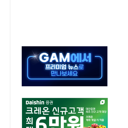
위 상승으로 피서객 7명 고립…전원 구조
별똥별 멍' 운영…페르세우스 유성우 관측
시간당 50mm 이상 폭우…호우경보 발효
0대 숨져…온열질환 여부 조사
능시험 오전 집중 편성…체감온도 38도 넘으면 중단
누르기 방지법' 전면 재검토 지시
시간당 20~30mm 강한 비...가뭄 해소될 듯
지속…내륙 곳곳 소나기
 검토, 민주당 스스로 원칙 뒤집는 것"