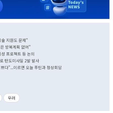
기술 지원도 문제"
푸틴은 방북계획 없어"
·위성 프로젝트 등 논의
으로 탄도미사일 2발 발사
기쁘다"...이르면 오늘 푸틴과 정상회담
우려