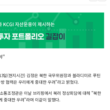
인제 용대리 계곡서 수
동해시, 11~14일 '
강원 중·남부 동해안 
청양 밭에서 일하던 9
폭염에 車 운전면허 기
李대통령, 'ISA·주가
'호우 특보' 경북 울진 
야"
주말 무더위·열대야 
오세훈 "용산공원 주택
13일(현지시간) 김정은 북한 국무위원장과 블라디미르 푸틴
국방 협력은 우리에게 중대한 우려"라고 밝혔다.
략소통조정관은 이날 브리핑에서 북러 정상회담에 대헤 "북한
게 중대한 우려"라며 이같이 말했다.